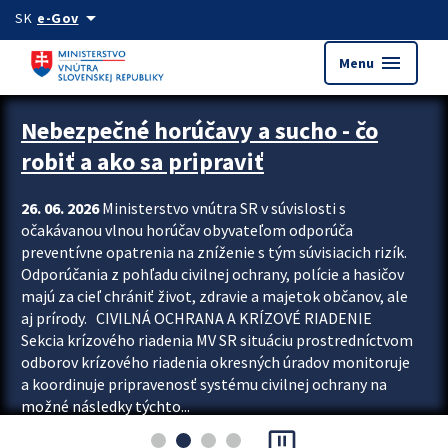
Preskocit na hlavný obsah
arrow_drop_down
SK
e-Gov
menu
Menu
Zastavit automatický posun upútavok
Nebezpečné horúčavy a sucho - čo
robiť a ako sa pripraviť
26. 06. 2026
Ministerstvo vnútra SR v súvislosti s
očakávanou vlnou horúčav obyvateľom odporúča
preventívne opatrenia na zníženie s tým súvisiacich rizík.
Odporúčania z pohľadu civilnej ochrany, polície a hasičov
majú za cieľ chrániť život, zdravie a majetok občanov, ale
aj prírody. CIVILNÁ OCHRANA A KRÍZOVÉ RIADENIE
Sekcia krízového riadenia MV SR situáciu prostredníctvom
odborov krízového riadenia okresných úradov monitoruje
a koordinuje pripravenosť systému civilnej ochrany na
možné následky týchto...
pause_presentation
Viac