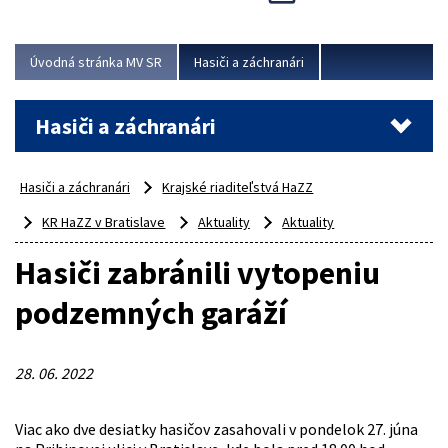
Úvodná stránka MV SR
Hasiči a záchranári
Hasiči a záchranári
Hasiči a záchranári
Krajské riaditeľstvá HaZZ
KR HaZZ v Bratislave
Aktuality
Aktuality
Hasiči zabránili vytopeniu
podzemných garáží
28. 06. 2022
Viac ako dve desiatky hasičov zasahovali v pondelok 27. júna