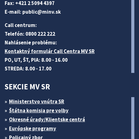
Fax: +421 2 5094 4397
E-mail:
public@minv
.sk
Call centrum:
Telefón: 0800 222 222
Nahlásenie problému:
Kontaktný formulár Call Centra MV SR
PO, UT, ŠT, PIA: 8.00 - 16.00
STREDA: 8.00 - 17.00
SEKCIE MV SR
Ministerstvo vnútra SR
Štátna komisia pre volby
Okresné úrady/Klientske centrá
Európske programy
Policajný zbor