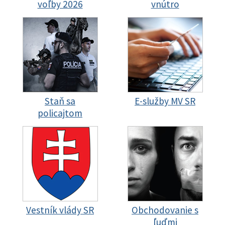
voľby 2026
vnútro
Staň sa
E-služby MV SR
policajtom
Vestník vlády SR
Obchodovanie s
ľuďmi