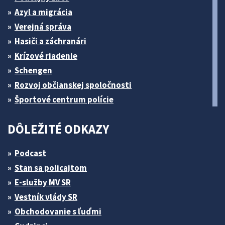
Azyl a migrácia
Verejná správa
Hasiči a záchranári
Krízové riadenie
Schengen
Rozvoj občianskej spoločnosti
Športové centrum polície
DÔLEŽITÉ ODKAZY
Podcast
Stan sa policajtom
E-služby MV SR
Vestník vlády SR
Obchodovanie s ľuďmi