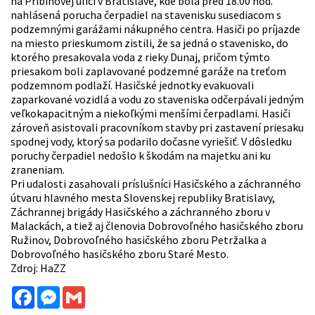
na Pribinovej ulici v Bratislave, kde bola pred 18.00 hod.
nahlásená porucha čerpadiel na stavenisku susediacom s
podzemnými garážami nákupného centra. Hasiči po príjazde
na miesto prieskumom zistili, že sa jedná o stavenisko, do
ktorého presakovala voda z rieky Dunaj, pričom týmto
priesakom boli zaplavované podzemné garáže na treťom
podzemnom podlaží. Hasičské jednotky evakuovali
zaparkované vozidlá a vodu zo staveniska odčerpávali jedným
veľkokapacitným a niekoľkými menšími čerpadlami. Hasiči
zároveň asistovali pracovníkom stavby pri zastavení priesaku
spodnej vody, ktorý sa podarilo dočasne vyriešiť. V dôsledku
poruchy čerpadiel nedošlo k škodám na majetku ani ku
zraneniam.
Pri udalosti zasahovali príslušníci Hasičského a záchranného
útvaru hlavného mesta Slovenskej republiky Bratislavy,
Záchrannej brigády Hasičského a záchranného zboru v
Malackách, a tiež aj členovia Dobrovoľného hasičského zboru
Ružinov, Dobrovoľného hasičského zboru Petržalka a
Dobrovoľného hasičského zboru Staré Mesto.
Zdroj: HaZZ
Facebook
Messenger
Gmail