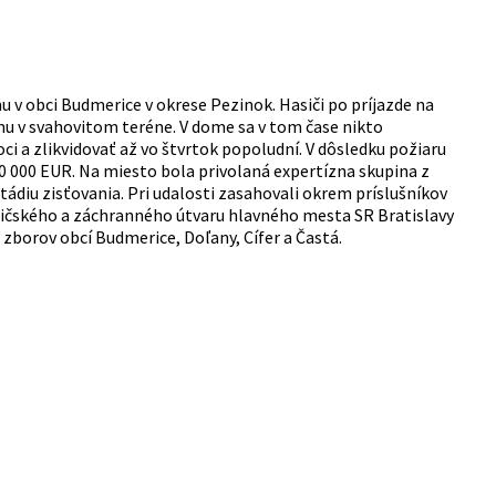
 v obci Budmerice v okrese Pezinok. Hasiči po príjazde na
omu v svahovitom teréne. V dome sa v tom čase nikto
i a zlikvidovať až vo štvrtok popoludní. V dôsledku požiaru
0 000 EUR. Na miesto bola privolaná expertízna skupina z
tádiu zisťovania. Pri udalosti zasahovali okrem príslušníkov
sičského a záchranného útvaru hlavného mesta SR Bratislavy
zborov obcí Budmerice, Doľany, Cífer a Častá.