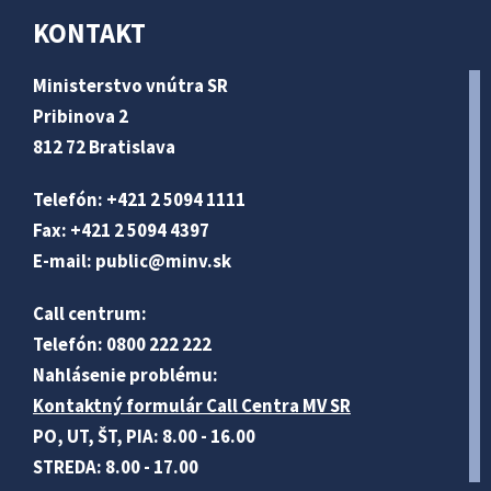
KONTAKT
Ministerstvo vnútra SR
Pribinova 2
812 72 Bratislava
Telefón: +421 2 5094 1111
Fax: +421 2 5094 4397
E-mail:
public@minv
.sk
Call centrum:
Telefón: 0800 222 222
Nahlásenie problému:
Kontaktný formulár Call Centra MV SR
PO, UT, ŠT, PIA: 8.00 - 16.00
STREDA: 8.00 - 17.00