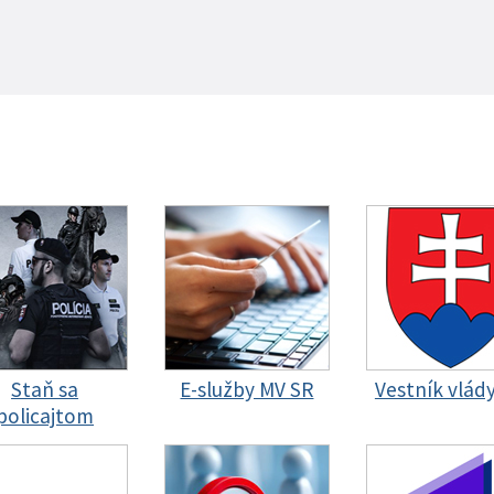
Staň sa
E-služby MV SR
Vestník vlád
policajtom