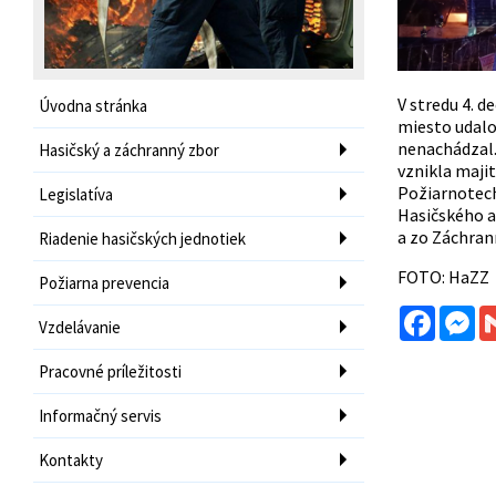
V stredu 4. d
Úvodna stránka
miesto udalo
nenachádzal. 
Hasičský a záchranný zbor
vznikla maji
Požiarnotechn
Legislatíva
Hasičského a
a zo Záchran
Riadenie hasičských jednotiek
FOTO: HaZZ
Požiarna prevencia
Facebo
Me
Vzdelávanie
Pracovné príležitosti
Informačný servis
Kontakty