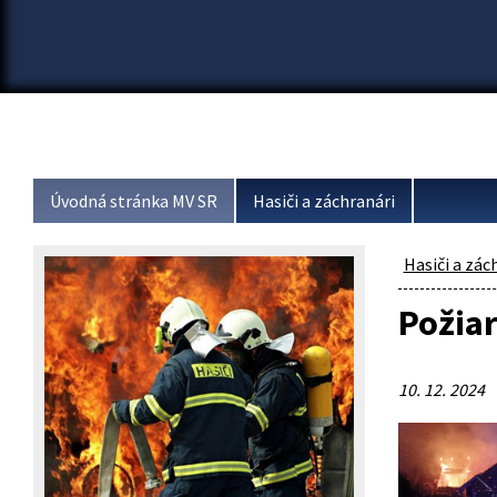
Úvodná stránka MV SR
Hasiči a záchranári
Hasiči a zác
Požia
10. 12. 2024