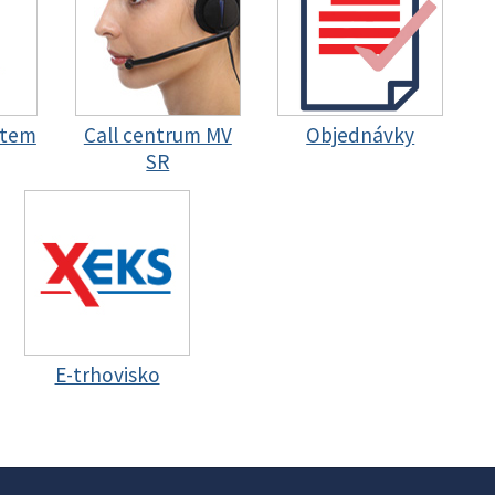
stem
Call centrum MV
Objednávky
SR
E-trhovisko