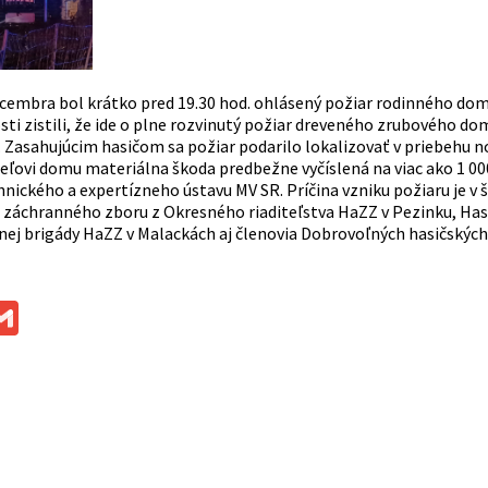
ecembra bol krátko pred 19.30 hod. ohlásený požiar rodinného domu
sti zistili, že ide o plne rozvinutý požiar dreveného zrubového d
Zasahujúcim hasičom sa požiar podarilo lokalizovať v priebehu noc
teľovi domu materiálna škoda predbežne vyčíslená na viac ako 1 00
ického a expertízneho ústavu MV SR. Príčina vzniku požiaru je v š
 záchranného zboru z Okresného riaditeľstva HaZZ v Pezinku, Ha
nej brigády HaZZ v Malackách aj členovia Dobrovoľných hasičských 
ok
ssenger
Gmail