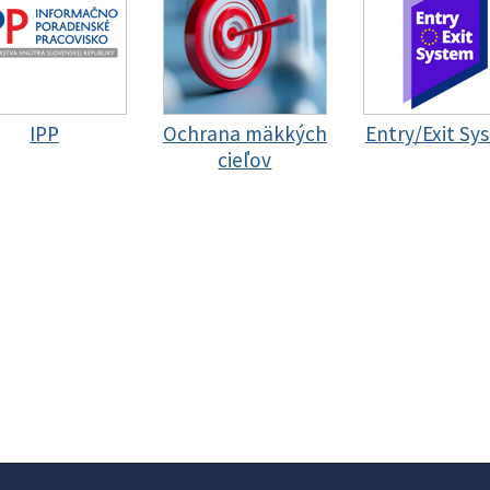
IPP
Ochrana mäkkých
Entry/Exit Sy
cieľov