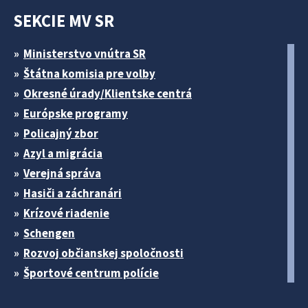
SEKCIE MV SR
Ministerstvo vnútra SR
Štátna komisia pre volby
Okresné úrady/Klientske centrá
Európske programy
Policajný zbor
Azyl a migrácia
Verejná správa
Hasiči a záchranári
Krízové riadenie
Schengen
Rozvoj občianskej spoločnosti
Športové centrum polície