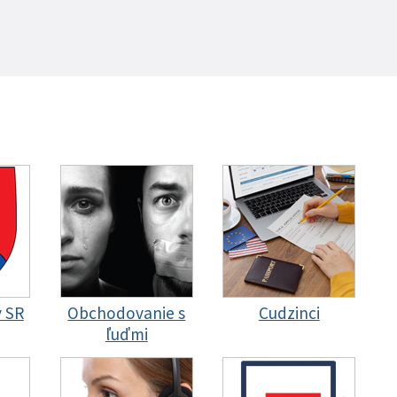
y SR
Obchodovanie s
Cudzinci
ľuďmi