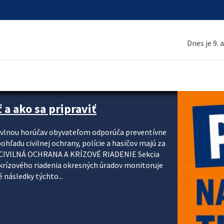
Dnes je 9. 
 a ako sa pripraviť
u vlnou horúčav obyvateľom odporúča preventívne
ohľadu civilnej ochrany, polície a hasičov majú za
ody. CIVILNÁ OCHRANA A KRÍZOVÉ RIADENIE Sekcia
krízového riadenia okresných úradov monitoruje
 následky týchto...