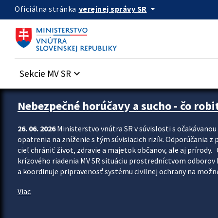
Preskocit na hlavný obsah
arrow_drop_down
verejnej správy SR
Oficiálna stránka
Sekcie MV SR
keyboard_arrow_down
Zastavit automatický posun upútavok
Nebezpečné horúčavy a sucho - čo robiť
26. 06. 2026
Ministerstvo vnútra SR v súvislosti s očakávano
opatrenia na zníženie s tým súvisiacich rizík. Odporúčania z p
cieľ chrániť život, zdravie a majetok občanov, ale aj prír
krízového riadenia MV SR situáciu prostredníctvom odborov 
a koordinuje pripravenosť systému civilnej ochrany na možné
Viac