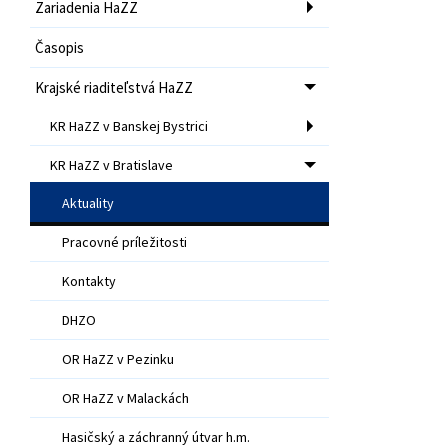
Zariadenia HaZZ
Časopis
Krajské riaditeľstvá HaZZ
KR HaZZ v Banskej Bystrici
KR HaZZ v Bratislave
Aktuality
Pracovné príležitosti
Kontakty
DHZO
OR HaZZ v Pezinku
OR HaZZ v Malackách
Hasičský a záchranný útvar h.m.