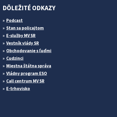
DÔLEŽITÉ ODKAZY
Podcast
Stan sa policajtom
E-služby MV SR
Vestník vlády SR
Obchodovanie s ľuďmi
Cudzinci
Miestna štátna správa
Vládny program ESO
Call centrum MV SR
E-trhovisko