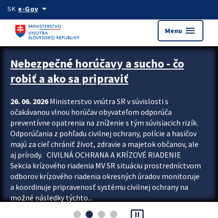
Preskocit na hlavný obsah
arrow_drop_down
SK
e-Gov
menu
Menu
Zastavit automatický posun upútavok
Nebezpečné horúčavy a sucho - čo
robiť a ako sa pripraviť
26. 06. 2026
Ministerstvo vnútra SR v súvislosti s
očakávanou vlnou horúčav obyvateľom odporúča
preventívne opatrenia na zníženie s tým súvisiacich rizík.
Odporúčania z pohľadu civilnej ochrany, polície a hasičov
majú za cieľ chrániť život, zdravie a majetok občanov, ale
aj prírody. CIVILNÁ OCHRANA A KRÍZOVÉ RIADENIE
Sekcia krízového riadenia MV SR situáciu prostredníctvom
odborov krízového riadenia okresných úradov monitoruje
a koordinuje pripravenosť systému civilnej ochrany na
možné následky týchto...
pause_presentation
Viac