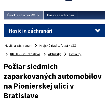
Úvodná stránka MV SR
Hasiči a záchranári
Hasiči a záchranári
Hasiči a záchranári
Krajské riaditeľstvá HaZZ
KR HaZZ v Bratislave
Aktuality
Aktuality
Požiar siedmich
zaparkovaných automobilov
na Pionierskej ulici v
Bratislave