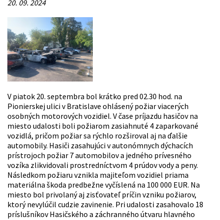
20. 09. 2024
V piatok 20. septembra bol krátko pred 02.30 hod. na
Pionierskej ulici v Bratislave ohlásený požiar viacerých
osobných motorových vozidiel. V čase príjazdu hasičov na
miesto udalosti boli požiarom zasiahnuté 4 zaparkované
vozidlá, pričom požiar sa rýchlo rozširoval aj na ďalšie
automobily. Hasiči zasahujúci v autonómnych dýchacích
prístrojoch požiar 7 automobilov a jedného prívesného
vozíka zlikvidovali prostredníctvom 4 prúdov vody a peny.
Následkom požiaru vznikla majiteľom vozidiel priama
materiálna škoda predbežne vyčíslená na 100 000 EUR. Na
miesto bol privolaný aj zisťovateľ príčin vzniku požiarov,
ktorý nevylúčil cudzie zavinenie. Pri udalosti zasahovalo 18
príslušníkov Hasičského a záchranného útvaru hlavného