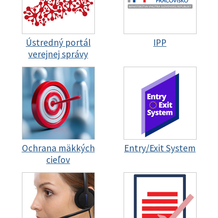
Ústredný portál
IPP
verejnej správy
Ochrana mäkkých
Entry/Exit System
cieľov