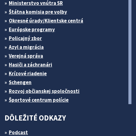
Ministerstvo vnútra SR
Štátna komisia pre volby
Okresné úrady/Klientske centrá
Európske programy
Policajný zbor
Azyl a migrácia
Verejná správa
Hasiči a záchranári
Krízové riadenie
Schengen
Rozvoj občianskej spoločnosti
Športové centrum polície
DÔLEŽITÉ ODKAZY
Podcast