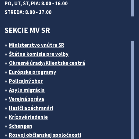
PO, UT, ŠT, PIA: 8.00 - 16.00
STREDA: 8.00 - 17.00
SEKCIE MV SR
Ministerstvo vnútra SR
Štátna komisia pre volby
Okresné úrady/Klientske centrá
Európske programy
Policajný zbor
Azyl a migrácia
Verejná správa
Hasiči a záchranári
Krízové riadenie
Schengen
Rozvoj občianskej spoločnosti