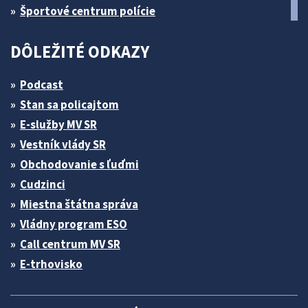
Športové centrum polície
DÔLEŽITÉ ODKAZY
Podcast
Stan sa policajtom
E-služby MV SR
Vestník vlády SR
Obchodovanie s ľuďmi
Cudzinci
Miestna štátna správa
Vládny program ESO
Call centrum MV SR
E-trhovisko