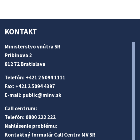
KONTAKT
Ministerstvo vnútra SR
Pribinova 2
812 72 Bratislava
Telefón: +421 2 5094 1111
Fax: +421 2 5094 4397
E-mail:
public@minv
.sk
Call centrum:
Telefón: 0800 222 222
Nahlásenie problému:
Kontaktný formulár Call Centra MV SR