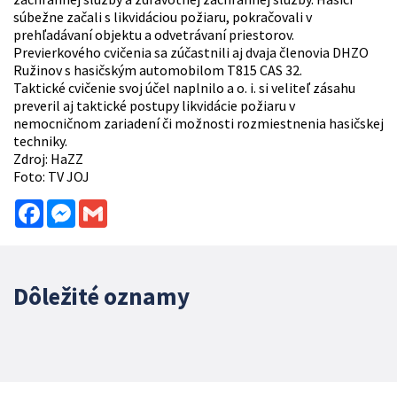
súbežne začali s likvidáciou požiaru, pokračovali v
prehľadávaní objektu a odvetrávaní priestorov.
Previerkového cvičenia sa zúčastnili aj dvaja členovia DHZO
Ružinov s hasičským automobilom T815 CAS 32.
Taktické cvičenie svoj účel naplnilo a o. i. si veliteľ zásahu
preveril aj taktické postupy likvidácie požiaru v
nemocničnom zariadení či možnosti rozmiestnenia hasičskej
techniky.
Zdroj: HaZZ
Foto: TV JOJ
Facebook
Messenger
Gmail
Dôležité oznamy