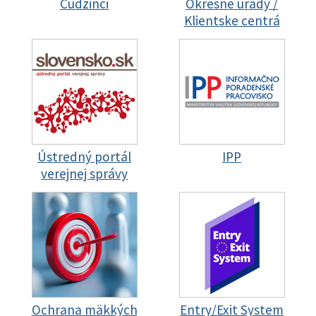
Cudzinci
Okresné úrady /
Klientske centrá
Ústredný portál
IPP
verejnej správy
Ochrana mäkkých
Entry/Exit System