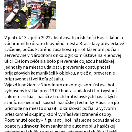
V piatok 13. apríla 2022 absolvovali príslušníci Hasičského a
záchranného útvaru hlavného mesta Bratislavy previerkové
cvičenie, počas ktorého zasahovali pri ohlásenom požiari
serverovne v Národnom onkologickom ústave na Klenovej
ulici. Cieľom cvičenia bolo preverenie dojazdu hasičskej
jednotky na miesto udalosti, preverenie dostupnosti
príjazdových komunikácií k objektu, a tiež aj preverenie
pripravenosti veliteľa zásahu.
Výjazd k požiaru v Národnom onkologickom ústave bol
vyhlásený krátko pred 13.00 hod. a k udalosti boli vyslaní
takmer tridsiati hasiči z troch bratislavských hasičských
staníc na siedmich kusoch hasičskej techniky. Hasiči sa po
príchode na miesto snažili lokalizovať požiar a vytvorili
prieskumné skupiny, ktoré vyhľadávali zranené osoby.
Postihnuté osoby – figuranti, boli následne odovzdané do
opatery zdravotníkom sanitného automobilu hasičskej
záchrannej služby a zdravotnej záchrannej služby. Hasiči