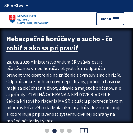
Preskocit na hlavný obsah
arrow_drop_down
SK
e-Gov
menu
Menu
Zastavit automatický posun upútavok
Nebezpečné horúčavy a sucho - čo
robiť a ako sa pripraviť
26. 06. 2026
Ministerstvo vnútra SR v súvislosti s
očakávanou vlnou horúčav obyvateľom odporúča
preventívne opatrenia na zníženie s tým súvisiacich rizík.
Odporúčania z pohľadu civilnej ochrany, polície a hasičov
majú za cieľ chrániť život, zdravie a majetok občanov, ale
aj prírody. CIVILNÁ OCHRANA A KRÍZOVÉ RIADENIE
Sekcia krízového riadenia MV SR situáciu prostredníctvom
odborov krízového riadenia okresných úradov monitoruje
a koordinuje pripravenosť systému civilnej ochrany na
možné následky týchto...
pause_presentation
Viac