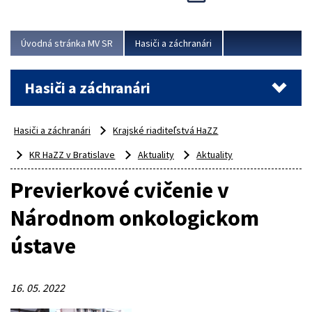
Úvodná stránka MV SR
Hasiči a záchranári
Hasiči a záchranári
Hasiči a záchranári
Krajské riaditeľstvá HaZZ
KR HaZZ v Bratislave
Aktuality
Aktuality
Previerkové cvičenie v
Národnom onkologickom
ústave
16. 05. 2022