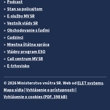
Podcast
Stan sa policajtom
E-služby MV SR
Vestník vlády SR
Obchodovanie s ľuďmi
Cudzinci
Miestna štátna správa
Vládny program ESO
Call centrum MV SR
E-trhovisko
© 2026 Ministerstvo vnútra SR. Web od
ELET systems
.
Mapa sídla
|
Vyhlásenie o prístupnosti
|
Vyhlásenie o cookies (PDF, 398 kB)