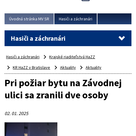
Úvodná stránka MV SR
Hasiči a záchranári
Hasiči a záchranári
Hasiči a záchranári
Krajské riaditeľstvá HaZZ
KR HaZZ v Bratislave
Aktuality
Aktuality
Pri požiar bytu na Závodnej
ulici sa zranili dve osoby
02. 01. 2025