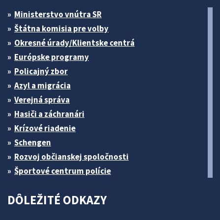
Ministerstvo vnútra SR
Štátna komisia pre volby
Okresné úrady/Klientske centrá
Európske programy
Policajný zbor
Azyl a migrácia
Verejná správa
Hasiči a záchranári
Krízové riadenie
Schengen
Rozvoj občianskej spoločnosti
Športové centrum polície
DÔLEŽITÉ ODKAZY