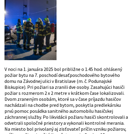
V noci na 1. januára 2025 bol približne o 1.45 hod. ohlásený
požiar bytu na 7. poschodí desaťposchodového bytového
domu na Závodnej ulici v Bratislave (m. č. Podunajské
Biskupice). Pri požiari sa zranili dve osoby. Zasahujúci hasiči
požiar s rozmerom 2 x 2 metre v krátkom čase lokalizovali.
Dvom zraneným osobám, ktoré sa v čase príjazdu hasičov
nachádzali na chodbe pred bytom, poskytla predlekársku
prvú pomoc posádka sanitného automobilu hasičskej
záchrannej služby. Po likvidácii požiaru hasiči skontrolovali a
odvetrali spoločné priestory a vykonali kontrolné merania.
Na miesto bol privolaný aj zisťovateľ príčin vzniku požiarov,