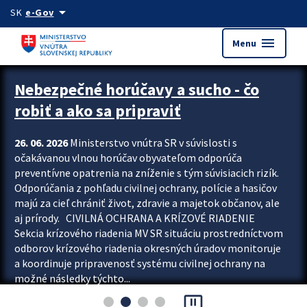
Preskocit na hlavný obsah
arrow_drop_down
SK
e-Gov
menu
Menu
Zastavit automatický posun upútavok
Nebezpečné horúčavy a sucho - čo
robiť a ako sa pripraviť
26. 06. 2026
Ministerstvo vnútra SR v súvislosti s
očakávanou vlnou horúčav obyvateľom odporúča
preventívne opatrenia na zníženie s tým súvisiacich rizík.
Odporúčania z pohľadu civilnej ochrany, polície a hasičov
majú za cieľ chrániť život, zdravie a majetok občanov, ale
aj prírody. CIVILNÁ OCHRANA A KRÍZOVÉ RIADENIE
Sekcia krízového riadenia MV SR situáciu prostredníctvom
odborov krízového riadenia okresných úradov monitoruje
a koordinuje pripravenosť systému civilnej ochrany na
možné následky týchto...
pause_presentation
Viac