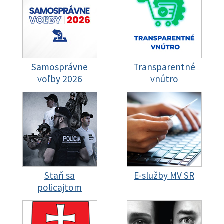
Samosprávne
Transparentné
voľby 2026
vnútro
Staň sa
E-služby MV SR
policajtom