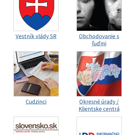
Vestník vlády SR
Obchodovanie s
ľuďmi
Cudzinci
Okresné úrady /
Klientske centrá