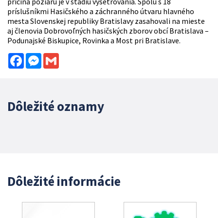
príčina požiaru je v štádiu vyšetrovania. Spolu s 18
príslušníkmi Hasičského a záchranného útvaru hlavného
mesta Slovenskej republiky Bratislavy zasahovali na mieste
aj členovia Dobrovoľných hasičských zborov obcí Bratislava –
Podunajské Biskupice, Rovinka a Most pri Bratislave.
Facebook
Messenger
Gmail
Dôležité oznamy
Dôležité informácie