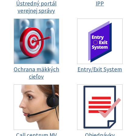
Ústredný portál
IPP
verejnej správy
Ochrana mäkkých
Entry/Exit System
cieľov
Call centrum MV
Objednávky