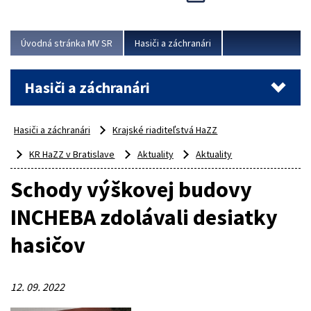
Úvodná stránka MV SR
Hasiči a záchranári
Hasiči a záchranári
Hasiči a záchranári
Krajské riaditeľstvá HaZZ
KR HaZZ v Bratislave
Aktuality
Aktuality
Schody výškovej budovy
INCHEBA zdolávali desiatky
hasičov
12. 09. 2022