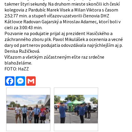
takmer štyri sekundy. Na druhom mieste skončili ich českí
kolegovia z Pardubíc Marek Visek a Milan Viktora s časom
2:52:77 min. a stupeň víťazov uzatvorili členovia DHZ
Kátlovce Radovan Gajarský a Miroslav Adamec, ktorí boli v
cieli za 3:00:43 min.
Pozvanie na podujatie prijal aj prezident Hasičského a
záchranného zboru plk. Pavol Mikulášek a ocenenia a vecné
dary od partnerov podujatia odovzdávala najrýchlejším aj p.
Denisa Ružičková.
Víťazom a všetkým zúčastneným ešte raz srdečne
blahoželáme.
FOTO: HaZZ
Facebook
Messenger
Gmail