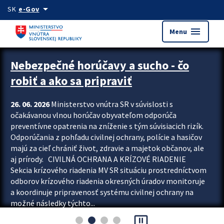
Preskocit na hlavný obsah
arrow_drop_down
SK
e-Gov
menu
Menu
Zastavit automatický posun upútavok
Nebezpečné horúčavy a sucho - čo
robiť a ako sa pripraviť
26. 06. 2026
Ministerstvo vnútra SR v súvislosti s
očakávanou vlnou horúčav obyvateľom odporúča
preventívne opatrenia na zníženie s tým súvisiacich rizík.
Odporúčania z pohľadu civilnej ochrany, polície a hasičov
majú za cieľ chrániť život, zdravie a majetok občanov, ale
aj prírody. CIVILNÁ OCHRANA A KRÍZOVÉ RIADENIE
Sekcia krízového riadenia MV SR situáciu prostredníctvom
odborov krízového riadenia okresných úradov monitoruje
a koordinuje pripravenosť systému civilnej ochrany na
možné následky týchto...
pause_presentation
Viac