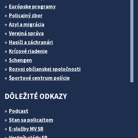
Európske programy
Policajný zbor
Azyl a migrácia
Verejná správa
Hasiči a záchranári
Krízové riadenie
Schengen
Rozvoj občianskej spoločnosti
Športové centrum polície
DÔLEŽITÉ ODKAZY
Podcast
Stan sa policajtom
E-služby MV SR
Vestník vlády SR