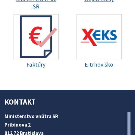
SR
Faktúry
E-trhovisko
KONTAKT
Ministerstvo vnútra SR
Pribinova 2
812 72 Bratislava