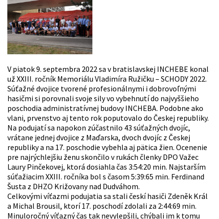
V piatok 9. septembra 2022 sa v bratislavskej INCHEBE konal
už XXIII. ročník Memoriálu Vladimíra Ružičku – SCHODY 2022.
Súťažné dvojice tvorené profesionálnymi i dobrovoľnými
hasičmi si porovnali svoje sily vo vybehnutí do najvyššieho
poschodia administratívnej budovy INCHEBA. Podobne ako
vlani, prvenstvo aj tento rok poputovalo do Českej republiky.
Na podujatí sa napokon zúčastnilo 43 súťažných dvojíc,
vrátane jednej dvojice z Maďarska, dvoch dvojíc z Českej
republiky a na 17. poschodie vybehla aj pätica žien. Ocenenie
pre najrýchlejšiu ženu skončilo v rukách členky DPO Važec
Laury Pinčekovej, ktorá dosiahla čas 3:54:20 min. Najstarším
súťažiacim XXIII. ročníka bol s časom 5:39:65 min. Ferdinand
Šusta z DHZO Križovany nad Dudváhom.
Celkovými víťazmi podujatia sa stali českí hasiči Zdeněk Král
a Michal Brousil, ktorí 17. poschodí zdolali za 2:44:69 min.
Minuloročný víťazný čas tak nevylepšili, chýbali im k tomu