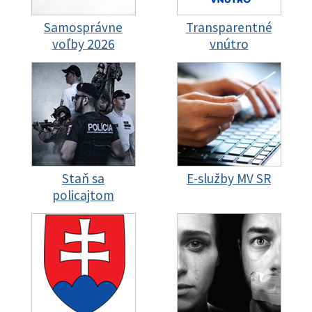
Samosprávne
Transparentné
voľby 2026
vnútro
Staň sa
E-služby MV SR
policajtom