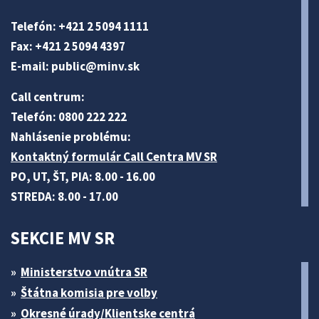
Telefón: +421 2 5094 1111
Fax: +421 2 5094 4397
E-mail:
public@minv
.sk
Call centrum:
Telefón: 0800 222 222
Nahlásenie problému:
Kontaktný formulár Call Centra MV SR
PO, UT, ŠT, PIA: 8.00 - 16.00
STREDA: 8.00 - 17.00
SEKCIE MV SR
Ministerstvo vnútra SR
Štátna komisia pre volby
Okresné úrady/Klientske centrá