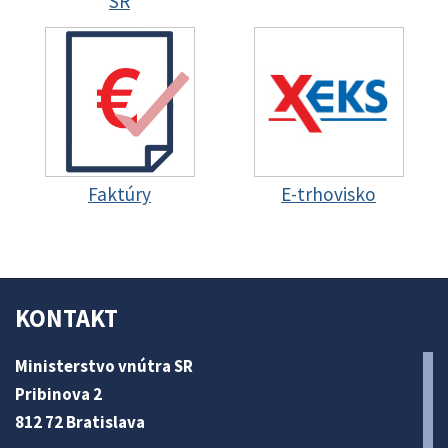
SR
Faktúry
E-trhovisko
KONTAKT
Ministerstvo vnútra SR
Pribinova 2
812 72 Bratislava