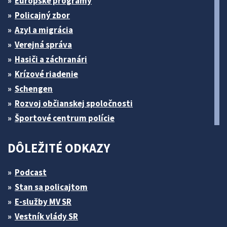
Európske programy
Policajný zbor
Azyl a migrácia
Verejná správa
Hasiči a záchranári
Krízové riadenie
Schengen
Rozvoj občianskej spoločnosti
Športové centrum polície
DÔLEŽITÉ ODKAZY
Podcast
Stan sa policajtom
E-služby MV SR
Vestník vlády SR