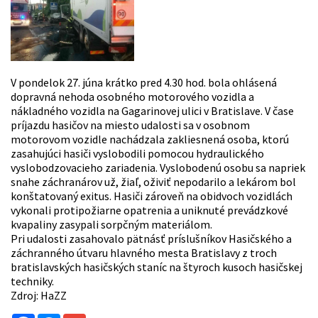
V pondelok 27. júna krátko pred 4.30 hod. bola ohlásená
dopravná nehoda osobného motorového vozidla a
nákladného vozidla na Gagarinovej ulici v Bratislave. V čase
príjazdu hasičov na miesto udalosti sa v osobnom
motorovom vozidle nachádzala zakliesnená osoba, ktorú
zasahujúci hasiči vyslobodili pomocou hydraulického
vyslobodzovacieho zariadenia. Vyslobodenú osobu sa napriek
snahe záchranárov už, žiaľ, oživiť nepodarilo a lekárom bol
konštatovaný exitus. Hasiči zároveň na obidvoch vozidlách
vykonali protipožiarne opatrenia a uniknuté prevádzkové
kvapaliny zasypali sorpčným materiálom.
Pri udalosti zasahovalo pätnásť príslušníkov Hasičského a
záchranného útvaru hlavného mesta Bratislavy z troch
bratislavských hasičských staníc na štyroch kusoch hasičskej
techniky.
Zdroj: HaZZ