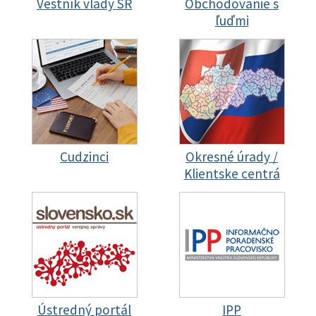
Vestník vlády SR
Obchodovanie s
ľuďmi
Cudzinci
Okresné úrady /
Klientske centrá
Ústredný portál
IPP