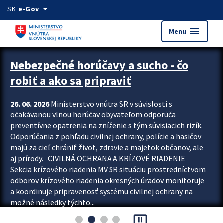
Preskocit na hlavný obsah
arrow_drop_down
SK
e-Gov
menu
Menu
Zastavit automatický posun upútavok
Nebezpečné horúčavy a sucho - čo
robiť a ako sa pripraviť
26. 06. 2026
Ministerstvo vnútra SR v súvislosti s
očakávanou vlnou horúčav obyvateľom odporúča
preventívne opatrenia na zníženie s tým súvisiacich rizík.
Odporúčania z pohľadu civilnej ochrany, polície a hasičov
majú za cieľ chrániť život, zdravie a majetok občanov, ale
aj prírody. CIVILNÁ OCHRANA A KRÍZOVÉ RIADENIE
Sekcia krízového riadenia MV SR situáciu prostredníctvom
odborov krízového riadenia okresných úradov monitoruje
a koordinuje pripravenosť systému civilnej ochrany na
možné následky týchto...
pause_presentation
Viac