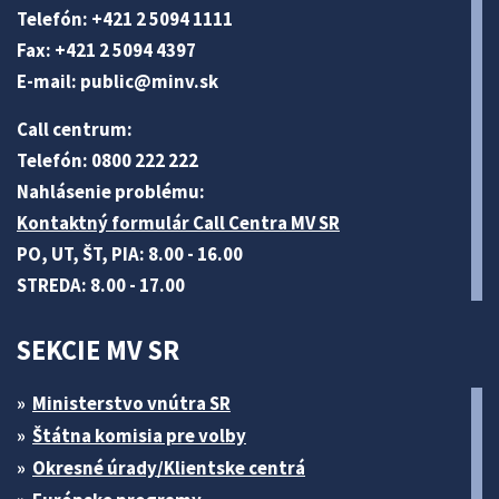
Telefón: +421 2 5094 1111
Fax: +421 2 5094 4397
E-mail:
public@minv
.sk
Call centrum:
Telefón: 0800 222 222
Nahlásenie problému:
Kontaktný formulár Call Centra MV SR
PO, UT, ŠT, PIA: 8.00 - 16.00
STREDA: 8.00 - 17.00
SEKCIE MV SR
Ministerstvo vnútra SR
Štátna komisia pre volby
Okresné úrady/Klientske centrá