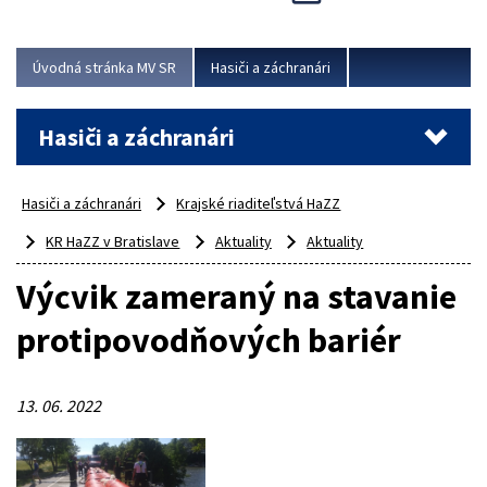
Úvodná stránka MV SR
Hasiči a záchranári
Hasiči a záchranári
Hasiči a záchranári
Krajské riaditeľstvá HaZZ
KR HaZZ v Bratislave
Aktuality
Aktuality
Výcvik zameraný na stavanie
protipovodňových bariér
13. 06. 2022