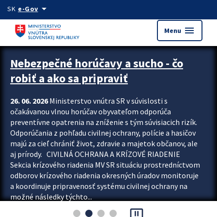
Preskocit na hlavný obsah
arrow_drop_down
SK
e-Gov
menu
Menu
Zastavit automatický posun upútavok
Nebezpečné horúčavy a sucho - čo
robiť a ako sa pripraviť
26. 06. 2026
Ministerstvo vnútra SR v súvislosti s
očakávanou vlnou horúčav obyvateľom odporúča
preventívne opatrenia na zníženie s tým súvisiacich rizík.
Odporúčania z pohľadu civilnej ochrany, polície a hasičov
majú za cieľ chrániť život, zdravie a majetok občanov, ale
aj prírody. CIVILNÁ OCHRANA A KRÍZOVÉ RIADENIE
Sekcia krízového riadenia MV SR situáciu prostredníctvom
odborov krízového riadenia okresných úradov monitoruje
a koordinuje pripravenosť systému civilnej ochrany na
možné následky týchto...
pause_presentation
Viac