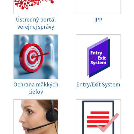
Ústredný portál
IPP
verejnej správy
Ochrana mäkkých
Entry/Exit System
cieľov