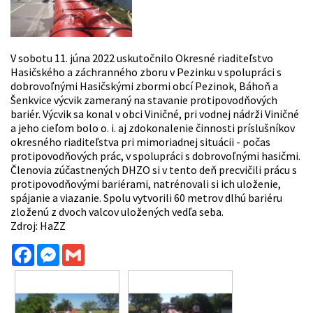
V sobotu 11. júna 2022 uskutočnilo Okresné riaditeľstvo
Hasičského a záchranného zboru v Pezinku v spolupráci s
dobrovoľnými Hasičskými zbormi obcí Pezinok, Báhoň a
Šenkvice výcvik zameraný na stavanie protipovodňových
bariér. Výcvik sa konal v obci Viničné, pri vodnej nádrži Viničné
a jeho cieľom bolo o. i. aj zdokonalenie činnosti príslušníkov
okresného riaditeľstva pri mimoriadnej situácii - počas
protipovodňových prác, v spolupráci s dobrovoľnými hasičmi.
Členovia zúčastnených DHZO si v tento deň precvičili prácu s
protipovodňovými bariérami, natrénovali si ich uloženie,
spájanie a viazanie. Spolu vytvorili 60 metrov dlhú bariéru
zloženú z dvoch valcov uložených vedľa seba.
Zdroj: HaZZ
Facebook
Messenger
Gmail