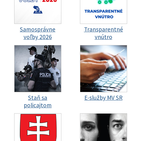
Samosprávne
Transparentné
voľby 2026
vnútro
Staň sa
E-služby MV SR
policajtom