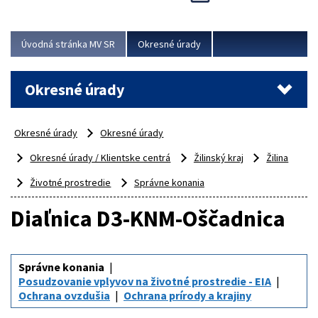
Novinky predstavili na...
Viac
Úvodná stránka MV SR
Okresné úrady
Okresné úrady
Okresné úrady
Okresné úrady
Okresné úrady / Klientske centrá
Žilinský kraj
Žilina
Životné prostredie
Správne konania
Diaľnica D3-KNM-Oščadnica
Správne konania
Posudzovanie vplyvov na životné prostredie - EIA
Ochrana ovzdušia
Ochrana prírody a krajiny