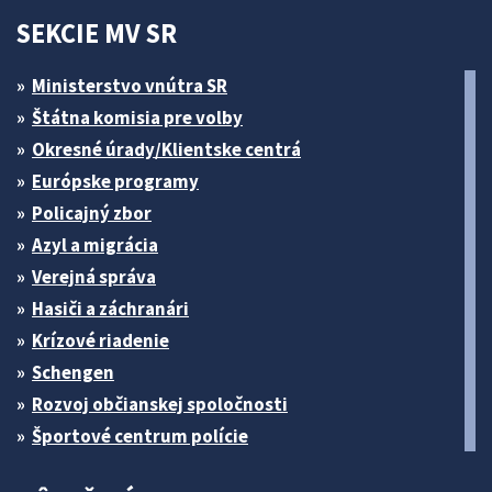
SEKCIE MV SR
Ministerstvo vnútra SR
Štátna komisia pre volby
Okresné úrady/Klientske centrá
Európske programy
Policajný zbor
Azyl a migrácia
Verejná správa
Hasiči a záchranári
Krízové riadenie
Schengen
Rozvoj občianskej spoločnosti
Športové centrum polície