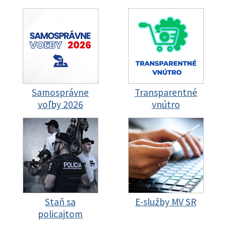
Samosprávne
Transparentné
voľby 2026
vnútro
Staň sa
E-služby MV SR
policajtom