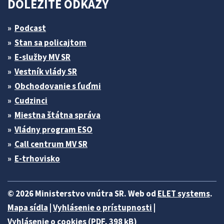
DÔLEŽITÉ ODKAZY
Podcast
Stan sa policajtom
E-služby MV SR
Vestník vlády SR
Obchodovanie s ľuďmi
Cudzinci
Miestna štátna správa
Vládny program ESO
Call centrum MV SR
E-trhovisko
© 2026 Ministerstvo vnútra SR. Web od
ELET systems
.
Mapa sídla
|
Vyhlásenie o prístupnosti
|
Vyhlásenie o cookies (PDF, 398 kB)