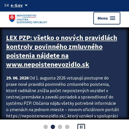
Preskocit na hlavný obsah
arrow_drop_down
SK
e-Gov
menu
Menu
Zastavit automatický posun upútavok
LEX PZP: všetko o nových pravidlách
kontroly povinného zmluvného
poistenia nájdete na
www.nepoistenevozidlo.sk
29. 06. 2026
Od 1. augusta 2026 vstupujú postupne do
praxe nové pravidlá povinného zmluvného poistenia,
ktoré radikálne znížia počet nepoistených vozidiel v
cestnej premávke a zavedú poriadok a spravodlivosť do
systému PZP. Občania nájdu všetky potrebné informácie
o zmenách na jednom mieste – novom oficiálnom portáli
https://nepoistenevozidlo.sk/, ktorý vznikol v spolupráci
Slovenskej kancelárie poisťovateľov (SKP), Slovenskej
pause_presentation
asociácie poisťovní (SLASPO) a Ministerstva vnútra SR.