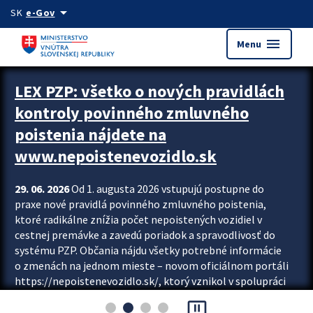
Preskocit na hlavný obsah
arrow_drop_down
SK
e-Gov
menu
Menu
Zastavit automatický posun upútavok
LEX PZP: všetko o nových pravidlách
kontroly povinného zmluvného
poistenia nájdete na
www.nepoistenevozidlo.sk
29. 06. 2026
Od 1. augusta 2026 vstupujú postupne do
praxe nové pravidlá povinného zmluvného poistenia,
ktoré radikálne znížia počet nepoistených vozidiel v
cestnej premávke a zavedú poriadok a spravodlivosť do
systému PZP. Občania nájdu všetky potrebné informácie
o zmenách na jednom mieste – novom oficiálnom portáli
https://nepoistenevozidlo.sk/, ktorý vznikol v spolupráci
Slovenskej kancelárie poisťovateľov (SKP), Slovenskej
pause_presentation
asociácie poisťovní (SLASPO) a Ministerstva vnútra SR.