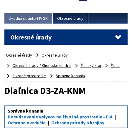
Novinky predstavili na...
Viac
Úvodná stránka MV SR
Okresné úrady
Okresné úrady
Okresné úrady
Okresné úrady
Okresné úrady / Klientske centrá
Žilinský kraj
Žilina
Životné prostredie
Správne konania
Diaľnica D3-ZA-KNM
Správne konania
Posudzovanie vplyvov na životné prostredie - EIA
Ochrana ovzdušia
Ochrana prírody a krajiny