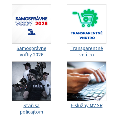
Samosprávne
Transparentné
voľby 2026
vnútro
Staň sa
E-služby MV SR
policajtom