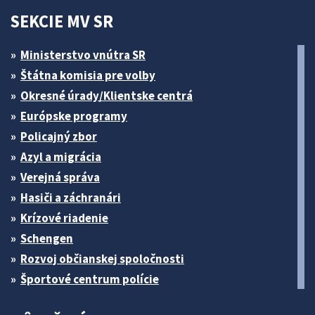
SEKCIE MV SR
Ministerstvo vnútra SR
Štátna komisia pre volby
Okresné úrady/Klientske centrá
Európske programy
Policajný zbor
Azyl a migrácia
Verejná správa
Hasiči a záchranári
Krízové riadenie
Schengen
Rozvoj občianskej spoločnosti
Športové centrum polície