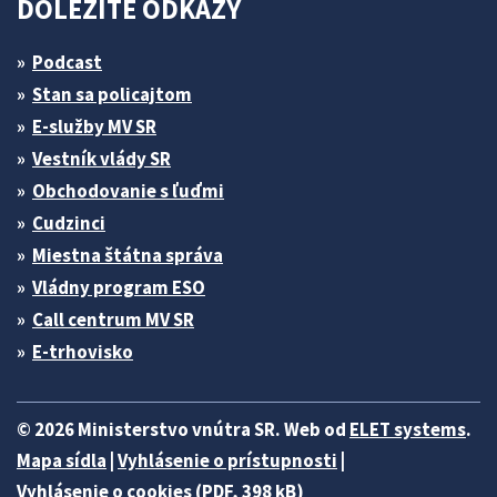
DÔLEŽITÉ ODKAZY
Podcast
Stan sa policajtom
E-služby MV SR
Vestník vlády SR
Obchodovanie s ľuďmi
Cudzinci
Miestna štátna správa
Vládny program ESO
Call centrum MV SR
E-trhovisko
© 2026 Ministerstvo vnútra SR. Web od
ELET systems
.
Mapa sídla
|
Vyhlásenie o prístupnosti
|
Vyhlásenie o cookies (PDF, 398 kB)