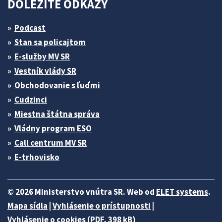
DÔLEŽITÉ ODKAZY
Podcast
Stan sa policajtom
E-služby MV SR
Vestník vlády SR
Obchodovanie s ľuďmi
Cudzinci
Miestna štátna správa
Vládny program ESO
Call centrum MV SR
E-trhovisko
© 2026 Ministerstvo vnútra SR. Web od
ELET systems
.
Mapa sídla
|
Vyhlásenie o prístupnosti
|
Vyhlásenie o cookies (PDF, 398 kB)