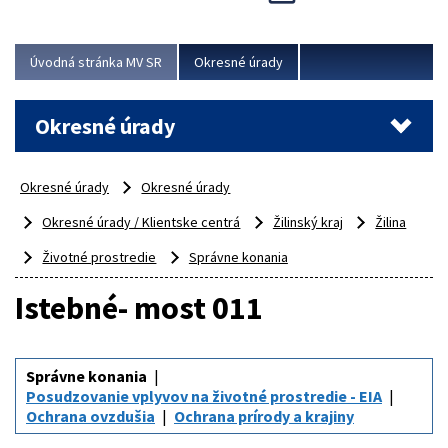
Novinky predstavili na...
Viac
Úvodná stránka MV SR
Okresné úrady
Okresné úrady
Okresné úrady
Okresné úrady
Okresné úrady / Klientske centrá
Žilinský kraj
Žilina
Životné prostredie
Správne konania
Istebné- most 011
Správne konania
Posudzovanie vplyvov na životné prostredie - EIA
Ochrana ovzdušia
Ochrana prírody a krajiny