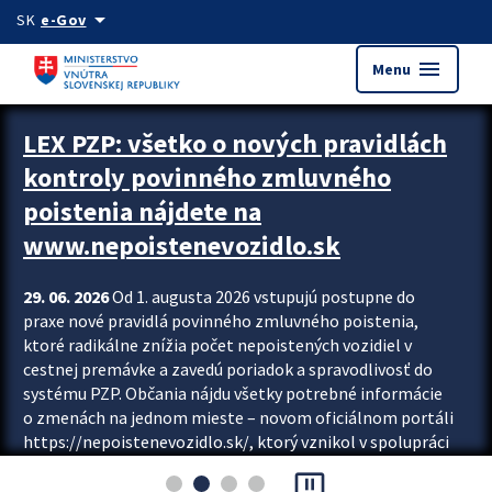
Preskocit na hlavný obsah
arrow_drop_down
SK
e-Gov
menu
Menu
Zastavit automatický posun upútavok
LEX PZP: všetko o nových pravidlách
kontroly povinného zmluvného
poistenia nájdete na
www.nepoistenevozidlo.sk
29. 06. 2026
Od 1. augusta 2026 vstupujú postupne do
praxe nové pravidlá povinného zmluvného poistenia,
ktoré radikálne znížia počet nepoistených vozidiel v
cestnej premávke a zavedú poriadok a spravodlivosť do
systému PZP. Občania nájdu všetky potrebné informácie
o zmenách na jednom mieste – novom oficiálnom portáli
https://nepoistenevozidlo.sk/, ktorý vznikol v spolupráci
Slovenskej kancelárie poisťovateľov (SKP), Slovenskej
pause_presentation
asociácie poisťovní (SLASPO) a Ministerstva vnútra SR.