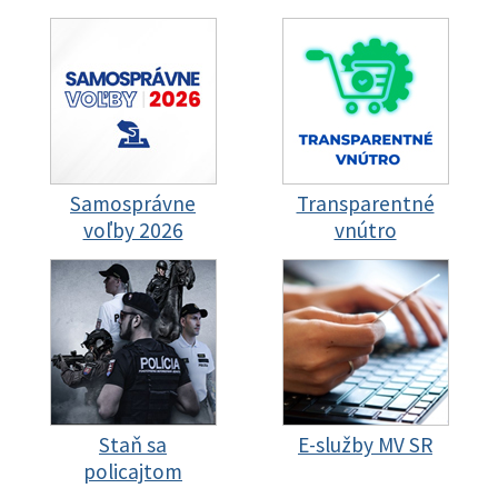
Samosprávne
Transparentné
voľby 2026
vnútro
Staň sa
E-služby MV SR
policajtom