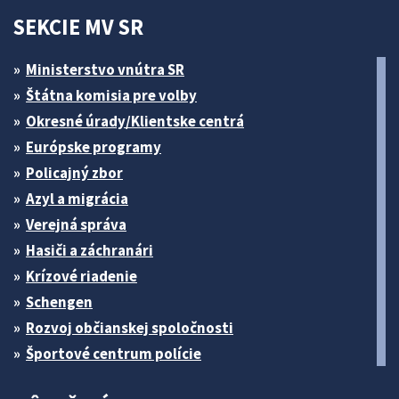
SEKCIE MV SR
Ministerstvo vnútra SR
Štátna komisia pre volby
Okresné úrady/Klientske centrá
Európske programy
Policajný zbor
Azyl a migrácia
Verejná správa
Hasiči a záchranári
Krízové riadenie
Schengen
Rozvoj občianskej spoločnosti
Športové centrum polície