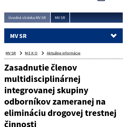
Viac
Úvodná stránka MV SR
MV SR
MV SR
MV SR
M E K O
Aktuálne informácie
Zasadnutie členov
multidisciplinárnej
integrovanej skupiny
odborníkov zameranej na
elimináciu drogovej trestnej
činnosti