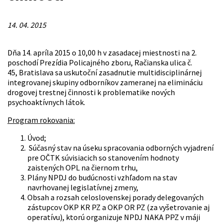
14. 04. 2015
Dňa 14. apríla 2015 o 10,00 h v zasadacej miestnosti na 2.
poschodí Prezídia Policajného zboru, Račianska ulica č.
45, Bratislava sa uskutoční zasadnutie multidisciplinárnej
integrovanej skupiny odborníkov zameranej na elimináciu
drogovej trestnej činnosti k problematike nových
psychoaktívnych látok.
Program rokovania:
Úvod;
Súčasný stav na úseku spracovania odborných vyjadrení
pre OČTK súvisiacich so stanovením hodnoty
zaistených OPL na čiernom trhu,
Plány NPDJ do budúcnosti vzhľadom na stav
navrhovanej legislatívnej zmeny,
Obsah a rozsah celoslovenskej porady delegovaných
zástupcov OKP KR PZ a OKP OR PZ (za vyšetrovanie aj
operatívu), ktorú organizuje NPDJ NAKA PPZ v máji