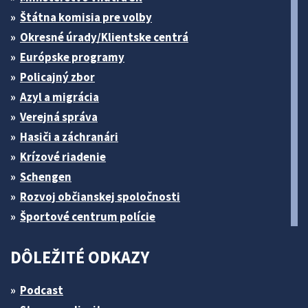
Štátna komisia pre volby
Okresné úrady/Klientske centrá
Európske programy
Policajný zbor
Azyl a migrácia
Verejná správa
Hasiči a záchranári
Krízové riadenie
Schengen
Rozvoj občianskej spoločnosti
Športové centrum polície
DÔLEŽITÉ ODKAZY
Podcast