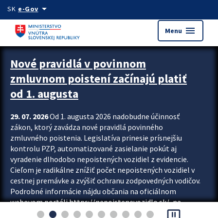
Preskocit na hlavný obsah
arrow_drop_down
SK
e-Gov
menu
Menu
Zastavit automatický posun upútavok
Nové pravidlá v povinnom
zmluvnom poistení začínajú platiť
od 1. augusta
29. 07. 2026
Od 1. augusta 2026 nadobudne účinnosť
zákon, ktorý zavádza nové pravidlá povinného
zmluvného poistenia. Legislatíva prinesie prísnejšiu
kontrolu PZP, automatizované zasielanie pokút aj
vyradenie dlhodobo nepoistených vozidiel z evidencie.
Cieľom je radikálne znížiť počet nepoistených vozidiel v
cestnej premávke a zvýšiť ochranu zodpovedných vodičov.
Podrobné informácie nájdu občania na oficiálnom
webovom portáli https://nepoistenevozidlo.sk/, na
pause_presentation
ktorom od augusta pribudne aj možnosť overiť si...