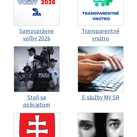
Samosprávne
Transparentné
voľby 2026
vnútro
Staň sa
E-služby MV SR
policajtom