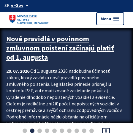
Preskocit na hlavný obsah
arrow_drop_down
SK
e-Gov
menu
Menu
Zastavit automatický posun upútavok
Nové pravidlá v povinnom
zmluvnom poistení začínajú platiť
od 1. augusta
29. 07. 2026
Od 1. augusta 2026 nadobudne účinnosť
zákon, ktorý zavádza nové pravidlá povinného
zmluvného poistenia. Legislatíva prinesie prísnejšiu
kontrolu PZP, automatizované zasielanie pokút aj
vyradenie dlhodobo nepoistených vozidiel z evidencie.
Cieľom je radikálne znížiť počet nepoistených vozidiel v
cestnej premávke a zvýšiť ochranu zodpovedných vodičov.
Podrobné informácie nájdu občania na oficiálnom
webovom portáli https://nepoistenevozidlo.sk/, na
pause_presentation
ktorom od augusta pribudne aj možnosť overiť si...