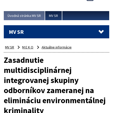
Viac
Úvodná stránka MV SR
MV SR
MV SR
MV SR
M E K O
Aktuálne informácie
Zasadnutie
multidisciplinárnej
integrovanej skupiny
odborníkov zameranej na
elimináciu environmentálnej
kriminality