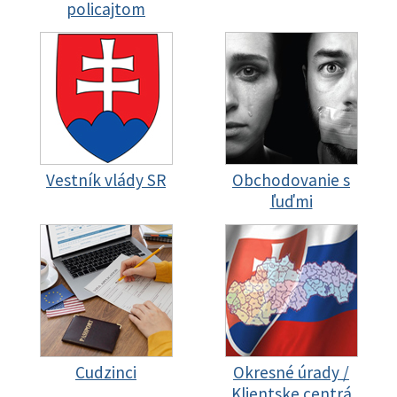
policajtom
Vestník vlády SR
Obchodovanie s
ľuďmi
Cudzinci
Okresné úrady /
Klientske centrá