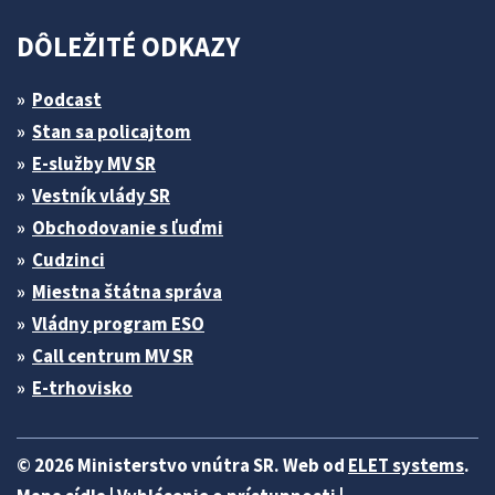
DÔLEŽITÉ ODKAZY
Podcast
Stan sa policajtom
E-služby MV SR
Vestník vlády SR
Obchodovanie s ľuďmi
Cudzinci
Miestna štátna správa
Vládny program ESO
Call centrum MV SR
E-trhovisko
© 2026 Ministerstvo vnútra SR. Web od
ELET systems
.