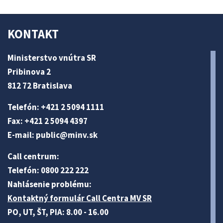
KONTAKT
Ministerstvo vnútra SR
Pribinova 2
812 72 Bratislava
Telefón: +421 2 5094 1111
Fax: +421 2 5094 4397
E-mail:
public@minv
.sk
Call centrum:
Telefón: 0800 222 222
Nahlásenie problému:
Kontaktný formulár Call Centra MV SR
PO, UT, ŠT, PIA: 8.00 - 16.00