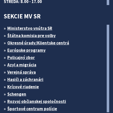
STREDA: 8.00 - 17.00
SEKCIE MV SR
Ministerstvo vnútra SR
Štátna komisia pre volby
Okresné úrady/Klientske centrá
Európske programy
Policajný zbor
Azyl a migrácia
Verejná správa
Hasiči a záchranári
Krízové riadenie
Schengen
Rozvoj občianskej spoločnosti
Športové centrum polície