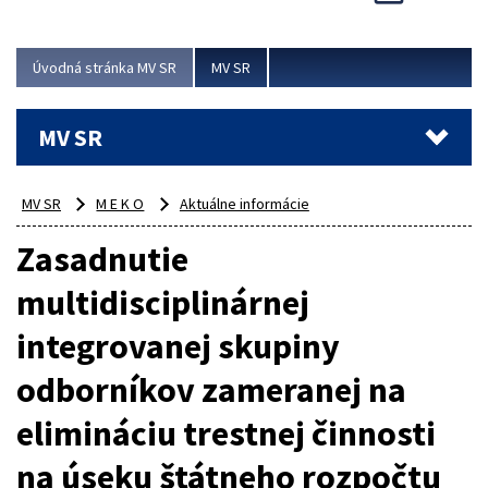
Viac
Úvodná stránka MV SR
MV SR
MV SR
MV SR
M E K O
Aktuálne informácie
Zasadnutie
multidisciplinárnej
integrovanej skupiny
odborníkov zameranej na
elimináciu trestnej činnosti
na úseku štátneho rozpočtu