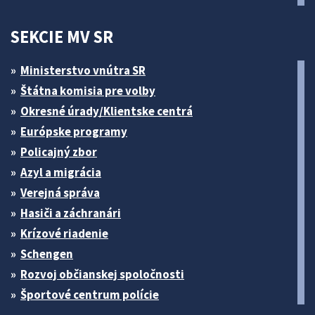
SEKCIE MV SR
Ministerstvo vnútra SR
Štátna komisia pre volby
Okresné úrady/Klientske centrá
Európske programy
Policajný zbor
Azyl a migrácia
Verejná správa
Hasiči a záchranári
Krízové riadenie
Schengen
Rozvoj občianskej spoločnosti
Športové centrum polície