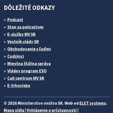
DÔLEŽITÉ ODKAZY
Podcast
Stan sa policajtom
E-služby MV SR
Vestník vlády SR
Obchodovanie s ľuďmi
Cudzinci
Miestna štátna správa
Vládny program ESO
Call centrum MV SR
E-trhovisko
© 2026 Ministerstvo vnútra SR. Web od
ELET systems
.
Mapa sídla
|
Vyhlásenie o prístupnosti
|