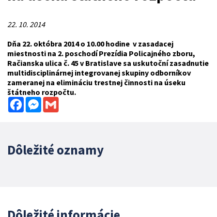
22. 10. 2014
Dňa 22. októbra 2014 o 10.00 hodine v zasadacej
miestnosti na 2. poschodí Prezídia Policajného zboru,
Račianska ulica č. 45 v Bratislave sa uskutoční zasadnutie
multidisciplinárnej integrovanej skupiny odborníkov
zameranej na elimináciu trestnej činnosti na úseku
štátneho rozpočtu.
Facebook
Messenger
Gmail
Dôležité oznamy
Dôležité informácie