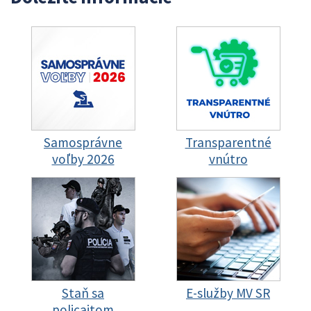
Samosprávne
Transparentné
voľby 2026
vnútro
Staň sa
E-služby MV SR
policajtom