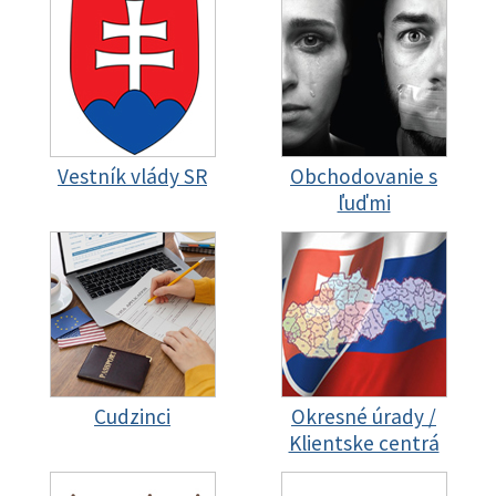
Vestník vlády SR
Obchodovanie s
ľuďmi
Cudzinci
Okresné úrady /
Klientske centrá