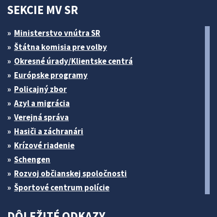
SEKCIE MV SR
Ministerstvo vnútra SR
Štátna komisia pre volby
Okresné úrady/Klientske centrá
Európske programy
Policajný zbor
Azyl a migrácia
Verejná správa
Hasiči a záchranári
Krízové riadenie
Schengen
Rozvoj občianskej spoločnosti
Športové centrum polície
DÔLEŽITÉ ODKAZY