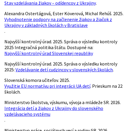
Stav vzdelávania žiakov – odídencov z Ukrajiny
.
Alexandra Ostertágová, Ester Köverová, Michal Rehúš. 2025.
Vyhodnotenie podpory na začlenenie žiakov a žiačok z
Ukrajiny v základných školách v Bratislave
.
Najvyšší kontrolný úrad. 2025. Správa o výsledku kontroly
2025 Integračná politika štátu. Dostupné na:
Najvyšší kontrolný úrad Slovenskej republiky
Najvyšší kontrolný úrad. 2025. Správa o výsledku kontroly
2025:
Vzdelávanie detí cudzincov v slovenských školách
.
Slovenská komora učiteľov. 2025.
Využitie EU normatívu pri integrácii UA detí
. Prieskum na 22
školách.
Ministerstvo školstva, výskumu, vývoja a mládeže SR. 2026.
Integrácia detí a žiakov z Ukrajiny do slovenského
vzdelávacieho systému
.
Ministerstvo práce, sociálnych vecí a rodiny SR. 2026.