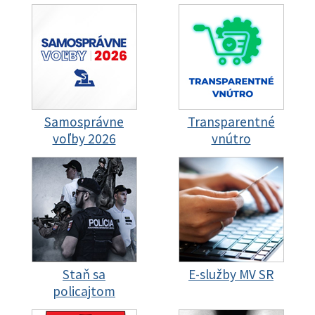
Samosprávne
Transparentné
voľby 2026
vnútro
Staň sa
E-služby MV SR
policajtom