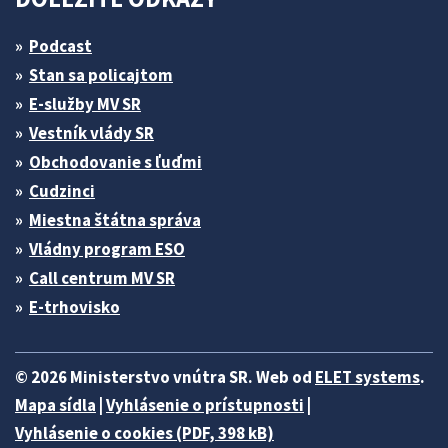
Podcast
Stan sa policajtom
E-služby MV SR
Vestník vlády SR
Obchodovanie s ľuďmi
Cudzinci
Miestna štátna správa
Vládny program ESO
Call centrum MV SR
E-trhovisko
© 2026 Ministerstvo vnútra SR. Web od
ELET systems
.
Mapa sídla
|
Vyhlásenie o prístupnosti
|
Vyhlásenie o cookies (PDF, 398 kB)