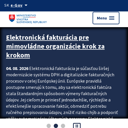
Preskocit na hlavný obsah
arrow_drop_down
SK
e-Gov
menu
Menu
Zastavit automatický posun upútavok
Elektronická fakturácia pre
mimovládne organizácie krok za
krokom
04. 08. 2026
Elektronická fakturácia je súčasťou širšej
modernizácie systému DPH a digitalizácie fakturačných
procesov v celej Európskej únii. Európske pravidlá
postupne smerujú k tomu, aby sa elektronická faktúra
stala štandardným spôsobom výmeny fakturačných
údajov. Jej cieľom je priniesť jednoduchšie, rýchlejšie a
efektívnejšie spracovanie faktúr, obmedziť potrebu
ručného prepisovania údajov, znížiť riziko chýb a podporiť
väčšiu automatizáciu účtovných procesov. Elektronická
pause_presentation
fakturácia preto nepredstavuje...