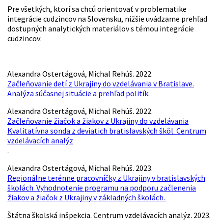
Pre všetkých, ktorí sa chcú orientovať v problematike
integrácie cudzincov na Slovensku, nižšie uvádzame prehľad
dostupných analytických materiálov s témou integrácie
cudzincov:
Alexandra Ostertágová, Michal Rehúš. 2022.
Začleňovanie detí z Ukrajiny do vzdelávania v Bratislave.
Analýza súčasnej situácie a prehľad politík.
Alexandra Ostertágová, Michal Rehúš. 2022.
Začleňovanie žiačok a žiakov z Ukrajiny do vzdelávania
Kvalitatívna sonda z deviatich bratislavských škôl. Centrum
vzdelávacích analýz
.
Alexandra Ostertágová, Michal Rehúš. 2023.
Regionálne terénne pracovníčky z Ukrajiny v bratislavských
školách. Vyhodnotenie programu na podporu začlenenia
žiakov a žiačok z Ukrajiny v základných školách.
Štátna školská inšpekcia. Centrum vzdelávacích analýz. 2023.