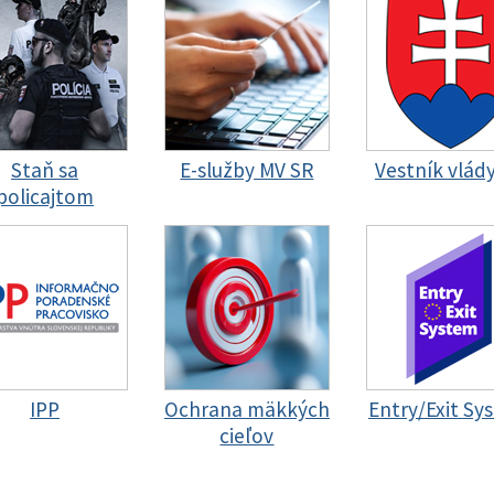
Staň sa
E-služby MV SR
Vestník vlád
policajtom
IPP
Ochrana mäkkých
Entry/Exit Sy
cieľov