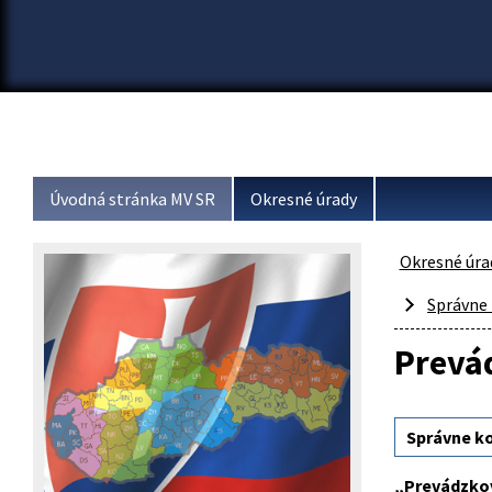
Úvodná stránka MV SR
Okresné úrady
Okresné úra
Správne
Prevád
Správne k
„Prevádzkov