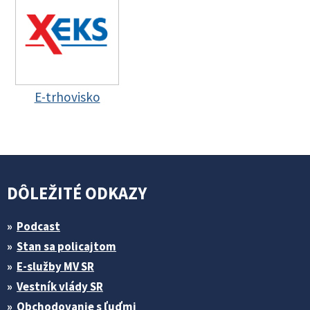
E-trhovisko
DÔLEŽITÉ ODKAZY
Podcast
Stan sa policajtom
E-služby MV SR
Vestník vlády SR
Obchodovanie s ľuďmi