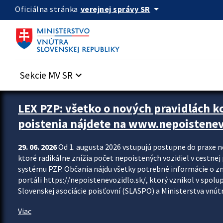
Preskocit na hlavný obsah
arrow_drop_down
verejnej správy SR
Oficiálna stránka
Sekcie MV SR
keyboard_arrow_down
Zastavit automatický posun upútavok
LEX PZP: všetko o nových pravidlách 
poistenia nájdete na www.nepoistenev
29. 06. 2026
Od 1. augusta 2026 vstupujú postupne do praxe 
ktoré radikálne znížia počet nepoistených vozidiel v cestne
systému PZP. Občania nájdu všetky potrebné informácie o 
portáli https://nepoistenevozidlo.sk/, ktorý vznikol v spolu
Slovenskej asociácie poisťovní (SLASPO) a Ministerstva vnútra
Viac