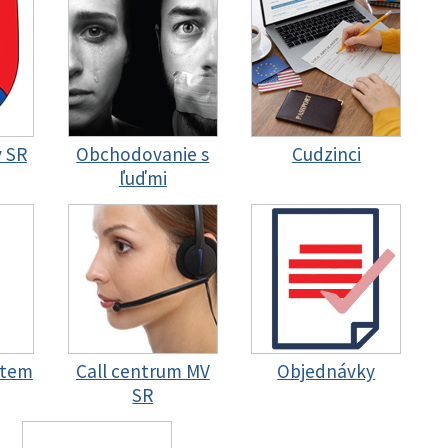
y SR
Obchodovanie s
Cudzinci
ľuďmi
stem
Call centrum MV
Objednávky
SR