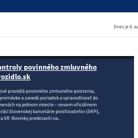
Dnes je 6. 
kontroly povinného zmluvného
ozidlo.sk
nové pravidlá povinného zmluvného poistenia,
j premávke a zavedú poriadok a spravodlivosť do
zmenách na jednom mieste – novom oficiálnom
práci Slovenskej kancelárie poisťovateľov (SKP),
 SR. Novinky predstavili na...