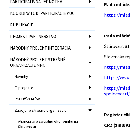
PARTICIPATÍVNA JEDNOTKA
Rada mládež
KOORDINÁTORI PARTICIPÁCIE VÚC
https://mlad
PUBLIKÁCIE
Rada mláde
PROJEKT PARTNERSTVO
Štúrova 3, 81
NÁRODNÝ PROJEKT INTEGRÁCIA
Slovenská re
NÁRODNÝ PROJEKT STREŠNÉ
ORGANIZÁCIE MNO
https://mlad
Novinky
https://www
O projekte
https://mlad
spolocnosti/
Pre Užívateľov
Zapojené strešné organizácie
Register M
Aliancia pre sociálnu ekonomiku na
CRZ (zmluva)
Slovensku