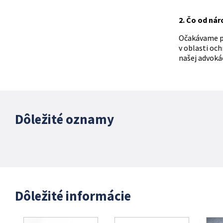
2. Čo od nár
Očakávame po
v oblasti och
našej advokác
Dôležité oznamy
Dôležité informácie