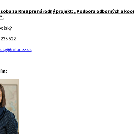
soba za RmS pre národný projekt: „Podpora odborných a koord
“:
poľský
 235 522
lsky@mladez.sk
tím: