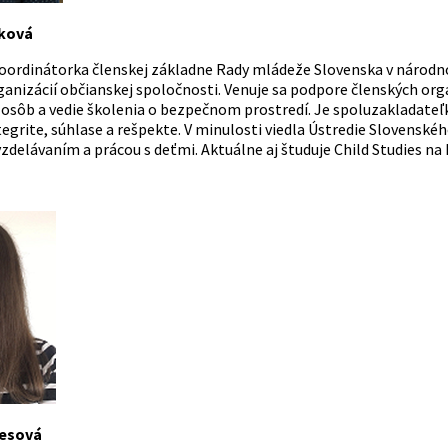
ková
oordinátorka členskej základne Rady mládeže Slovenska v národ
anizácií občianskej spoločnosti. Venuje sa podpore členských orga
 osôb a vedie školenia o bezpečnom prostredí. Je spoluzakladateľ
tegrite, súhlase a rešpekte. V minulosti viedla Ústredie Slovensk
vzdelávaním a prácou s deťmi. Aktuálne aj študuje Child Studies na
nesová