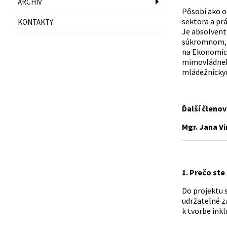
ARCHÍV
Pôsobí ako o
sektora a pr
KONTAKTY
Je absolvent
súkromnom, 
na Ekonomick
mimovládneho
mládežníckych
Ďalší členov
Mgr. Jana Vi
1. Prečo ste
Do projektu s
udržateľné z
k tvorbe inkl