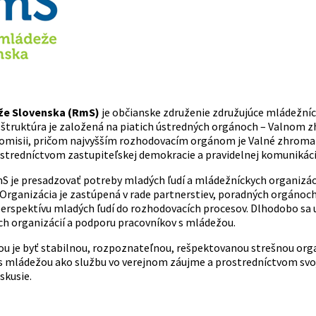
že Slovenska (RmS)
je občianske združenie združujúce mládežníc
štruktúra je založená na piatich ústredných orgánoch – Valnom zh
omisii, pričom najvyšším rozhodovacím orgánom je Valné zhromaž
stredníctvom zastupiteľskej demokracie a pravidelnej komunikáci
 je presadzovať potreby mladých ľudí a mládežníckych organizácií 
 Organizácia je zastúpená v rade partnerstiev, poradných orgánoch
erspektívu mladých ľudí do rozhodovacích procesov. Dlhodobo sa us
h organizácií a podporu pracovníkov s mládežou.
iou je byť stabilnou, rozpoznateľnou, rešpektovanou strešnou or
s mládežou ako službu vo verejnom záujme a prostredníctvom svoj
skusie.