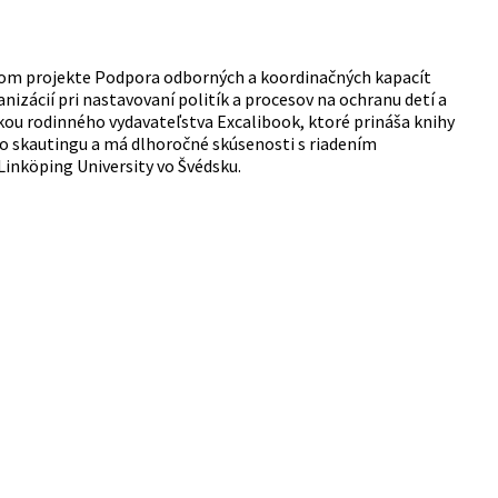
nom projekte Podpora odborných a koordinačných kapacít
nizácií pri nastavovaní politík a procesov na ochranu detí a
kou rodinného vydavateľstva Excalibook, ktoré prináša knihy
ého skautingu a má dlhoročné skúsenosti s riadením
 Linköping University vo Švédsku.