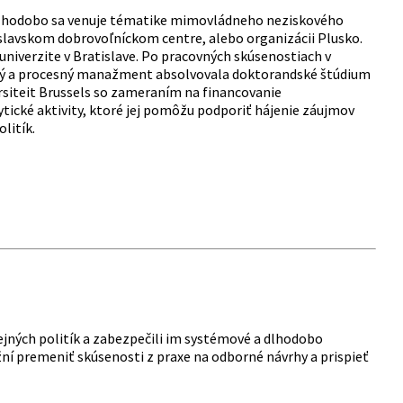
 Dlhodobo sa venuje tématike mimovládneho neziskového
islavskom dobrovoľníckom centre, alebo organizácii Plusko.
niverzite v Bratislave. Po pracovných skúsenostiach v
ý a procesný manažment absolvovala doktorandské štúdium
rsiteit Brussels so zameraním na financovanie
ické aktivity, ktoré jej pomôžu podporiť hájenie záujmov
litík.
erejných politík a zabezpečili im systémové a dlhodobo
í premeniť skúsenosti z praxe na odborné návrhy a prispieť