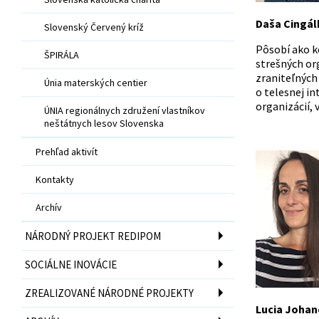
Daša Cingál
Slovenský Červený kríž
Pôsobí ako k
ŠPIRÁLA
strešných org
zraniteľných
Únia materských centier
o telesnej in
organizácií, 
ÚNIA regionálnych združení vlastníkov
neštátnych lesov Slovenska
Prehľad aktivít
Kontakty
Archív
NÁRODNÝ PROJEKT REDIPOM
SOCIÁLNE INOVÁCIE
ZREALIZOVANÉ NÁRODNÉ PROJEKTY
Lucia Joha