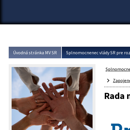
Úvodná stránka MV SR
Splnomocnenec vlády SR pre roz
Splnomocnen
Zapojené
Rada 