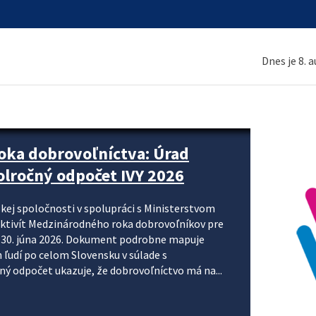
Dnes je 8. 
ne organizácie krok za krokom
nizácie systému DPH a digitalizácie fakturačných
smerujú k tomu, aby sa elektronická faktúra stala
 je priniesť jednoduchšie, rýchlejšie a
repisovania údajov, znížiť riziko chýb a podporiť
rácia preto nepredstavuje...