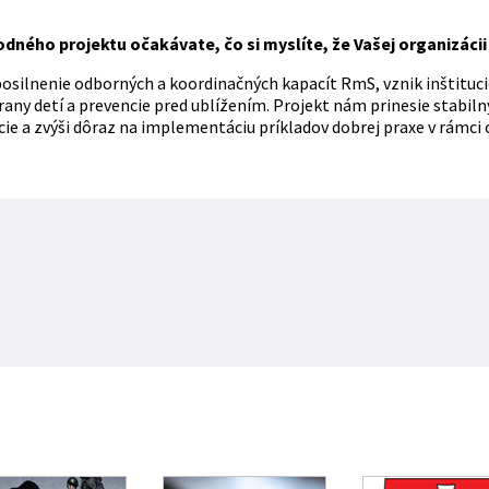
odného projektu očakávate, čo si myslíte, že Vašej organizácii
silnenie odborných a koordinačných kapacít RmS, vznik inštitucio
rany detí a prevencie pred ublížením. Projekt nám prinesie stabiln
ie a zvýši dôraz na implementáciu príkladov dobrej praxe v rámci 