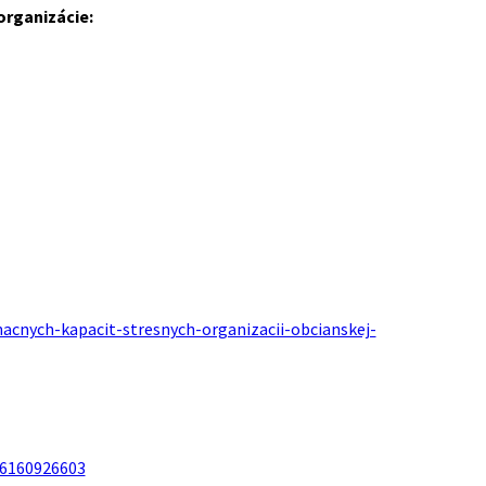
organizácie:
acnych-kapacit-stresnych-organizacii-obcianskej-
16160926603