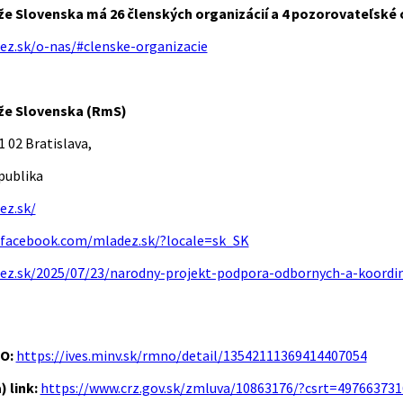
e Slovenska má 26 členských organizácií a 4 pozorovateľské 
ez.sk/o-nas/#clenske-organizacie
že Slovenska (RmS)
1 02 Bratislava,
publika
ez.sk/
.facebook.com/mladez.sk/?locale=sk_SK
ez.sk/2025/07/23/narodny-projekt-podpora-odbornych-a-koordin
NO:
https://ives.minv.sk/rmno/detail/13542111369414407054
 link:
https://www.crz.gov.sk/zmluva/10863176/?csrt=49766373