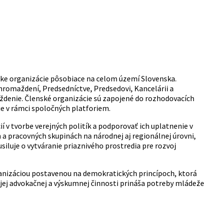
ke organizácie pôsobiace na celom území Slovenska.
romaždení, Predsedníctve, Predsedovi, Kancelárii a
denie. Členské organizácie sú zapojené do rozhodovacích
e v rámci spoločných platforiem.
v tvorbe verejných politík a podporovať ich uplatnenie v
 a pracovných skupinách na národnej aj regionálnej úrovni,
iluje o vytváranie priaznivého prostredia pre rozvoj
ganizáciou postavenou na demokratických princípoch, ktorá
ej advokačnej a výskumnej činnosti prináša potreby mládeže