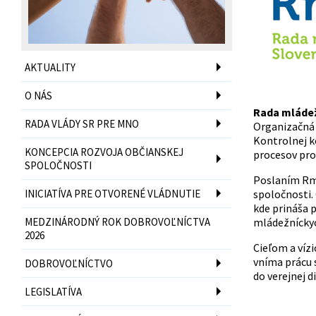
AKTUALITY
O NÁS
Rada mláde
RADA VLÁDY SR PRE MNO
Organizačná 
Kontrolnej k
KONCEPCIA ROZVOJA OBČIANSKEJ
procesov pro
SPOLOČNOSTI
Poslaním RmS
INICIATÍVA PRE OTVORENÉ VLÁDNUTIE
spoločnosti.
kde prináša p
MEDZINÁRODNÝ ROK DOBROVOĽNÍCTVA
mládežníckyc
2026
Cieľom a víz
vníma prácu 
DOBROVOĽNÍCTVO
do verejnej di
LEGISLATÍVA