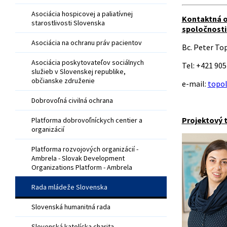
Asociácia hospicovej a paliatívnej
Kontaktná o
starostlivosti Slovenska
spoločnosti
Asociácia na ochranu práv pacientov
Bc. Peter To
Asociácia poskytovateľov sociálnych
Tel: +421 905
služieb v Slovenskej republike,
občianske združenie
e-mail:
topo
Dobrovoľná civilná ochrana
Projektový 
Platforma dobrovoľníckych centier a
organizácií
Platforma rozvojových organizácií -
Ambrela - Slovak Development
Organizations Platform - Ambrela
Rada mládeže Slovenska
Slovenská humanitná rada
Slovenská katolícka charita