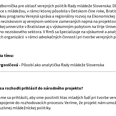
dborníčka pre oblasť verejných politík Rady mládeže Slovenska.
áce s mládežou, v rámci ktorej pôsobila v Detskom čine roke, Brat
kou programu Verejná správa a regionálny rozvoj na Ekonomickej u
neziskovom aj verejnom sektore zameraných najmä na projektov
ej univerzite v Bratislave aj s výskumným pobytom na Vrije Unive
 neziskového sektora. V RmS sa špecializuje na výskumné a analyt
 organizácii v rámci advokačných činností pri tvorbe verejných po
ia tímu:
rgovičová -
Pôsobí ako analytička Rady mládeže Slovenska
 sa rozhodli prihlásiť do národného projektu?
me sa prihlásili, aby sme posilnili hlas mladých ľudí pri tvorbe v
apojenie do rozhodovacích procesov. Veríme, že projekt nám umožn
uzívnej mládežníckej politiky.