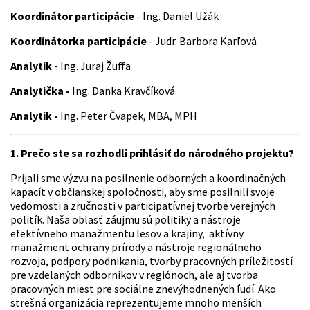
Koordinátor participácie
- Ing. Daniel Užák
Koordinátorka participácie
- Judr. Barbora Karľová
Analytik
- Ing. Juraj Žuffa
Analytička -
Ing. Danka Kravčíková
Analytik -
Ing. Peter Čvapek, MBA, MPH
1. Prečo ste sa rozhodli prihlásiť do národného projektu?
Prijali sme výzvu na posilnenie odborných a koordinačných
kapacít v občianskej spoločnosti, aby sme posilnili svoje
vedomosti a zručnosti v participatívnej tvorbe verejných
politík. Naša oblasť záujmu sú politiky a nástroje
efektívneho manažmentu lesov a krajiny, aktívny
manažment ochrany prírody a nástroje regionálneho
rozvoja, podpory podnikania, tvorby pracovných príležitostí
pre vzdelaných odborníkov v regiónoch, ale aj tvorba
pracovných miest pre sociálne znevýhodnených ľudí. Ako
strešná organizácia reprezentujeme mnoho menších