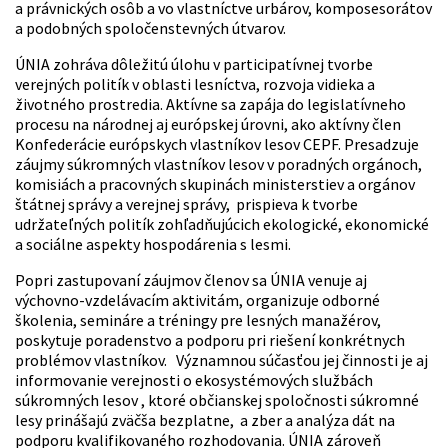
a právnických osôb a vo vlastníctve urbárov, komposesorátov
a podobných spoločenstevných útvarov.
ÚNIA zohráva dôležitú úlohu v participatívnej tvorbe
verejných politík v oblasti lesníctva, rozvoja vidieka a
životného prostredia. Aktívne sa zapája do legislatívneho
procesu na národnej aj európskej úrovni, ako aktívny člen
Konfederácie európskych vlastníkov lesov CEPF. Presadzuje
záujmy súkromných vlastníkov lesov v poradných orgánoch,
komisiách a pracovných skupinách ministerstiev a orgánov
štátnej správy a verejnej správy, prispieva k tvorbe
udržateľných politík zohľadňujúcich ekologické, ekonomické
a sociálne aspekty hospodárenia s lesmi.
Popri zastupovaní záujmov členov sa ÚNIA venuje aj
výchovno-vzdelávacím aktivitám, organizuje odborné
školenia, semináre a tréningy pre lesných manažérov,
poskytuje poradenstvo a podporu pri riešení konkrétnych
problémov vlastníkov. Významnou súčasťou jej činnosti je aj
informovanie verejnosti o ekosystémových službách
súkromných lesov , ktoré občianskej spoločnosti súkromné
lesy prinášajú zväčša bezplatne, a zber a analýza dát na
podporu kvalifikovaného rozhodovania. ÚNIA zároveň