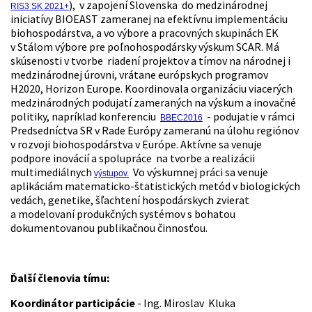
), v zapojení Slovenska do medzinárodnej
RIS3 SK 2021+
iniciatívy BIOEAST zameranej na efektívnu implementáciu
biohospodárstva, a vo výbore a pracovných skupinách EK
v Stálom výbore pre poľnohospodársky výskum SCAR. Má
skúsenosti v tvorbe riadení projektov a tímov na národnej i
medzinárodnej úrovni, vrátane európskych programov
H2020, Horizon Europe. Koordinovala organizáciu viacerých
medzinárodných podujatí zameraných na výskum a inovačné
politiky, napríklad konferenciu
- podujatie v rámci
BBEC2016
Predsedníctva SR v Rade Európy zameranú na úlohu regiónov
v rozvoji biohospodárstva v Európe. Aktívne sa venuje
podpore inovácií a spolupráce na tvorbe a realizácii
multimediálnych
Vo výskumnej práci sa venuje
výstupov.
aplikáciám matematicko-štatistických metód v biologických
vedách, genetike, šľachtení hospodárskych zvierat
a modelovaní produkčných systémov s bohatou
dokumentovanou publikačnou činnosťou.
Ďalší členovia tímu:
Koordinátor participácie
- Ing. Miroslav Kluka