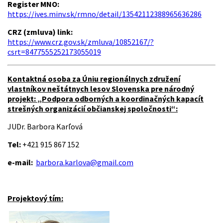
Register MNO:
https://ives.minv.sk/rmno/detail/13542112388965636286
CRZ (zmluva) link:
https://www.crz.gov.sk/zmluva/10852167/?
csrt=8477555252173055019
Kontaktná osoba za Úniu regionálnych združení
vlastníkov neštátnych lesov Slovenska pre národný
projekt: „Podpora odborných a koordinačných kapacít
strešných organizácií občianskej spoločnosti“:
JUDr. Barbora Karľová
Tel:
+421 915 867 152
e-mail:
barbora.karlova@gmail.com
Projektový tím: