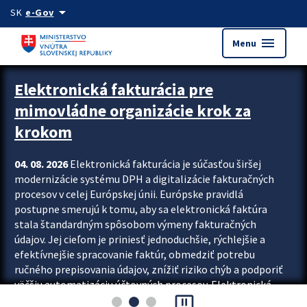
Preskocit na hlavný obsah
arrow_drop_down
SK
e-Gov
menu
Menu
Zastavit automatický posun upútavok
Elektronická fakturácia pre
mimovládne organizácie krok za
krokom
04. 08. 2026
Elektronická fakturácia je súčasťou širšej
modernizácie systému DPH a digitalizácie fakturačných
procesov v celej Európskej únii. Európske pravidlá
postupne smerujú k tomu, aby sa elektronická faktúra
stala štandardným spôsobom výmeny fakturačných
údajov. Jej cieľom je priniesť jednoduchšie, rýchlejšie a
efektívnejšie spracovanie faktúr, obmedziť potrebu
ručného prepisovania údajov, znížiť riziko chýb a podporiť
väčšiu automatizáciu účtovných procesov. Elektronická
pause_presentation
fakturácia preto nepredstavuje...