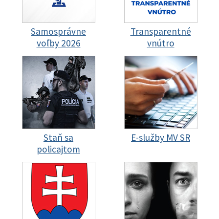
Samosprávne
Transparentné
voľby 2026
vnútro
Staň sa
E-služby MV SR
policajtom