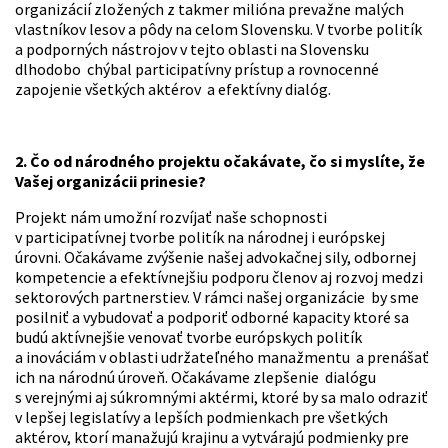
organizácií zložených z takmer milióna prevažne malých
vlastníkov lesov a pôdy na celom Slovensku. V tvorbe politík
a podporných nástrojov v tejto oblasti na Slovensku
dlhodobo chýbal participatívny prístup a rovnocenné
zapojenie všetkých aktérov a efektívny dialóg.
2. Čo od národného projektu očakávate, čo si myslíte, že
Vašej organizácii prinesie?
Projekt nám umožní rozvíjať naše schopnosti
v participatívnej tvorbe politík na národnej i európskej
úrovni. Očakávame zvýšenie našej advokačnej sily, odbornej
kompetencie a efektívnejšiu podporu členov aj rozvoj medzi
sektorových partnerstiev. V rámci našej organizácie by sme
posilniť a vybudovať a podporiť odborné kapacity ktoré sa
budú aktívnejšie venovať tvorbe európskych politík
a inováciám v oblasti udržateľného manažmentu a prenášať
ich na národnú úroveň. Očakávame zlepšenie dialógu
s verejnými aj súkromnými aktérmi, ktoré by sa malo odraziť
v lepšej legislatívy a lepších podmienkach pre všetkých
aktérov, ktorí manažujú krajinu a vytvárajú podmienky pre