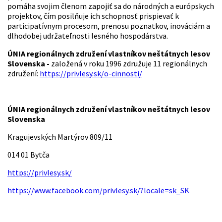
pomáha svojim členom zapojiť sa do národných a európskych
projektov, čím posilňuje ich schopnosť prispievať k
participatívnym procesom, prenosu poznatkov, inováciám a
dlhodobej udržateľnosti lesného hospodárstva.
ÚNIA regionálnych združení vlastníkov neštátnych lesov
Slovenska -
založená v roku 1996 združuje 11 regionálnych
združení:
https://privlesy.sk/o-cinnosti/
ÚNIA regionálnych združení vlastníkov neštátnych lesov
Slovenska
Kragujevských Martýrov 809/11
014 01 Bytča
https://privlesy.sk/
https://www.facebook.com/privlesy.sk/?locale=sk_SK