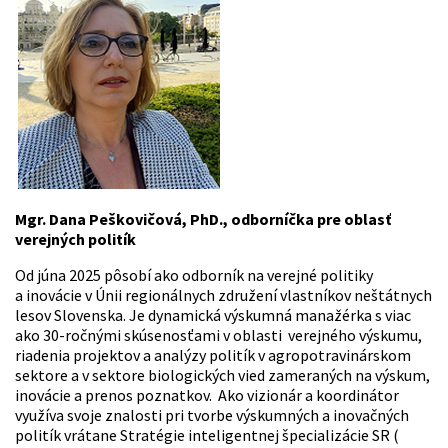
Mgr. Dana Peškovičová, PhD., odborníčka pre oblasť
verejných politík
Od júna 2025 pôsobí ako odborník na verejné politiky
a inovácie v Únii regionálnych združení vlastníkov neštátnych
lesov Slovenska. Je dynamická výskumná manažérka s viac
ako 30-ročnými skúsenosťami v oblasti verejného výskumu,
riadenia projektov a analýzy politík v agropotravinárskom
sektore a v sektore biologických vied zameraných na výskum,
inovácie a prenos poznatkov. Ako vizionár a koordinátor
využíva svoje znalosti pri tvorbe výskumných a inovačných
politík vrátane Stratégie inteligentnej špecializácie SR (