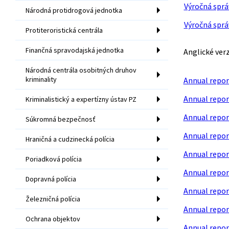
Výročná sprá
Národná protidrogová jednotka
Výročná sprá
Protiteroristická centrála
Finančná spravodajská jednotka
Anglické verz
Národná centrála osobitných druhov
kriminality
Annual repor
Annual repor
Kriminalistický a expertízny ústav PZ
Annual repor
Súkromná bezpečnosť
Annual repor
Hraničná a cudzinecká polícia
Annual repor
Poriadková polícia
Annual repor
Dopravná polícia
Annual repor
Železničná polícia
Annual repor
Ochrana objektov
Annual repor