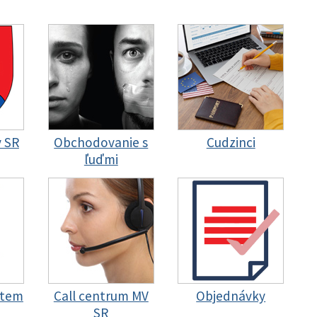
y SR
Obchodovanie s
Cudzinci
ľuďmi
stem
Call centrum MV
Objednávky
SR