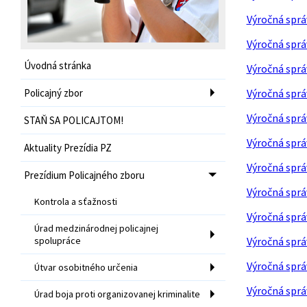
Výročná sprá
Výročná sprá
Úvodná stránka
Výročná sprá
Policajný zbor
Výročná sprá
Výročná sprá
STAŇ SA POLICAJTOM!
Výročná sprá
Aktuality Prezídia PZ
Výročná sprá
Prezídium Policajného zboru
Výročná sprá
Kontrola a sťažnosti
Výročná sprá
Úrad medzinárodnej policajnej
spolupráce
Výročná sprá
Výročná sprá
Útvar osobitného určenia
Výročná sprá
Úrad boja proti organizovanej kriminalite