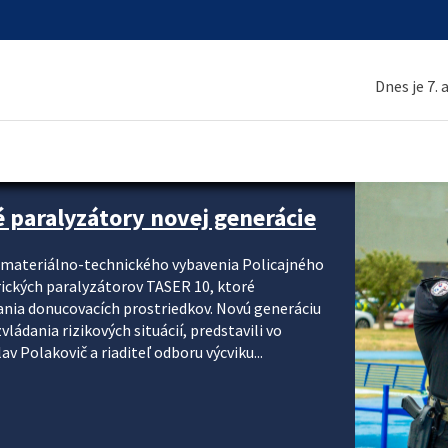
Dnes je 7.
é paralyzátory novej generácie
i materiálno-technického vybavenia Policajného
rických paralyzátorov TASER 10, ktoré
ania donucovacích prostriedkov. Novú generáciu
ádania rizikových situácií, predstavili vo
v Polakovič a riaditeľ odboru výcviku...