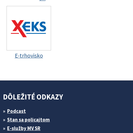
E-trhovisko
DÔLEŽITÉ ODKAZY
Podcast
Stan sa policajtom
E-služby MV SR