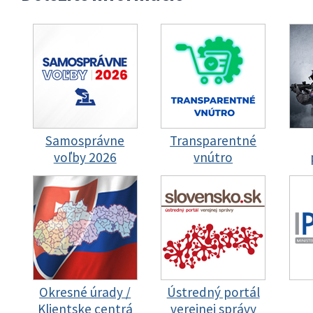
Samosprávne
Transparentné
voľby 2026
vnútro
Okresné úrady /
Ústredný portál
Klientske centrá
verejnej správy