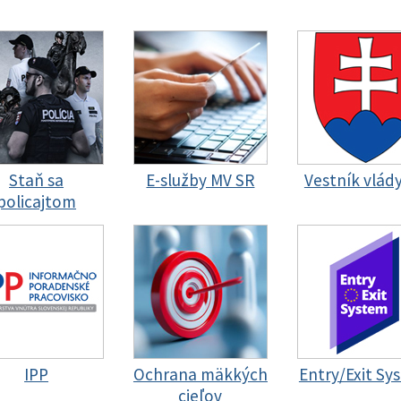
Staň sa
E-služby MV SR
Vestník vlád
policajtom
IPP
Ochrana mäkkých
Entry/Exit Sy
cieľov