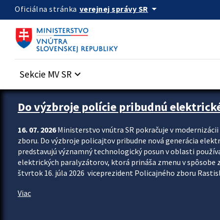
Preskocit na hlavný obsah
arrow_drop_down
verejnej správy SR
Oficiálna stránka
Sekcie MV SR
keyboard_arrow_down
Zastavit automatický posun upútavok
Do výzbroje polície pribudnú elektrick
16. 07. 2026
Ministerstvo vnútra SR pokračuje v modernizáci
zboru. Do výzbroje policajtov pribudne nová generácia elekt
predstavujú významný technologický posun v oblasti použív
elektrických paralyzátorov, ktorá prináša zmenu v spôsobe zvl
štvrtok 16. júla 2026 viceprezident Policajného zboru Rastisla
Viac