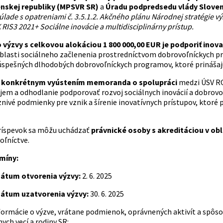
enskej republiky (MPSVR SR)
a
Úradu podpredsedu vlády Sloven
súlade s opatreniami č. 3.5.1.2. Akčného plánu Národnej stratégie výs
 RIS3 2021+ Sociálne inovácie a multidisciplinárny prístup.
 výzvy s celkovou alokáciou 1 800 000,00 EUR je podporiť inova
oblasti sociálneho začlenenia prostredníctvom dobrovoľníckych p
úspešných dlhodobých dobrovoľníckych programov, ktoré prinášajú
e
konkrétnym vyústením memoranda o spolupráci
medzi ÚSV ROS
jem a odhodlanie podporovať rozvoj sociálnych inovácií a dobrovoľ
znivé podmienky pre vznik a šírenie inovatívnych prístupov, ktoré 
ríspevok sa môžu uchádzať
právnické osoby s akreditáciou v obl
voľníctve.
míny:
átum otvorenia výzvy:
2. 6. 2025
átum uzatvorenia výzvy:
30. 6. 2025
ormácie o výzve, vrátane podmienok, oprávnených aktivít a spôsob
nych vecí a rodiny SR: