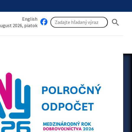
English
search
 august 2026, piatok