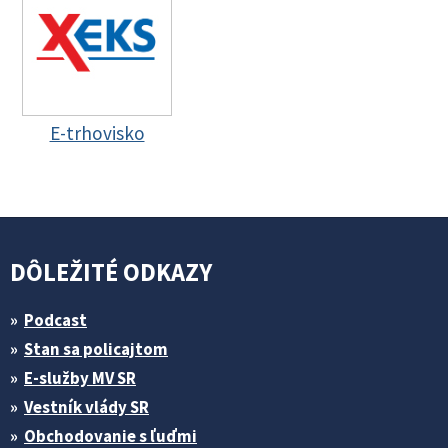
E-trhovisko
DÔLEŽITÉ ODKAZY
Podcast
Stan sa policajtom
E-služby MV SR
Vestník vlády SR
Obchodovanie s ľuďmi