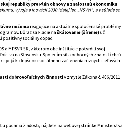
skej republiky pre Plán obnovy a znalostnú ekonomiku
kumu, vývoja a inovácií 2030 (ďalej len „NSVVI“) a v súlade so
tívne riešenia
reagujúce na aktuálne spoločenské problémy
rogramov. Dôraz sa kladie na
škálovanie (šírenie)
už
 pozitívny sociálny dopad.
 a MPSVR SR, v ktorom obe inštitúcie potvrdili svoj
níctva na Slovensku. Spojením síl a odborných znalostí chcú
prispejú k zlepšeniu sociálneho začlenenia rôznych cieľových
asti dobrovoľníckych činností
v zmysle Zákona č. 406/2011
u podania žiadosti, nájdete na webovej stránke Ministerstva