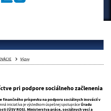
OVÁCIE
Výzvy
ctve pri podpore sociálneho začlenenia
ie finančného príspevku na podporu sociálnych inovácií v
ná iniciatíva je výsledkom úspešnej spolupráce
Úradu
osti (ÚSV ROS)
,
Ministerstva práce, sociálnych vecí a