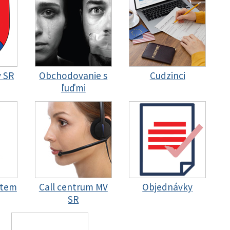
y SR
Obchodovanie s
Cudzinci
ľuďmi
stem
Call centrum MV
Objednávky
SR