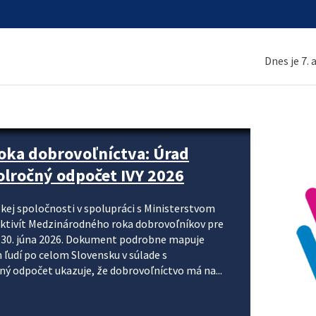
Dnes je 7.
ne organizácie krok za krokom
nizácie systému DPH a digitalizácie fakturačných
smerujú k tomu, aby sa elektronická faktúra stala
 je priniesť jednoduchšie, rýchlejšie a
repisovania údajov, znížiť riziko chýb a podporiť
rácia preto nepredstavuje...