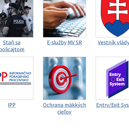
Staň sa
E-služby MV SR
Vestník vlád
policajtom
IPP
Ochrana mäkkých
Entry/Exit Sy
cieľov