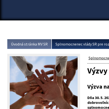
Úvodná stránka MV SR
Splnomocnenec vlády SR pre roz
Splnomocnen
Výzvy
Výzva na
Dňa 30. 5. 2
dobrovoľníct
splnomocnen