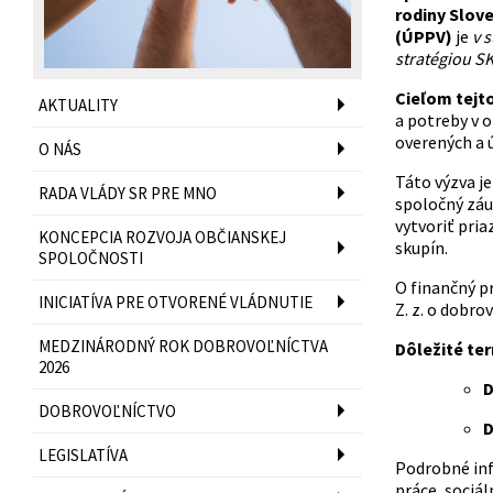
rodiny Slov
(ÚPPV)
je
v 
stratégiou SK
Cieľom tejto
AKTUALITY
a potreby v 
overených a 
O NÁS
Táto výzva j
RADA VLÁDY SR PRE MNO
spoločný záu
vytvoriť pria
KONCEPCIA ROZVOJA OBČIANSKEJ
skupín.
SPOLOČNOSTI
O finančný p
INICIATÍVA PRE OTVORENÉ VLÁDNUTIE
Z. z. o dobro
MEDZINÁRODNÝ ROK DOBROVOĽNÍCTVA
Dôležité ter
2026
D
DOBROVOĽNÍCTVO
D
LEGISLATÍVA
Podrobné inf
práce, sociál