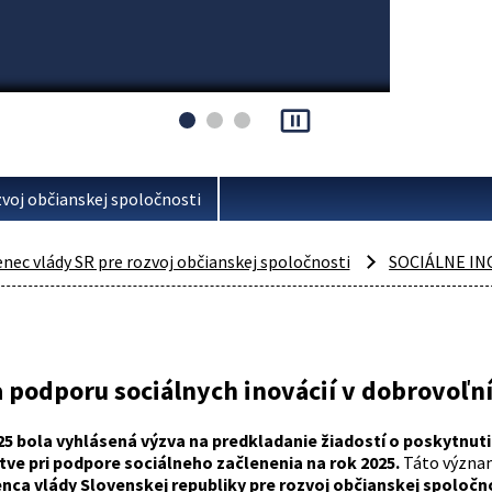
pause_presentation
voj občianskej spoločnosti
ec vlády SR pre rozvoj občianskej spoločnosti
SOCIÁLNE IN
 podporu sociálnych inovácií v dobrovoľní
025 bola vyhlásená výzva na predkladanie žiadostí o poskytnut
ve pri podpore sociálneho začlenenia na rok 2025.
Táto význam
ca vlády Slovenskej republiky pre rozvoj občianskej spoločn