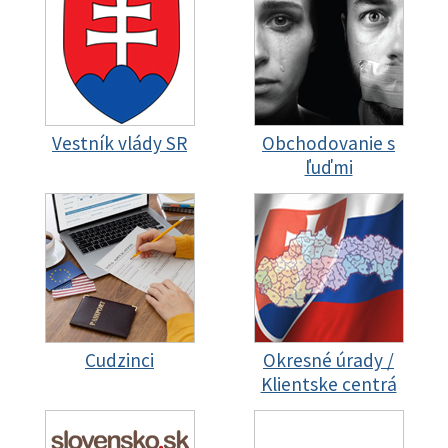
Vestník vlády SR
Obchodovanie s
ľuďmi
Cudzinci
Okresné úrady /
Klientske centrá