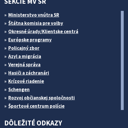
SEKCIE MV SR
Ministerstvo vnútra SR
Štátna komisia pre volby
Okresné úrady/Klientske centrá
Európske programy
Policajný zbor
Azyl a migrácia
Verejná správa
Hasiči a záchranári
Krízové riadenie
Schengen
Rozvoj občianskej spoločnosti
Športové centrum polície
DÔLEŽITÉ ODKAZY