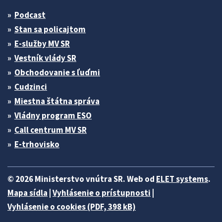
Podcast
Stan sa policajtom
E-služby MV SR
Vestník vlády SR
Obchodovanie s ľuďmi
Cudzinci
Miestna štátna správa
Vládny program ESO
Call centrum MV SR
E-trhovisko
© 2026 Ministerstvo vnútra SR. Web od
ELET systems
.
Mapa sídla
|
Vyhlásenie o prístupnosti
|
Vyhlásenie o cookies (PDF, 398 kB)