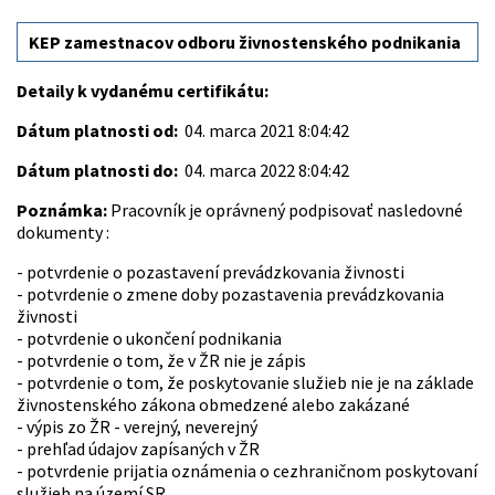
KEP zamestnacov odboru živnostenského podnikania
Detaily k vydanému certifikátu:
Dátum platnosti od:
04. marca 2021 8:04:42
Dátum platnosti do:
04. marca 2022 8:04:42
Poznámka:
Pracovník je oprávnený podpisovať nasledovné
dokumenty :
- potvrdenie o pozastavení prevádzkovania živnosti
- potvrdenie o zmene doby pozastavenia prevádzkovania
živnosti
- potvrdenie o ukončení podnikania
- potvrdenie o tom, že v ŽR nie je zápis
- potvrdenie o tom, že poskytovanie služieb nie je na základe
živnostenského zákona obmedzené alebo zakázané
- výpis zo ŽR - verejný, neverejný
- prehľad údajov zapísaných v ŽR
- potvrdenie prijatia oznámenia o cezhraničnom poskytovaní
služieb na území SR