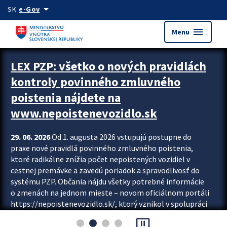
Preskocit na hlavný obsah
arrow_drop_down
SK
e-Gov
menu
Menu
Zastavit automatický posun upútavok
LEX PZP: všetko o nových pravidlách
kontroly povinného zmluvného
poistenia nájdete na
www.nepoistenevozidlo.sk
29. 06. 2026
Od 1. augusta 2026 vstupujú postupne do
praxe nové pravidlá povinného zmluvného poistenia,
ktoré radikálne znížia počet nepoistených vozidiel v
cestnej premávke a zavedú poriadok a spravodlivosť do
systému PZP. Občania nájdu všetky potrebné informácie
o zmenách na jednom mieste – novom oficiálnom portáli
https://nepoistenevozidlo.sk/, ktorý vznikol v spolupráci
Slovenskej kancelárie poisťovateľov (SKP), Slovenskej
pause_presentation
asociácie poisťovní (SLASPO) a Ministerstva vnútra SR.