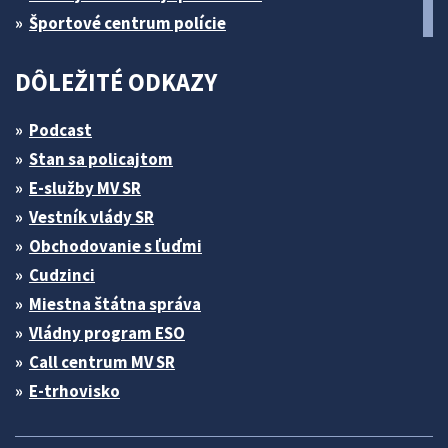
Športové centrum polície
DÔLEŽITÉ ODKAZY
Podcast
Stan sa policajtom
E-služby MV SR
Vestník vlády SR
Obchodovanie s ľuďmi
Cudzinci
Miestna štátna správa
Vládny program ESO
Call centrum MV SR
E-trhovisko