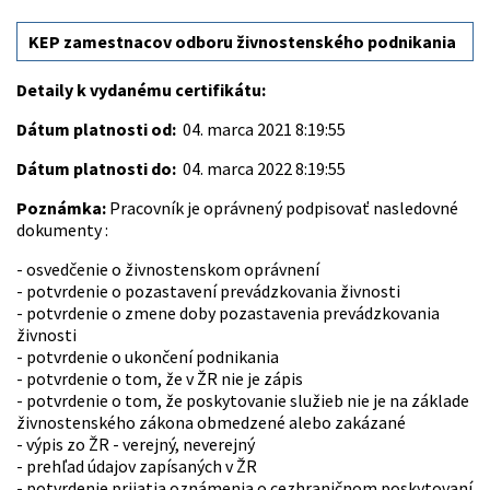
KEP zamestnacov odboru živnostenského podnikania
Detaily k vydanému certifikátu:
Dátum platnosti od:
04. marca 2021 8:19:55
Dátum platnosti do:
04. marca 2022 8:19:55
Poznámka:
Pracovník je oprávnený podpisovať nasledovné
dokumenty :
- osvedčenie o živnostenskom oprávnení
- potvrdenie o pozastavení prevádzkovania živnosti
- potvrdenie o zmene doby pozastavenia prevádzkovania
živnosti
- potvrdenie o ukončení podnikania
- potvrdenie o tom, že v ŽR nie je zápis
- potvrdenie o tom, že poskytovanie služieb nie je na základe
živnostenského zákona obmedzené alebo zakázané
- výpis zo ŽR - verejný, neverejný
- prehľad údajov zapísaných v ŽR
- potvrdenie prijatia oznámenia o cezhraničnom poskytovaní