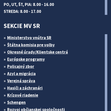
PO, UT, ŠT, PIA: 8.00 - 16.00
STREDA: 8.00 - 17.00
SEKCIE MV SR
Ministerstvo vnútra SR
Štátna komisia pre volby
Okresné úrady/Klientske centrá
Európske programy
Policajný zbor
Azyl a migrácia
Verejná správa
Hasiči a záchranári
Krízové riadenie
Schengen
Rozvoj občianskej spoločnosti