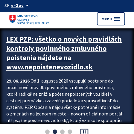
Preskocit na hlavný obsah
arrow_drop_down
SK
e-Gov
menu
Menu
Zastavit automatický posun upútavok
LEX PZP: všetko o nových pravidlách
kontroly povinného zmluvného
poistenia nájdete na
www.nepoistenevozidlo.sk
29. 06. 2026
Od 1. augusta 2026 vstupujú postupne do
praxe nové pravidlá povinného zmluvného poistenia,
ktoré radikálne znížia počet nepoistených vozidiel v
cestnej premávke a zavedú poriadok a spravodlivosť do
systému PZP. Občania nájdu všetky potrebné informácie
o zmenách na jednom mieste – novom oficiálnom portáli
https://nepoistenevozidlo.sk/, ktorý vznikol v spolupráci
Slovenskej kancelárie poisťovateľov (SKP), Slovenskej
pause_presentation
asociácie poisťovní (SLASPO) a Ministerstva vnútra SR.