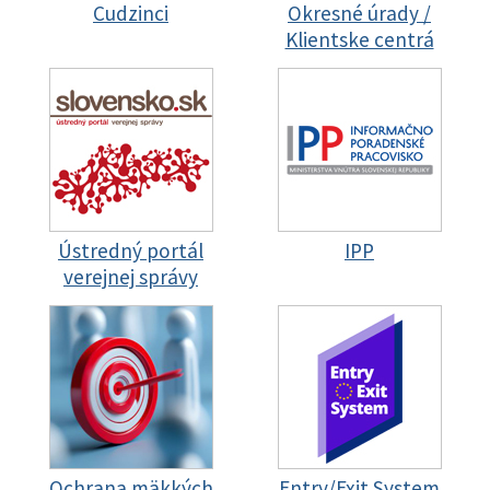
Cudzinci
Okresné úrady /
Klientske centrá
Ústredný portál
IPP
verejnej správy
Ochrana mäkkých
Entry/Exit System