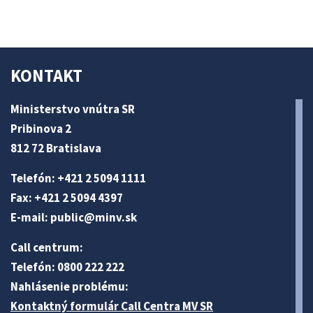
KONTAKT
Ministerstvo vnútra SR
Pribinova 2
812 72 Bratislava
Telefón: +421 2 5094 1111
Fax: +421 2 5094 4397
E-mail:
public@minv
.sk
Call centrum:
Telefón: 0800 222 222
Nahlásenie problému:
Kontaktný formulár Call Centra MV SR