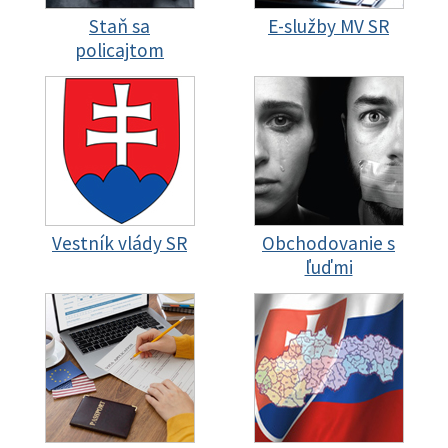
Staň sa
E-služby MV SR
policajtom
Vestník vlády SR
Obchodovanie s
ľuďmi