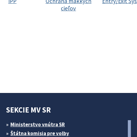
IPP
Ochrana mäkkých
Entry/Exit Sy
cieľov
SEKCIE MV SR
Ministerstvo vnútra SR
Štátna komisia pre volby