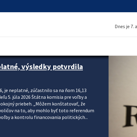
Dnes je 7.
platné, výsledky potvrdila
6, je neplatné, zúčastnilo sa na ňom 16,13
eľu 5. júla 2026 Štátna komisia pre voľby a
pokojný priebeh. „Môžem konštatovať, že
voličov na to, aby mohlo byť toto referendum
ľby a kontrolu financovania politických...