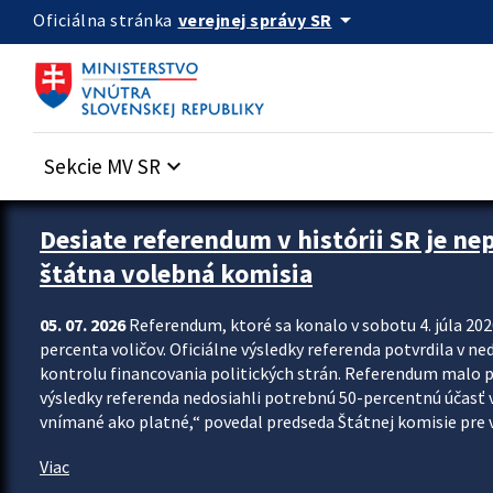
Preskocit na hlavný obsah
arrow_drop_down
verejnej správy SR
Oficiálna stránka
Sekcie MV SR
keyboard_arrow_down
Zastavit automatický posun upútavok
Desiate referendum v histórii SR je ne
štátna volebná komisia
05. 07. 2026
Referendum, ktoré sa konalo v sobotu 4. júla 202
percenta voličov. Oficiálne výsledky referenda potvrdila v ned
kontrolu financovania politických strán. Referendum malo 
výsledky referenda nedosiahli potrebnú 50-percentnú účasť 
vnímané ako platné,“ povedal predseda Štátnej komisie pre vo
Viac