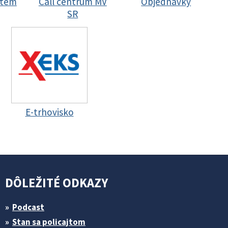
stem
Call centrum MV
Objednávky
SR
E-trhovisko
DÔLEŽITÉ ODKAZY
Podcast
Stan sa policajtom