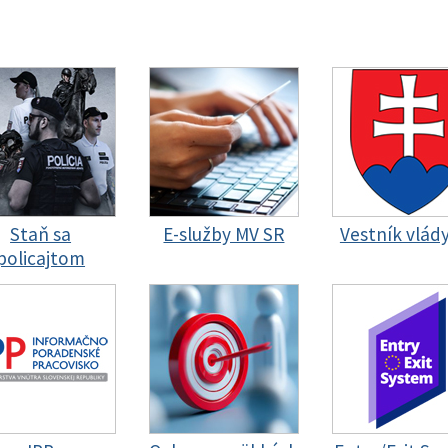
Staň sa
E-služby MV SR
Vestník vlád
policajtom