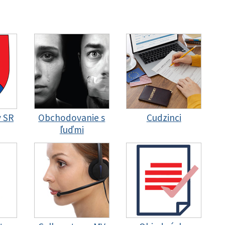
y SR
Obchodovanie s
Cudzinci
ľuďmi