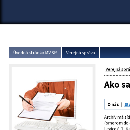
Úvodná stránka MV SR
Verejná správa
Verejná spr
Ako s
O nás
Sl
Archív má síd
(smerom do c
Levice č. 1, 