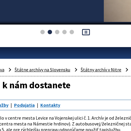
pause_presentation
áva
Štátne archívy na Slovensku
Štátny archív v Nitre
a k nám dostanete
užby
Podujatia
Kontakty
lo v centre mesta Levice na Vojenskej ulici č. 1. Archív je od želez
entra mesta na Námestie hrdinov). Z autobusovej/železničnej sta
4 a 5, ale pre rýchlejšiu prepravu odporúčame použiť taxislužbu.