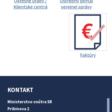
Okresné úrady /
Ústredný portál
Klientske centrá
verejnej správy
Faktúry
KONTAKT
Ministerstvo vnútra SR
Pribinova 2