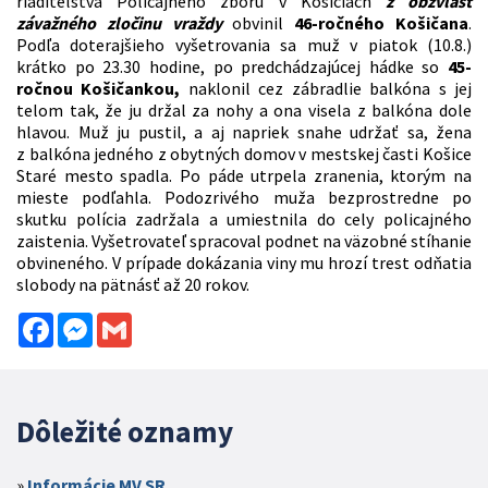
riaditeľstva Policajného zboru v Košiciach
z obzvlášť
závažného zločinu vraždy
obvinil
46-ročného Košičana
.
Podľa doterajšieho vyšetrovania sa muž v piatok (10.8.)
krátko po 23.30 hodine, po predchádzajúcej hádke so
45-
ročnou Košičankou,
naklonil cez zábradlie balkóna s jej
telom tak, že ju držal za nohy a ona visela z balkóna dole
hlavou. Muž ju pustil, a aj napriek snahe udržať sa, žena
z balkóna jedného z obytných domov v mestskej časti Košice
Staré mesto spadla. Po páde utrpela zranenia, ktorým na
mieste podľahla. Podozrivého muža bezprostredne po
skutku polícia zadržala a umiestnila do cely policajného
zaistenia. Vyšetrovateľ spracoval podnet na väzobné stíhanie
obvineného. V prípade dokázania viny mu hrozí trest odňatia
slobody na pätnásť až 20 rokov.
Facebook
Messenger
Gmail
Dôležité oznamy
Informácie MV SR