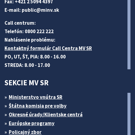
Fax: +421 2 5094 4397
E-mail:
public@minv
.sk
Call centrum:
Telefón: 0800 222 222
Nahlásenie problému:
Kontaktný formulár Call Centra MV SR
PO, UT, ŠT, PIA: 8.00 - 16.00
STREDA: 8.00 - 17.00
SEKCIE MV SR
Ministerstvo vnútra SR
Štátna komisia pre volby
Okresné úrady/Klientske centrá
Európske programy
Policajný zbor