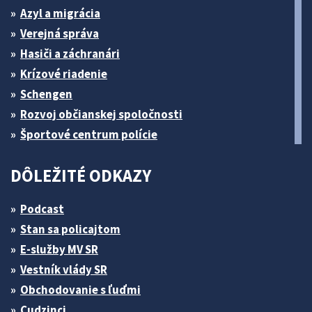
Azyl a migrácia
Verejná správa
Hasiči a záchranári
Krízové riadenie
Schengen
Rozvoj občianskej spoločnosti
Športové centrum polície
DÔLEŽITÉ ODKAZY
Podcast
Stan sa policajtom
E-služby MV SR
Vestník vlády SR
Obchodovanie s ľuďmi
Cudzinci