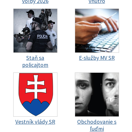
voľby 2026
vnútro
Staň sa
E-služby MV SR
policajtom
Vestník vlády SR
Obchodovanie s
ľuďmi