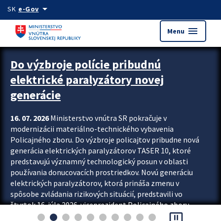
Preskocit na hlavný obsah
arrow_drop_down
SK
e-Gov
menu
Menu
Zastavit automatický posun upútavok
Do výzbroje polície pribudnú
elektrické paralyzátory novej
generácie
16. 07. 2026
Ministerstvo vnútra SR pokračuje v
modernizácii materiálno-technického vybavenia
Policajného zboru. Do výzbroje policajtov pribudne nová
generácia elektrických paralyzátorov TASER 10, ktoré
predstavujú významný technologický posun v oblasti
používania donucovacích prostriedkov. Novú generáciu
elektrických paralyzátorov, ktorá prináša zmenu v
spôsobe zvládania rizikových situácií, predstavili vo
štvrtok 16. júla 2026 viceprezident Policajného zboru
pause_presentation
Rastislav Polakovič a riaditeľ odboru výcviku...