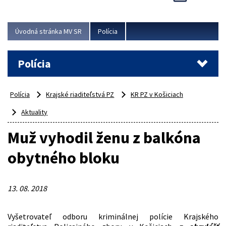
Viac
Úvodná stránka MV SR
Polícia
Polícia
Polícia
Krajské riaditeľstvá PZ
KR PZ v Košiciach
Aktuality
Muž vyhodil ženu z balkóna
obytného bloku
13. 08. 2018
Vyšetrovateľ odboru kriminálnej polície Krajského