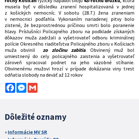
ročný Košičan
fyzicky napadol svoju
43-ročnú družku
, ktorá
musela byť v dôsledku zranení hospitalizovaná v jednej
z košických nemocníc. V sobotu (28.7.) žena zraneniam
v nemocnici podľahla. Vykonaním nariadenej pitvy bolo
zistené, že bezprostrednou príčinou smrti bolo poranenie
hlavy. Príslušníci Policajného zboru na podklade získaných
dôkazov muža zadržali a vyšetrovateľ odboru kriminálnej
polície Okresného riaditeľstva Policajného zboru v Košiciach
muža obvinil
zo zločinu zabitia
. Obvinený muž bol
umiestnený do cely policajného zaistenia a vyšetrovateľ
zároveň spracoval podnet na jeho väzobné stíhanie.
Obvinenému mužovi hrozí v prípade dokázania viny trest
odňatia slobody na deväť až 12 rokov
Facebook
Messenger
Gmail
Dôležité oznamy
Informácie MV SR