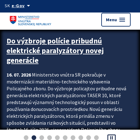
Preskocit na hlavný obsah
arrow_drop_down
SK
e-Gov
menu
Menu
Zastavit automatický posun upútavok
Do výzbroje polície pribudnú
elektrické paralyzátory novej
generácie
16. 07. 2026
Ministerstvo vnútra SR pokračuje v
modernizácii materiálno-technického vybavenia
Policajného zboru. Do výzbroje policajtov pribudne nová
generácia elektrických paralyzátorov TASER 10, ktoré
predstavujú významný technologický posun v oblasti
používania donucovacích prostriedkov. Novú generáciu
elektrických paralyzátorov, ktorá prináša zmenu v
spôsobe zvládania rizikových situácií, predstavili vo
štvrtok 16. júla 2026 viceprezident Policajného zboru
pause_presentation
Rastislav Polakovič a riaditeľ odboru výcviku...