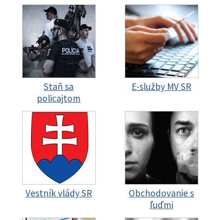
Staň sa
E-služby MV SR
policajtom
Vestník vlády SR
Obchodovanie s
ľuďmi