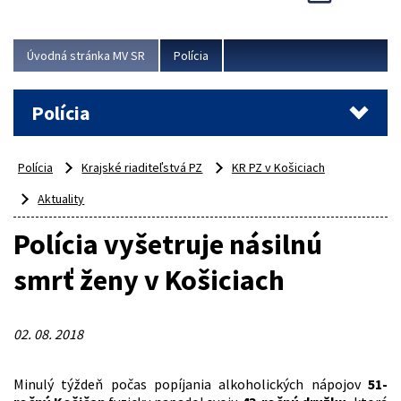
Viac
Úvodná stránka MV SR
Polícia
Polícia
Polícia
Krajské riaditeľstvá PZ
KR PZ v Košiciach
Aktuality
Polícia vyšetruje násilnú
smrť ženy v Košiciach
02. 08. 2018
Minulý týždeň počas popíjania alkoholických nápojov
51-