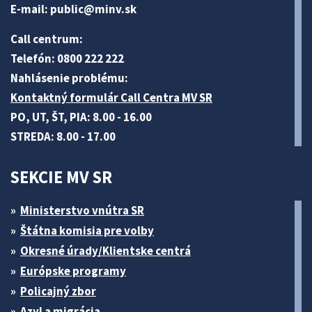
E-mail:
public@minv
.sk
Call centrum:
Telefón: 0800 222 222
Nahlásenie problému:
Kontaktný formulár Call Centra MV SR
PO, UT, ŠT, PIA: 8.00 - 16.00
STREDA: 8.00 - 17.00
SEKCIE MV SR
Ministerstvo vnútra SR
Štátna komisia pre volby
Okresné úrady/Klientske centrá
Európske programy
Policajný zbor
Azyl a migrácia