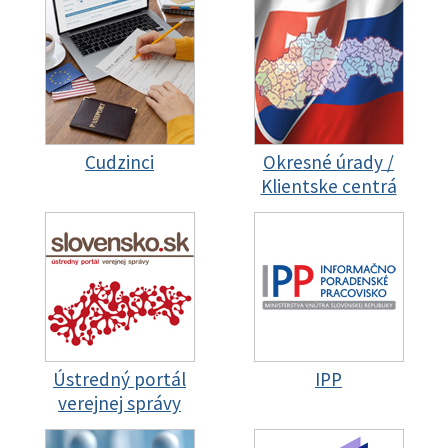
Cudzinci
Okresné úrady /
Klientske centrá
Ústredný portál
IPP
verejnej správy