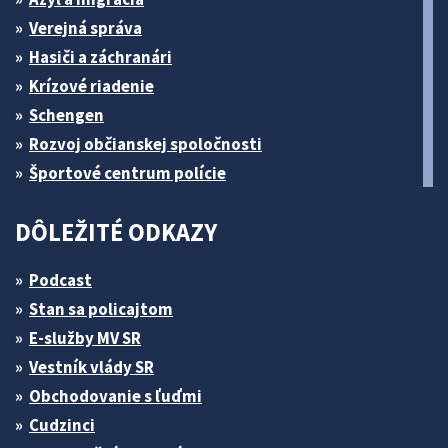
Verejná správa
Hasiči a záchranári
Krízové riadenie
Schengen
Rozvoj občianskej spoločnosti
Športové centrum polície
DÔLEŽITÉ ODKAZY
Podcast
Stan sa policajtom
E-služby MV SR
Vestník vlády SR
Obchodovanie s ľuďmi
Cudzinci