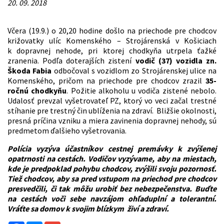
20. 09. 2018
Včera (19.9.) o 20,20 hodine došlo na priechode pre chodcov
križovatky ulíc Komenského – Strojárenská v Košiciach
k dopravnej nehode, pri ktorej chodkyňa utrpela ťažké
zranenia. Podľa doterajších zistení
vodič (37) vozidla zn.
Škoda Fabia
odbočoval s vozidlom zo Strojárenskej ulice na
Komenského, pričom na priechode pre chodcov zrazil
35-
ročnú chodkyňu
. Požitie alkoholu u vodiča zistené nebolo.
Udalosť prevzal vyšetrovateľ PZ, ktorý vo veci začal trestné
stíhanie pre trestný čin ublíženia na zdraví. Bližšie okolnosti,
presná príčina vzniku a miera zavinenia dopravnej nehody, sú
predmetom ďalšieho vyšetrovania.
Polícia vyzýva účastníkov cestnej premávky k zvýšenej
opatrnosti na cestách. Vodičov vyzývame, aby na miestach,
kde je predpoklad pohybu chodcov, zvýšili svoju pozornosť.
Tiež chodcov, aby sa pred vstupom na priechod pre chodcov
presvedčili, či tak môžu urobiť bez nebezpečenstva. Buďte
na cestách voči sebe navzájom ohľaduplní a tolerantní.
Vráťte sa domov k svojim blízkym živí a zdraví.