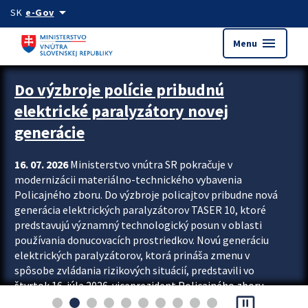
Preskocit na hlavný obsah
arrow_drop_down
SK
e-Gov
menu
Menu
Zastavit automatický posun upútavok
Do výzbroje polície pribudnú
elektrické paralyzátory novej
generácie
16. 07. 2026
Ministerstvo vnútra SR pokračuje v
modernizácii materiálno-technického vybavenia
Policajného zboru. Do výzbroje policajtov pribudne nová
generácia elektrických paralyzátorov TASER 10, ktoré
predstavujú významný technologický posun v oblasti
používania donucovacích prostriedkov. Novú generáciu
elektrických paralyzátorov, ktorá prináša zmenu v
spôsobe zvládania rizikových situácií, predstavili vo
štvrtok 16. júla 2026 viceprezident Policajného zboru
pause_presentation
Rastislav Polakovič a riaditeľ odboru výcviku...