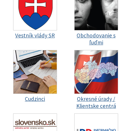
Vestník vlády SR
Obchodovanie s
ľuďmi
Cudzinci
Okresné úrady /
Klientske centrá