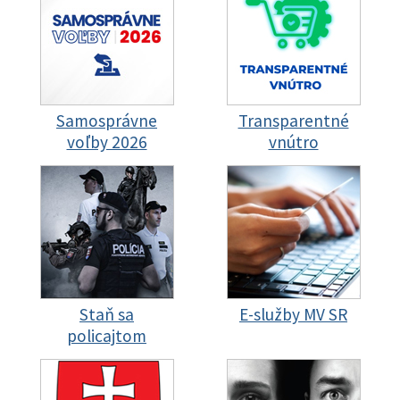
Samosprávne
Transparentné
voľby 2026
vnútro
Staň sa
E-služby MV SR
policajtom