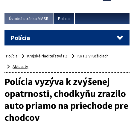
Viac
Úvodná stránka MV SR
Polícia
Polícia
Polícia
Krajské riaditeľstvá PZ
KR PZ v Košiciach
Aktuality
Polícia vyzýva k zvýšenej
opatrnosti, chodkyňu zrazilo
auto priamo na priechode pre
chodcov