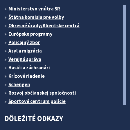
Ministerstvo vnútra SR
Štátna komisia pre volby
Okresné úrady/Klientske centrá
Európske programy
Policajný zbor
Azyl a migrácia
Verejná správa
Hasiči a záchranári
Krízové riadenie
Schengen
Rozvoj občianskej spoločnosti
Športové centrum polície
DÔLEŽITÉ ODKAZY