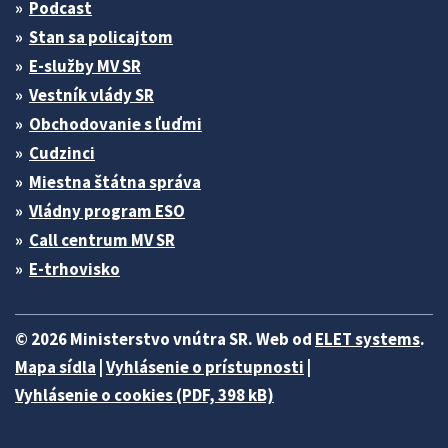
Podcast
Stan sa policajtom
E-služby MV SR
Vestník vlády SR
Obchodovanie s ľuďmi
Cudzinci
Miestna štátna správa
Vládny program ESO
Call centrum MV SR
E-trhovisko
© 2026 Ministerstvo vnútra SR. Web od
ELET systems
.
Mapa sídla
|
Vyhlásenie o prístupnosti
|
Vyhlásenie o cookies (PDF, 398 kB)