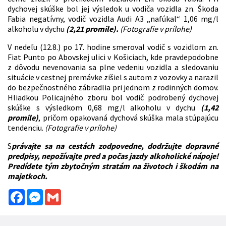
dychovej skúške bol jej výsledok u vodiča vozidla zn. Škoda
Fabia negatívny, vodič vozidla Audi A3 „nafúkal“ 1,06 mg/l
alkoholu v dychu
(2,21 promile).
(Fotografie v prílohe)
V nedeľu (12.8.) po 17. hodine smeroval vodič s vozidlom zn.
Fiat Punto po Abovskej ulici v Košiciach, kde pravdepodobne
z dôvodu nevenovania sa plne vedeniu vozidla a sledovaniu
situácie v cestnej premávke zišiel s autom z vozovky a narazil
do bezpečnostného zábradlia pri jednom z rodinných domov.
Hliadkou Policajného zboru bol vodič podrobený dychovej
skúške s výsledkom 0,68 mg/l alkoholu v dychu
(1,42
promile)
, pričom opakovaná dychová skúška mala stúpajúcu
tendenciu.
(Fotografie v prílohe)
S
právajte sa na cestách zodpovedne, dodržujte dopravné
predpisy, nepožívajte pred a počas jazdy alkoholické nápoje!
Predídete tým zbytočným stratám na životoch i škodám na
majetkoch.
Facebook
Messenger
Gmail