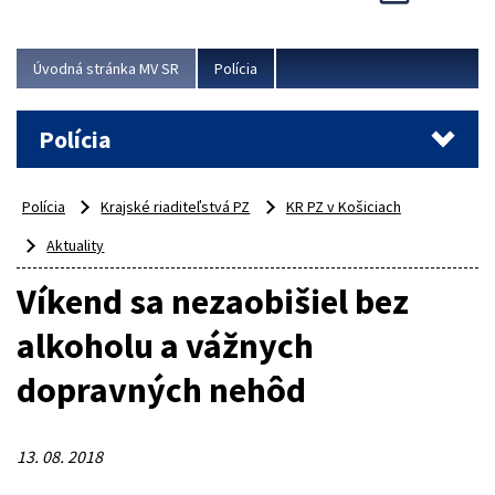
Viac
Úvodná stránka MV SR
Polícia
Polícia
Polícia
Krajské riaditeľstvá PZ
KR PZ v Košiciach
Aktuality
Víkend sa nezaobišiel bez
alkoholu a vážnych
dopravných nehôd
13. 08. 2018