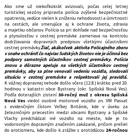
Ako sme už niekoľkokrát avizovali, počas celej letnej
turistickej sezóny pripravila polícia zvýšené bezpečnostné
opatrenia, vedúce nielen k zníženiu nehodovosti a úmrtnosti
na cestách, ale smerujúce aj k ochrane života, zdravia
a majetku občanov. Polícia sa pri dohľade nad bezpečnosťou
a plynulosťou v cestnej premávke zameriava na kontrolu
dodržiavania dopravných predpisov všetkými účastníkmi
cestnej premávky.
Žiaľ, akákoľvek aktivita Policajného zboru
v snahe ochrániť čo najviac ľudských životov nie je účinná bez
podpory samotných účastníkov cestnej premávky. Polícia
znovu a dôrazne apeluje na všetkých účastníkov cestnej
premávky, aby sa plne venovali vedeniu vozidla, sledovali
situáciu v cestnej premávke a rešpektovali jej pravidlá.
K vážnej dopravnej nehode došlo včera (12.8.) krátko pred 20.
hodinou v katastri obce Bystrany (okr. Spišská Nová Ves).
Podľa doterajších zistení
30-ročný muž z okresu Spišská
Nová Ves
viedol osobné motorové vozidlo zn. VW Passat
s evidenčným číslom Veľkej Británie, kde v úseku za
železničným priecestím medzi obcami Bystrany a Spišské
Vlachy predchádzal iné vozidlo na mieste, kde je to
vodorovným dopravným značením zakázané, pričom prešiel
do protismeru, kde došlo k zrážke s protiidúcou
24-ročnou