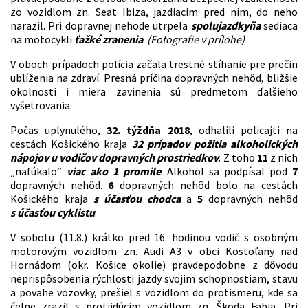
zo vozidlom zn. Seat Ibiza, jazdiacim pred ním, do neho
narazil. Pri dopravnej nehode utrpela
spolujazdkyňa
sediaca
na motocykli
ťažké zranenia
.
(Fotografie v prílohe)
V oboch prípadoch polícia začala trestné stíhanie pre prečin
ublíženia na zdraví. Presná príčina dopravných nehôd, bližšie
okolnosti i miera zavinenia sú predmetom ďalšieho
vyšetrovania.
Počas uplynulého,
32. týždňa 2018
, odhalili policajti na
cestách Košického kraja
32 prípadov požitia alkoholických
nápojov u vodičov dopravných prostriedkov
. Z toho
11
z nich
„nafúkalo“
viac ako 1 promile
. Alkohol sa podpísal pod
7
dopravných nehôd.
6
dopravných nehôd bolo na cestách
Košického kraja
s účasťou chodca
a
5
dopravných nehôd
s účasťou cyklistu
.
V sobotu (11.8.) krátko pred 16. hodinou vodič s osobným
motorovým vozidlom zn. Audi A3 v obci Kostoľany nad
Hornádom (okr. Košice okolie) pravdepodobne z dôvodu
neprispôsobenia rýchlosti jazdy svojim schopnostiam, stavu
a povahe vozovky, prešiel s vozidlom do protismeru, kde sa
čelne zrazil s protiidúcim vozidlom zn. Škoda Fabia. Pri