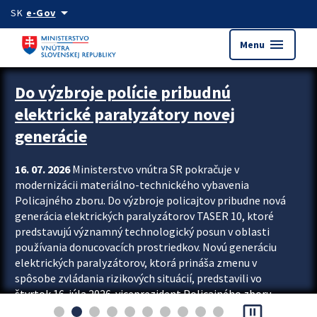
Preskocit na hlavný obsah
arrow_drop_down
SK
e-Gov
menu
Menu
Zastavit automatický posun upútavok
Do výzbroje polície pribudnú
elektrické paralyzátory novej
generácie
16. 07. 2026
Ministerstvo vnútra SR pokračuje v
modernizácii materiálno-technického vybavenia
Policajného zboru. Do výzbroje policajtov pribudne nová
generácia elektrických paralyzátorov TASER 10, ktoré
predstavujú významný technologický posun v oblasti
používania donucovacích prostriedkov. Novú generáciu
elektrických paralyzátorov, ktorá prináša zmenu v
spôsobe zvládania rizikových situácií, predstavili vo
štvrtok 16. júla 2026 viceprezident Policajného zboru
pause_presentation
Rastislav Polakovič a riaditeľ odboru výcviku...