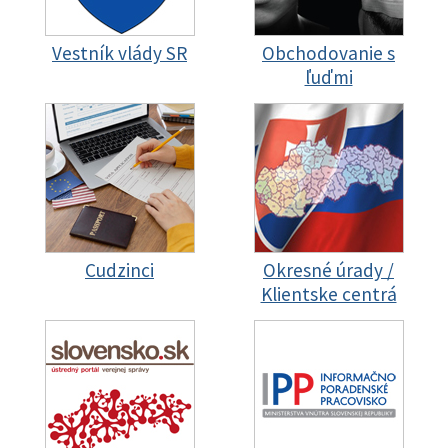
Vestník vlády SR
Obchodovanie s
ľuďmi
Cudzinci
Okresné úrady /
Klientske centrá