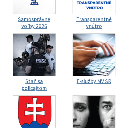
Samosprávne
Transparentné
voľby 2026
vnútro
Staň sa
E-služby MV SR
policajtom