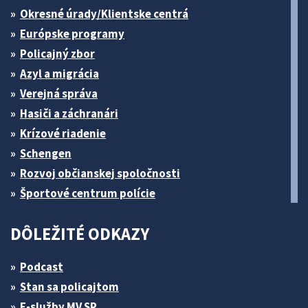
Okresné úrady/Klientske centrá
Európske programy
Policajný zbor
Azyl a migrácia
Verejná správa
Hasiči a záchranári
Krízové riadenie
Schengen
Rozvoj občianskej spoločnosti
Športové centrum polície
DÔLEŽITÉ ODKAZY
Podcast
Stan sa policajtom
E-služby MV SR