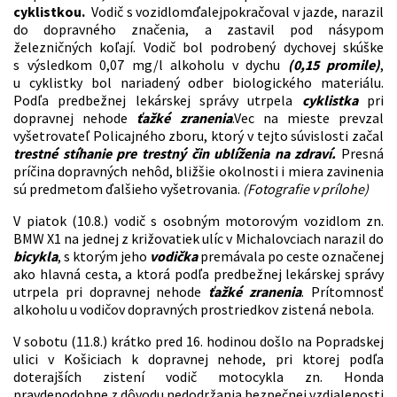
cyklistkou.
Vodič s vozidlomďalejpokračoval v jazde, narazil
do dopravného značenia, a zastavil pod násypom
železničných koľají. Vodič bol podrobený dychovej skúške
s výsledkom 0,07 mg/l alkoholu v dychu
(0,15 promile)
,
u cyklistky bol nariadený odber biologického materiálu.
Podľa predbežnej lekárskej správy utrpela
cyklistka
pri
dopravnej nehode
ťažké zranenia
.Vec na mieste prevzal
vyšetrovateľ Policajného zboru, ktorý v tejto súvislosti začal
trestné stíhanie pre trestný čin ublíženia na zdraví.
Presná
príčina dopravných nehôd, bližšie okolnosti i miera zavinenia
sú predmetom ďalšieho vyšetrovania.
(Fotografie v prílohe)
V piatok (10.8.) vodič s osobným motorovým vozidlom zn.
BMW X1 na jednej z križovatiek ulíc v Michalovciach narazil do
bicykla
, s ktorým jeho
vodička
premávala po ceste označenej
ako hlavná cesta, a ktorá podľa predbežnej lekárskej správy
utrpela pri dopravnej nehode
ťažké zranenia
. Prítomnosť
alkoholu u vodičov dopravných prostriedkov zistená nebola.
V sobotu (11.8.) krátko pred 16. hodinou došlo na Popradskej
ulici v Košiciach k dopravnej nehode, pri ktorej podľa
doterajších zistení vodič motocykla zn. Honda
pravdepodobne z dôvodu nedodržania bezpečnej vzdialenosti