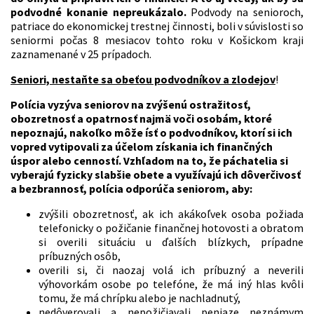
podvodné konanie nepreukázalo.
Podvody na senioroch,
patriace do ekonomickej trestnej činnosti, boli v súvislosti so
seniormi počas 8 mesiacov tohto roku v Košickom kraji
zaznamenané v 25 prípadoch.
Seniori, nestaňte sa obeťou podvodníkov a zlodejov
!
Polícia vyzýva seniorov na zvýšenú ostražitosť,
obozretnosť a opatrnosť najmä voči osobám, ktoré
nepoznajú, nakoľko môže ísť o podvodníkov, ktorí si ich
vopred vytipovali za účelom získania ich finančných
úspor alebo cenností. Vzhľadom na to, že páchatelia si
vyberajú fyzicky slabšie obete a využívajú ich dôverčivosť
a bezbrannosť, polícia odporúča seniorom, aby:
zvýšili obozretnosť, ak ich akákoľvek osoba požiada
telefonicky o požičanie finančnej hotovosti a obratom
si overili situáciu u ďalších blízkych, prípadne
príbuzných osôb,
overili si, či naozaj volá ich príbuzný a neverili
výhovorkám osobe po telefóne, že má iný hlas kvôli
tomu, že má chrípku alebo je nachladnutý,
nedôverovali a nepožičiavali peniaze neznámym