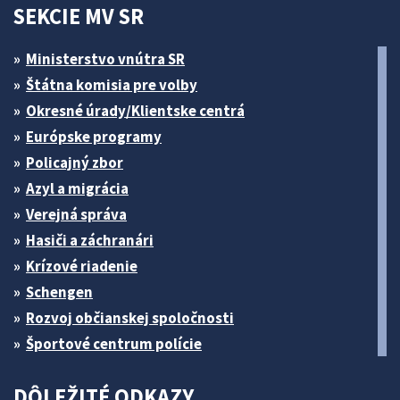
SEKCIE MV SR
Ministerstvo vnútra SR
Štátna komisia pre volby
Okresné úrady/Klientske centrá
Európske programy
Policajný zbor
Azyl a migrácia
Verejná správa
Hasiči a záchranári
Krízové riadenie
Schengen
Rozvoj občianskej spoločnosti
Športové centrum polície
DÔLEŽITÉ ODKAZY