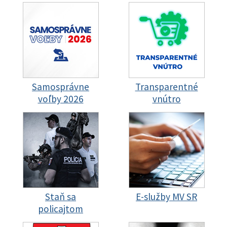
Samosprávne
Transparentné
voľby 2026
vnútro
Staň sa
E-služby MV SR
policajtom