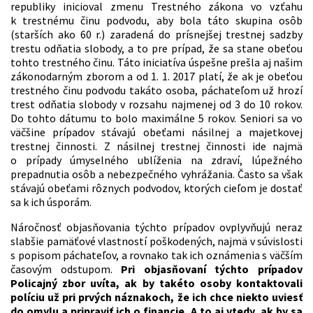
republiky inicioval zmenu Trestného zákona vo vzťahu
k trestnému činu podvodu, aby bola táto skupina osôb
(starších ako 60 r.) zaradená do prísnejšej trestnej sadzby
trestu odňatia slobody, a to pre prípad, že sa stane obeťou
tohto trestného činu. Táto iniciatíva úspešne prešla aj našim
zákonodarným zborom a od 1. 1. 2017 platí, že ak je obeťou
trestného činu podvodu takáto osoba, páchateľom už hrozí
trest odňatia slobody v rozsahu najmenej od 3 do 10 rokov.
Do tohto dátumu to bolo maximálne 5 rokov. Seniori sa vo
väčšine prípadov stávajú obeťami násilnej a majetkovej
trestnej činnosti. Z násilnej trestnej činnosti ide najmä
o prípady úmyselného ublíženia na zdraví, lúpežného
prepadnutia osôb a nebezpečného vyhrážania. Často sa však
stávajú obeťami rôznych podvodov, ktorých cieľom je dostať
sa k ich úsporám.
Náročnosť objasňovania týchto prípadov ovplyvňujú neraz
slabšie pamäťové vlastností poškodených, najmä v súvislosti
s popisom páchateľov, a rovnako tak ich oznámenia s väčším
časovým odstupom.
Pri objasňovaní týchto prípadov
Policajný zbor uvíta, ak by takéto osoby kontaktovali
políciu už pri prvých náznakoch, že ich chce niekto uviesť
do omylu a pripraviť ich o financie. A to aj vtedy, ak by sa