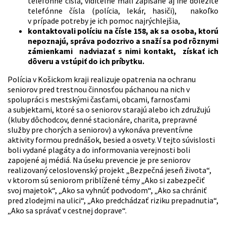
telefónne čísla, viditeľne mali zapísané aj iné dôležité
telefónne čísla (polícia, lekár, hasiči), nakoľko
v prípade potreby je ich pomoc najrýchlejšia,
kontaktovali políciu na čísle 158, ak sa osoba, ktorú
nepoznajú, správa podozrivo a snaží sa pod rôznymi
zámienkami nadviazať s nimi kontakt, získať ich
dôveru a vstúpiť do ich príbytku.
Polícia v Košickom kraji realizuje opatrenia na ochranu
seniorov pred trestnou činnosťou páchanou na nich v
spolupráci s mestskými časťami, obcami, farnosťami
a subjektami, ktoré sa o seniorov starajú alebo ich združujú
(kluby dôchodcov, denné stacionáre, charita, prepravné
služby pre chorých a seniorov) a vykonáva preventívne
aktivity formou prednášok, besied a osvety. V tejto súvislosti
boli vydané plagáty a do informovania verejnosti boli
zapojené aj médiá. Na úseku prevencie je pre seniorov
realizovaný celoslovenský projekt „Bezpečná jeseň života“,
v ktorom sú seniorom priblížené témy „Ako si zabezpečiť
svoj majetok“, „Ako sa vyhnúť podvodom“, „Ako sa chrániť
pred zlodejmi na ulici“, „Ako predchádzať riziku prepadnutia“,
„Ako sa správať v cestnej doprave“.