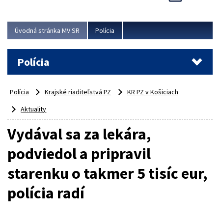
Viac
Úvodná stránka MV SR
Polícia
Polícia
Polícia
Krajské riaditeľstvá PZ
KR PZ v Košiciach
Aktuality
Vydával sa za lekára,
podviedol a pripravil
starenku o takmer 5 tisíc eur,
polícia radí