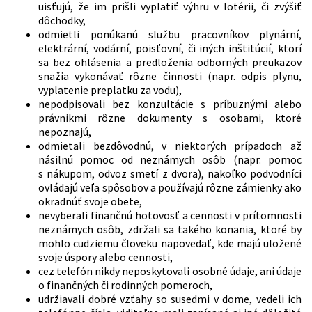
uisťujú, že im prišli vyplatiť výhru v lotérii, či zvýšiť
dôchodky,
odmietli ponúkanú službu pracovníkov plynární,
elektrární, vodární, poisťovní, či iných inštitúcií, ktorí
sa bez ohlásenia a predloženia odborných preukazov
snažia vykonávať rôzne činnosti (napr. odpis plynu,
vyplatenie preplatku za vodu),
nepodpisovali bez konzultácie s príbuznými alebo
právnikmi rôzne dokumenty s osobami, ktoré
nepoznajú,
odmietali bezdôvodnú, v niektorých prípadoch až
násilnú pomoc od neznámych osôb (napr. pomoc
s nákupom, odvoz smetí z dvora), nakoľko podvodníci
ovládajú veľa spôsobov a používajú rôzne zámienky ako
okradnúť svoje obete,
nevyberali finančnú hotovosť a cennosti v prítomnosti
neznámych osôb, zdržali sa takého konania, ktoré by
mohlo cudziemu človeku napovedať, kde majú uložené
svoje úspory alebo cennosti,
cez telefón nikdy neposkytovali osobné údaje, ani údaje
o finančných či rodinných pomeroch,
udržiavali dobré vzťahy so susedmi v dome, vedeli ich