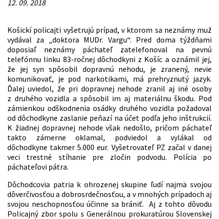
12. 09. 2018
Košickí policajti vyšetrujú prípad, v ktorom sa neznámy muž
vydával za „doktora MUDr. Vargu“. Pred doma týždňami
doposiaľ neznámy páchateľ zatelefonoval na pevnú
telefónnu linku 83-ročnej dôchodkyni z Košíc a oznámil jej,
že jej syn spôsobil dopravnú nehodu, je zranený, nevie
komunikovať, je pod narkotikami, má prehryznutý jazyk.
Ďalej uviedol, že pri dopravnej nehode zranil aj iné osoby
z druhého vozidla a spôsobil im aj materiálnu škodu. Pod
zámienkou odškodnenia osádky druhého vozidla požadoval
od dôchodkyne zaslanie peňazí na účet podľa jeho inštrukcií.
K žiadnej dopravnej nehode však nedošlo, pričom páchateľ
takto zámerne oklamal, podviedol a vylákal od
dôchodkyne takmer 5.000 eur. Vyšetrovateľ PZ začal v danej
veci trestné stíhanie pre zločin podvodu. Polícia po
páchateľovi pátra.
Dôchodcovia patria k ohrozenej skupine ľudí najmä svojou
dôverčivosťou a dobrosrdečnosťou, a v mnohých prípadoch aj
svojou neschopnosťou účinne sa brániť. Aj z tohto dôvodu
Policajný zbor spolu s Generálnou prokuratúrou Slovenskej