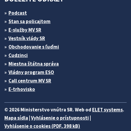
Podcast
Stan sa policajtom
E-služby MV SR
Vestník vlády SR
Obchodovanie s ľuďmi
Cudzinci
Miestna štátna správa
Vládny program ESO
Call centrum MV SR
E-trhovisko
© 2026 Ministerstvo vnútra SR. Web od
ELET systems
.
Mapa sídla
|
Vyhlásenie o prístupnosti
|
Vyhlásenie o cookies (PDF, 398 kB)