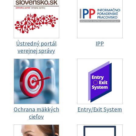
Ústredný portál
IPP
verejnej správy
Ochrana mäkkých
Entry/Exit System
cieľov