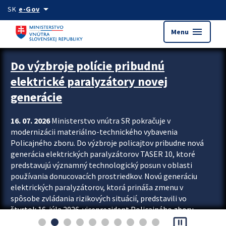
Preskocit na hlavný obsah
arrow_drop_down
SK
e-Gov
menu
Menu
Zastavit automatický posun upútavok
Do výzbroje polície pribudnú
elektrické paralyzátory novej
generácie
16. 07. 2026
Ministerstvo vnútra SR pokračuje v
modernizácii materiálno-technického vybavenia
Policajného zboru. Do výzbroje policajtov pribudne nová
generácia elektrických paralyzátorov TASER 10, ktoré
predstavujú významný technologický posun v oblasti
používania donucovacích prostriedkov. Novú generáciu
elektrických paralyzátorov, ktorá prináša zmenu v
spôsobe zvládania rizikových situácií, predstavili vo
štvrtok 16. júla 2026 viceprezident Policajného zboru
pause_presentation
Rastislav Polakovič a riaditeľ odboru výcviku...