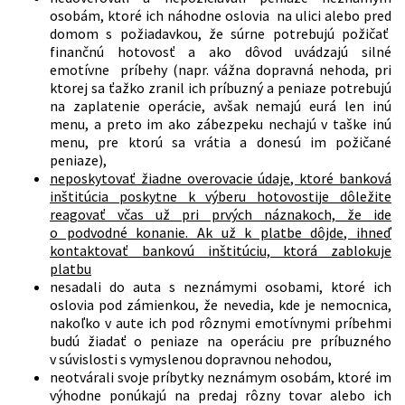
osobám, ktoré ich náhodne oslovia na ulici alebo pred
domom s požiadavkou, že súrne potrebujú požičať
finančnú hotovosť a ako dôvod uvádzajú silné
emotívne príbehy (napr. vážna dopravná nehoda, pri
ktorej sa ťažko zranil ich príbuzný a peniaze potrebujú
na zaplatenie operácie, avšak nemajú eurá len inú
menu, a preto im ako zábezpeku nechajú v taške inú
menu, pre ktorú sa vrátia a donesú im požičané
peniaze),
neposkytovať žiadne overovacie údaje, ktoré banková
inštitúcia poskytne k výberu hotovosti
je dôležite
reagovať včas už pri prvých náznakoch, že ide
o podvodné konanie. Ak už k platbe dôjde, ihneď
kontaktovať bankovú inštitúciu, ktorá zablokuje
platbu
nesadali do auta s neznámymi osobami, ktoré ich
oslovia pod zámienkou, že nevedia, kde je nemocnica,
nakoľko v aute ich pod rôznymi emotívnymi príbehmi
budú žiadať o peniaze na operáciu pre príbuzného
v súvislosti s vymyslenou dopravnou nehodou,
neotvárali svoje príbytky neznámym osobám, ktoré im
výhodne ponúkajú na predaj rôzny tovar alebo ich