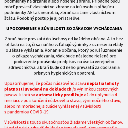
podmienky na držanie alebo nosenie zbrane. Prípadne budú
môcť previesť vlastníctvo zbrane na inú osobu spĺňajúcu
podmienky. Ak tak neurobia, zbraň sa stane vlastníctvom
štátu. Podobný postup je aj pri strelive.
UPOZORNENIE V SÚVISLOSTI SO ZÁKAZOM VYCHÁDZANIA
Zbraň bude prevzatá do úschovy od každého občana. A to bez
ohľadu na to, či sa naňho vzťahujú výnimky z uznesenia vlády
o zákaze vykázania. Konanie občana, ktorý poruší uznesenie
o zákaze vychádzania, však bude následne riešené pre
podozrenie porušenia predpisov na úseku verejného
zdravotníctva. Zbraň bude od neho prevzatá za dodržania
prísnych hygienických opatrení.
Upozorňujeme, že počas núdzového stavu
neplatia lehoty
platnosti uvedené na dokladoch
/s výnimkou cestovných
pasov/ ktorá sa
automaticky predlžuje
až do uplynutia 4
mesiacov po skončení núdzového stavu, výnimočného stavu,
alebo mimoriadnej situácie vyhlásenej v súvislosti
s pandémiou COVID-19.
V súvislosti s touto skutočnosťou žiadame všetkých občanov,
ktorí si prídu vybaviť doklady o trpezlivosť, zhovievavosť a