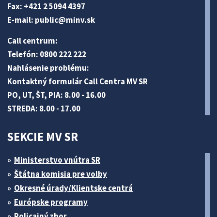
Fax: +421 2 5094 4397
E-mail:
public@minv
.sk
Call centrum:
Telefón: 0800 222 222
Nahlásenie problému:
Kontaktný formulár Call Centra MV SR
PO, UT, ŠT, PIA: 8.00 - 16.00
STREDA: 8.00 - 17.00
SEKCIE MV SR
Ministerstvo vnútra SR
Štátna komisia pre volby
Okresné úrady/Klientske centrá
Európske programy
Policajný zbor