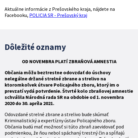
Aktuálne informácie z Prešovského kraja, nájdete na
Facebooku,
POLICIA SR - Prešovský kraj
Dôležité oznamy
OD NOVEMBRA
PLATÍ
ZBR
AŇOVÁ
AMNESTIA
Občania môžu beztrestne odovzdať do úschovy
nelegálne držané strelné zbrane a strelivo na
ktoromkoľvek útvare Policajného zboru, ktorý im o
prevzatí vydá potvrdenie. Štvrté kolo zbraňovej amnestie
schválila Národná rada SR na obdobie od 1. novembra
2020 do 30. apríla 2021.
Odovzdané strelné zbrane a strelivo bude skúmať
Kriminalistický a expertízny ústav Policajného zboru.
Občania budú mať možnosť si túto zbraň zaevidovať pod
podmienkou, že ňou nebol spáchaný trestný čin a spĺňajú