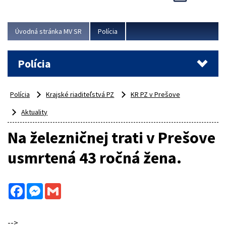
Viac
Úvodná stránka MV SR
Polícia
Polícia
Polícia
Krajské riaditeľstvá PZ
KR PZ v Prešove
Aktuality
Na železničnej trati v Prešove
usmrtená 43 ročná žena.
Facebook
Messenger
Gmail
-->