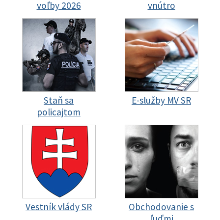
voľby 2026
vnútro
Staň sa
E-služby MV SR
policajtom
Vestník vlády SR
Obchodovanie s
ľuďmi