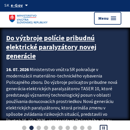
Preskocit na hlavný obsah
arrow_drop_down
SK
e-Gov
menu
Menu
Zastavit automatický posun upútavok
Do výzbroje polície pribudnú
elektrické paralyzátory novej
generácie
16. 07. 2026
Ministerstvo vnútra SR pokračuje v
modernizácii materiálno-technického vybavenia
Policajného zboru. Do výzbroje policajtov pribudne nová
generácia elektrických paralyzátorov TASER 10, ktoré
predstavujú významný technologický posun v oblasti
používania donucovacích prostriedkov. Novú generáciu
elektrických paralyzátorov, ktorá prináša zmenu v
spôsobe zvládania rizikových situácií, predstavili vo
štvrtok 16. júla 2026 viceprezident Policajného zboru
pause_presentation
Rastislav Polakovič a riaditeľ odboru výcviku...