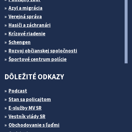
Azyl a migrácia
Verejná správa
Hasiči a záchranári
Krízové riadenie
Schengen
Rozvoj občianskej spoločnosti
Športové centrum polície
DÔLEŽITÉ ODKAZY
Podcast
Stan sa policajtom
E-služby MV SR
Vestník vlády SR
Obchodovanie s ľuďmi