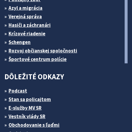
Azyl a migrácia
Verejná správa
Hasiči a záchranári
Krízové riadenie
Schengen
Rozvoj občianskej spoločnosti
Športové centrum polície
DÔLEŽITÉ ODKAZY
Podcast
Stan sa policajtom
E-služby MV SR
Vestník vlády SR
Obchodovanie s ľuďmi