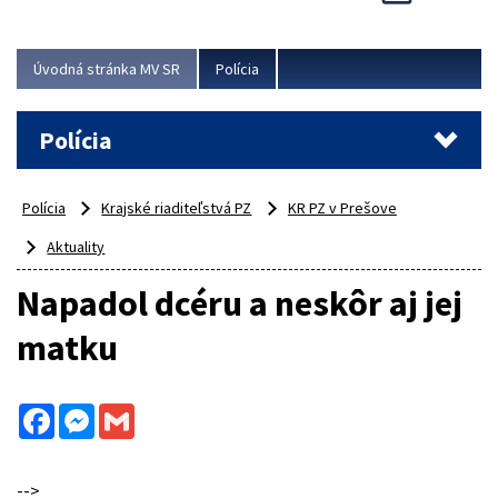
Viac
Úvodná stránka MV SR
Polícia
Polícia
Polícia
Krajské riaditeľstvá PZ
KR PZ v Prešove
Aktuality
Napadol dcéru a neskôr aj jej
matku
Facebook
Messenger
Gmail
-->