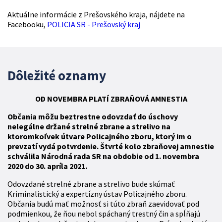
Aktuálne informácie z Prešovského kraja, nájdete na
Facebooku,
POLICIA SR - Prešovský kraj
Dôležité oznamy
OD NOVEMBRA
PLATÍ
ZBR
AŇOVÁ
AMNESTIA
Občania môžu beztrestne odovzdať do úschovy
nelegálne držané strelné zbrane a strelivo na
ktoromkoľvek útvare Policajného zboru, ktorý im o
prevzatí vydá potvrdenie. Štvrté kolo zbraňovej amnestie
schválila Národná rada SR na obdobie od 1. novembra
2020 do 30. apríla 2021.
Odovzdané strelné zbrane a strelivo bude skúmať
Kriminalistický a expertízny ústav Policajného zboru.
Občania budú mať možnosť si túto zbraň zaevidovať pod
podmienkou, že ňou nebol spáchaný trestný čin a spĺňajú