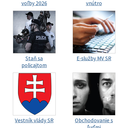
voľby 2026
vnútro
Staň sa
E-služby MV SR
policajtom
Vestník vlády SR
Obchodovanie s
ľuďmi