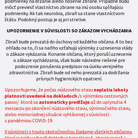
podmienky na držanie alebo nosenie zbrane. Prípadne budú
môcť previesť vlastníctvo zbrane na inú osobu spĺňajúcu
podmienky. Ak tak neurobia, zbraň sa stane vlastníctvom
štátu. Podobný postup je aj pri strelive.
UPOZORNENIE V SÚVISLOSTI SO ZÁKAZOM VYCHÁDZANIA
Zbraň bude prevzatá do úschovy od každého občana. A to bez
ohľadu na to, či sa naňho vzťahujú výnimky z uznesenia vlády
o zákaze vykázania. Konanie občana, ktorý poruší uznesenie
o zákaze vychádzania, však bude následne riešené pre
podozrenie porušenia predpisov na úseku verejného
zdravotníctva. Zbraň bude od neho prevzatá za dodržania
prísnych hygienických opatrení.
Upozorňujeme, že počas núdzového stavu
neplatia lehoty
platnosti uvedené na dokladoch
/s výnimkou cestovných
pasov/ ktorá sa
automaticky predlžuje
až do uplynutia 4
mesiacov po skončení núdzového stavu, výnimočného stavu,
alebo mimoriadnej situácie vyhlásenej v súvislosti
s pandémiou COVID-19.
V súvislosti s touto skutočnosťou žiadame všetkých občanov,
ktorí si prídu vybaviť doklady o trpezlivosť, zhovievavosť a