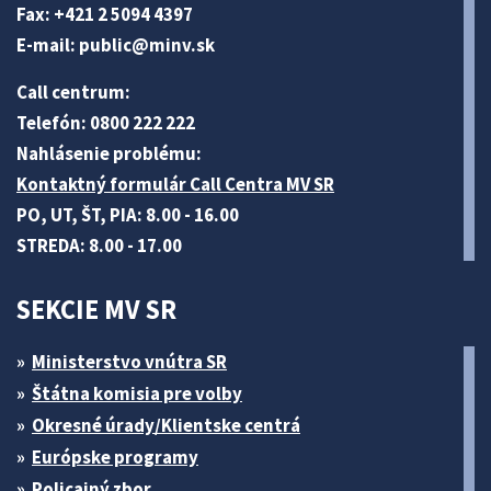
Fax: +421 2 5094 4397
E-mail:
public@minv
.sk
Call centrum:
Telefón: 0800 222 222
Nahlásenie problému:
Kontaktný formulár Call Centra MV SR
PO, UT, ŠT, PIA: 8.00 - 16.00
STREDA: 8.00 - 17.00
SEKCIE MV SR
Ministerstvo vnútra SR
Štátna komisia pre volby
Okresné úrady/Klientske centrá
Európske programy
Policajný zbor