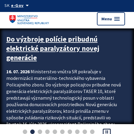
Preskocit na hlavný obsah
arrow_drop_down
SK
e-Gov
menu
Menu
Zastavit automatický posun upútavok
Do výzbroje polície pribudnú
elektrické paralyzátory novej
generácie
16. 07. 2026
Ministerstvo vnútra SR pokračuje v
modernizácii materiálno-technického vybavenia
Policajného zboru. Do výzbroje policajtov pribudne nová
generácia elektrických paralyzátorov TASER 10, ktoré
predstavujú významný technologický posun v oblasti
používania donucovacích prostriedkov. Novú generáciu
elektrických paralyzátorov, ktorá prináša zmenu v
spôsobe zvládania rizikových situácií, predstavili vo
štvrtok 16. júla 2026 viceprezident Policajného zboru
pause_presentation
Rastislav Polakovič a riaditeľ odboru výcviku...