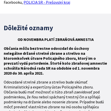
Facebooku,
POLICIA SR - Prešovský kraj
Dôležité oznamy
OD NOVEMBRA
PLATÍ
ZBR
AŇOVÁ
AMNESTIA
Občania môžu beztrestne odovzdať do úschovy
nelegálne držané strelné zbrane a strelivo na
ktoromkoľvek útvare Policajného zboru, ktorý im o
prevzatí vydá potvrdenie. Štvrté kolo zbraňovej amnestie
schválila Národná rada SR na obdobie od 1. novembra
2020 do 30. apríla 2021.
Odovzdané strelné zbrane a strelivo bude skúmať
Kriminalistický a expertízny ústav Policajného zboru.
Občania budú mať možnosť si túto zbraň zaevidovať pod
podmienkou, že ňou nebol spáchaný trestný čin a spĺňajú
podmienky na držanie alebo nosenie zbrane. Prípadne budú
môcť previesť vlastníctvo zbrane na inú osobu spĺňajúcu