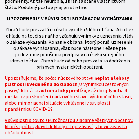
podmienky. Ak tak neurobia, zbraň sa stane vlastníctvom
štátu. Podobný postup je aj pri strelive.
UPOZORNENIE V SÚVISLOSTI SO ZÁKAZOM VYCHÁDZANIA
Zbraň bude prevzatá do úschovy od každého občana. A to bez
ohľadu na to, či sa naňho vzťahujú výnimky z uznesenia vlády
o zákaze vykázania. Konanie občana, ktorý poruší uznesenie
o zákaze vychádzania, však bude následne riešené pre
podozrenie porušenia predpisov na úseku verejného
zdravotníctva. Zbraň bude od neho prevzatá za dodržania
prísnych hygienických opatrení.
Upozorňujeme, že počas núdzového stavu
neplatia lehoty
platnosti uvedené na dokladoch
/s výnimkou cestovných
pasov/ ktorá sa
automaticky predlžuje
až do uplynutia 4
mesiacov po skončení núdzového stavu, výnimočného stavu,
alebo mimoriadnej situácie vyhlásenej v súvislosti
s pandémiou COVID-19.
V súvislosti s touto skutočnosťou žiadame všetkých občanov,
ktorí si prídu vybaviť doklady o trpezlivosť, zhovievavosť a
ohľaduplnosť.