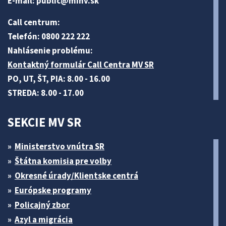
E-mail:
public@minv
.sk
Call centrum:
Telefón: 0800 222 222
Nahlásenie problému:
Kontaktný formulár Call Centra MV SR
PO, UT, ŠT, PIA: 8.00 - 16.00
STREDA: 8.00 - 17.00
SEKCIE MV SR
Ministerstvo vnútra SR
Štátna komisia pre volby
Okresné úrady/Klientske centrá
Európske programy
Policajný zbor
Azyl a migrácia