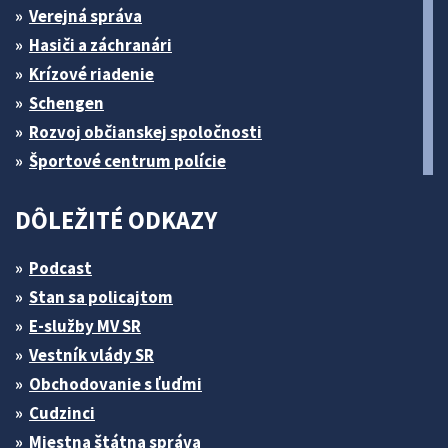
Verejná správa
Hasiči a záchranári
Krízové riadenie
Schengen
Rozvoj občianskej spoločnosti
Športové centrum polície
DÔLEŽITÉ ODKAZY
Podcast
Stan sa policajtom
E-služby MV SR
Vestník vlády SR
Obchodovanie s ľuďmi
Cudzinci
Miestna štátna správa