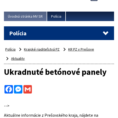
Viac
Úvodná stránka MV SR
Polícia
Polícia
Polícia
Krajské riaditeľstvá PZ
KR PZ v Prešove
Aktuality
Ukradnuté betónové panely
Facebook
Messenger
Gmail
-->
Aktuálne informácie z Prešovského kraja, nájdete na