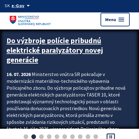
Preskocit na hlavný obsah
arrow_drop_down
SK
e-Gov
menu
Menu
Zastavit automatický posun upútavok
Do výzbroje polície pribudnú
elektrické paralyzátory novej
generácie
16. 07. 2026
Ministerstvo vnútra SR pokračuje v
modernizácii materiálno-technického vybavenia
Policajného zboru. Do výzbroje policajtov pribudne nová
generácia elektrických paralyzátorov TASER 10, ktoré
predstavujú významný technologický posun v oblasti
používania donucovacích prostriedkov. Novú generáciu
elektrických paralyzátorov, ktorá prináša zmenu v
spôsobe zvládania rizikových situácií, predstavili vo
štvrtok 16. júla 2026 viceprezident Policajného zboru
pause_presentation
Rastislav Polakovič a riaditeľ odboru výcviku...