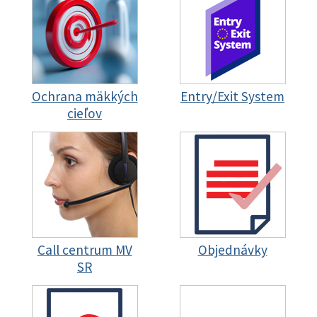
Ochrana mäkkých
Entry/Exit System
cieľov
Call centrum MV
Objednávky
SR