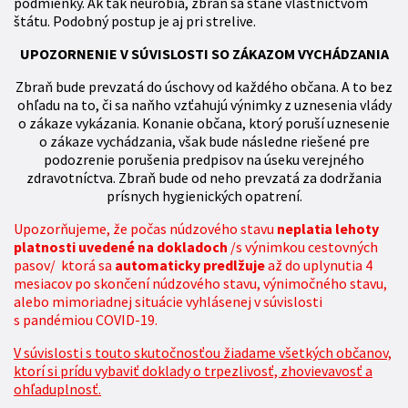
podmienky. Ak tak neurobia, zbraň sa stane vlastníctvom
štátu. Podobný postup je aj pri strelive.
UPOZORNENIE V SÚVISLOSTI SO ZÁKAZOM VYCHÁDZANIA
Zbraň bude prevzatá do úschovy od každého občana. A to bez
ohľadu na to, či sa naňho vzťahujú výnimky z uznesenia vlády
o zákaze vykázania. Konanie občana, ktorý poruší uznesenie
o zákaze vychádzania, však bude následne riešené pre
podozrenie porušenia predpisov na úseku verejného
zdravotníctva. Zbraň bude od neho prevzatá za dodržania
prísnych hygienických opatrení.
Upozorňujeme, že počas núdzového stavu
neplatia lehoty
platnosti uvedené na dokladoch
/s výnimkou cestovných
pasov/ ktorá sa
automaticky predlžuje
až do uplynutia 4
mesiacov po skončení núdzového stavu, výnimočného stavu,
alebo mimoriadnej situácie vyhlásenej v súvislosti
s pandémiou COVID-19.
V súvislosti s touto skutočnosťou žiadame všetkých občanov,
ktorí si prídu vybaviť doklady o trpezlivosť, zhovievavosť a
ohľaduplnosť.