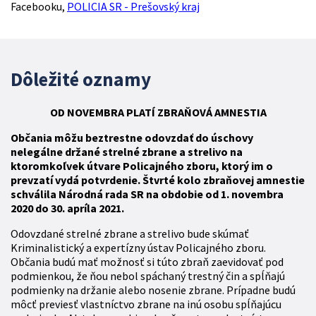
Facebooku,
POLICIA SR - Prešovský kraj
Dôležité oznamy
OD NOVEMBRA
PLATÍ
ZBR
AŇOVÁ
AMNESTIA
Občania môžu beztrestne odovzdať do úschovy
nelegálne držané strelné zbrane a strelivo na
ktoromkoľvek útvare Policajného zboru, ktorý im o
prevzatí vydá potvrdenie. Štvrté kolo zbraňovej amnestie
schválila Národná rada SR na obdobie od 1. novembra
2020 do 30. apríla 2021.
Odovzdané strelné zbrane a strelivo bude skúmať
Kriminalistický a expertízny ústav Policajného zboru.
Občania budú mať možnosť si túto zbraň zaevidovať pod
podmienkou, že ňou nebol spáchaný trestný čin a spĺňajú
podmienky na držanie alebo nosenie zbrane. Prípadne budú
môcť previesť vlastníctvo zbrane na inú osobu spĺňajúcu