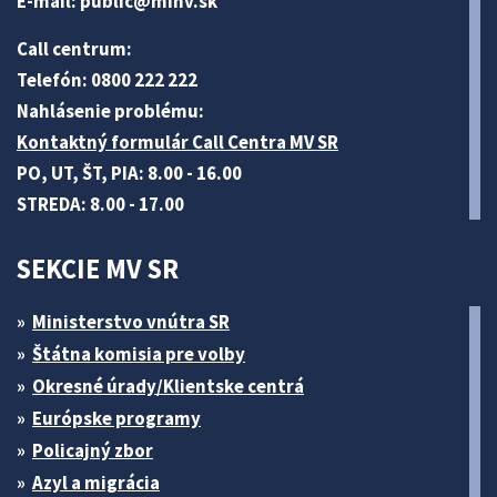
E-mail:
public@minv
.sk
Call centrum:
Telefón: 0800 222 222
Nahlásenie problému:
Kontaktný formulár Call Centra MV SR
PO, UT, ŠT, PIA: 8.00 - 16.00
STREDA: 8.00 - 17.00
SEKCIE MV SR
Ministerstvo vnútra SR
Štátna komisia pre volby
Okresné úrady/Klientske centrá
Európske programy
Policajný zbor
Azyl a migrácia