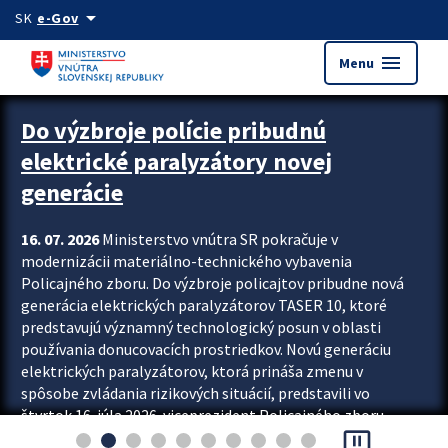
Preskocit na hlavný obsah
arrow_drop_down
SK
e-Gov
menu
Menu
Zastavit automatický posun upútavok
Do výzbroje polície pribudnú
elektrické paralyzátory novej
generácie
16. 07. 2026
Ministerstvo vnútra SR pokračuje v
modernizácii materiálno-technického vybavenia
Policajného zboru. Do výzbroje policajtov pribudne nová
generácia elektrických paralyzátorov TASER 10, ktoré
predstavujú významný technologický posun v oblasti
používania donucovacích prostriedkov. Novú generáciu
elektrických paralyzátorov, ktorá prináša zmenu v
spôsobe zvládania rizikových situácií, predstavili vo
štvrtok 16. júla 2026 viceprezident Policajného zboru
pause_presentation
Rastislav Polakovič a riaditeľ odboru výcviku...