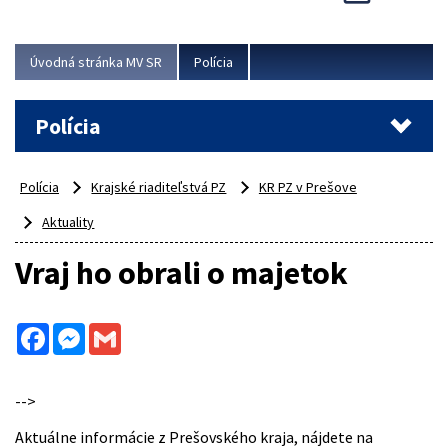
Viac
Úvodná stránka MV SR
Polícia
Polícia
Polícia
Krajské riaditeľstvá PZ
KR PZ v Prešove
Aktuality
Vraj ho obrali o majetok
Facebook
Messenger
Gmail
-->
Aktuálne informácie z Prešovského kraja, nájdete na