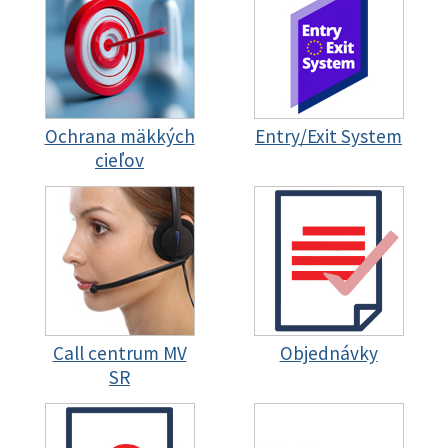
Ochrana mäkkých
Entry/Exit System
cieľov
Call centrum MV
Objednávky
SR