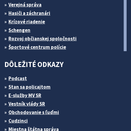
Verejná správa
Hasiči a záchranári
Krízové riadenie
Schengen
Rozvoj občianskej spoločnosti
Športové centrum polície
DÔLEŽITÉ ODKAZY
Podcast
Stan sa policajtom
E-služby MV SR
Vestník vlády SR
Obchodovanie s ľuďmi
Cudzinci
Miestna štátna správa