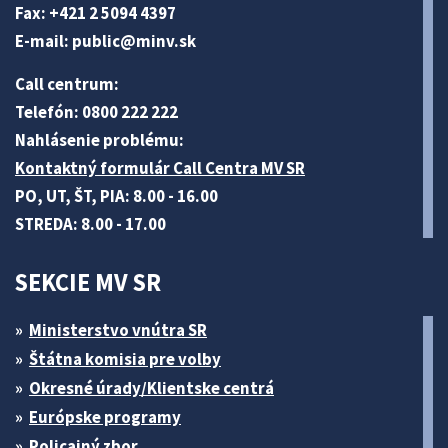
Fax: +421 2 5094 4397
E-mail:
public@minv
.sk
Call centrum:
Telefón: 0800 222 222
Nahlásenie problému:
Kontaktný formulár Call Centra MV SR
PO, UT, ŠT, PIA: 8.00 - 16.00
STREDA: 8.00 - 17.00
SEKCIE MV SR
Ministerstvo vnútra SR
Štátna komisia pre volby
Okresné úrady/Klientske centrá
Európske programy
Policajný zbor