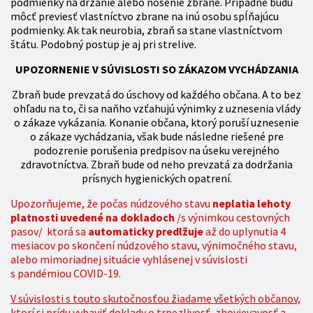
podmienky na držanie alebo nosenie zbrane. Prípadne budú
môcť previesť vlastníctvo zbrane na inú osobu spĺňajúcu
podmienky. Ak tak neurobia, zbraň sa stane vlastníctvom
štátu. Podobný postup je aj pri strelive.
UPOZORNENIE V SÚVISLOSTI SO ZÁKAZOM VYCHÁDZANIA
Zbraň bude prevzatá do úschovy od každého občana. A to bez
ohľadu na to, či sa naňho vzťahujú výnimky z uznesenia vlády
o zákaze vykázania. Konanie občana, ktorý poruší uznesenie
o zákaze vychádzania, však bude následne riešené pre
podozrenie porušenia predpisov na úseku verejného
zdravotníctva. Zbraň bude od neho prevzatá za dodržania
prísnych hygienických opatrení.
Upozorňujeme, že počas núdzového stavu
neplatia lehoty
platnosti uvedené na dokladoch
/s výnimkou cestovných
pasov/ ktorá sa
automaticky predlžuje
až do uplynutia 4
mesiacov po skončení núdzového stavu, výnimočného stavu,
alebo mimoriadnej situácie vyhlásenej v súvislosti
s pandémiou COVID-19.
V súvislosti s touto skutočnosťou žiadame všetkých občanov,
ktorí si prídu vybaviť doklady o trpezlivosť, zhovievavosť a