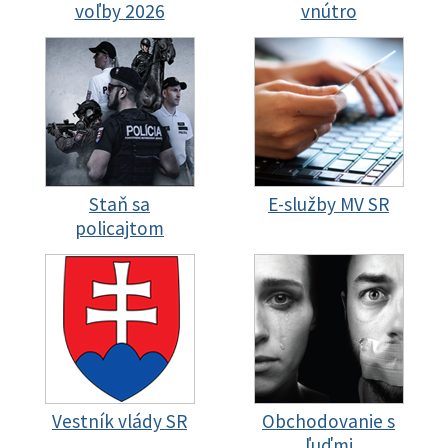
voľby 2026
vnútro
Staň sa
E-služby MV SR
policajtom
Vestník vlády SR
Obchodovanie s
ľuďmi