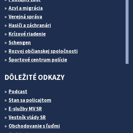
Azyl a migrácia
Verejná správa
Hasiči a záchranári
Krízové riadenie
Schengen
Rozvoj občianskej spoločnosti
Športové centrum polície
DÔLEŽITÉ ODKAZY
Podcast
Stan sa policajtom
E-služby MV SR
Vestník vlády SR
Obchodovanie s ľuďmi