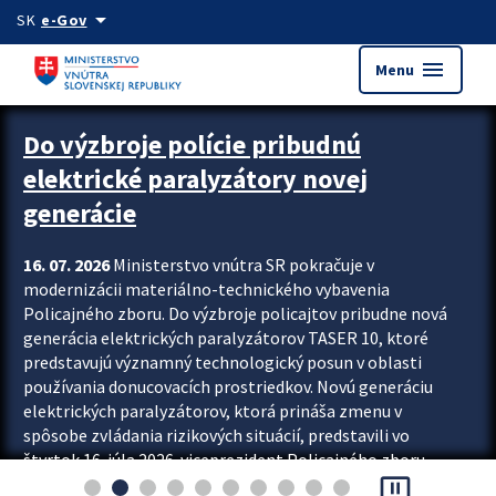
Preskocit na hlavný obsah
arrow_drop_down
SK
e-Gov
menu
Menu
Zastavit automatický posun upútavok
Do výzbroje polície pribudnú
elektrické paralyzátory novej
generácie
16. 07. 2026
Ministerstvo vnútra SR pokračuje v
modernizácii materiálno-technického vybavenia
Policajného zboru. Do výzbroje policajtov pribudne nová
generácia elektrických paralyzátorov TASER 10, ktoré
predstavujú významný technologický posun v oblasti
používania donucovacích prostriedkov. Novú generáciu
elektrických paralyzátorov, ktorá prináša zmenu v
spôsobe zvládania rizikových situácií, predstavili vo
štvrtok 16. júla 2026 viceprezident Policajného zboru
pause_presentation
Rastislav Polakovič a riaditeľ odboru výcviku...