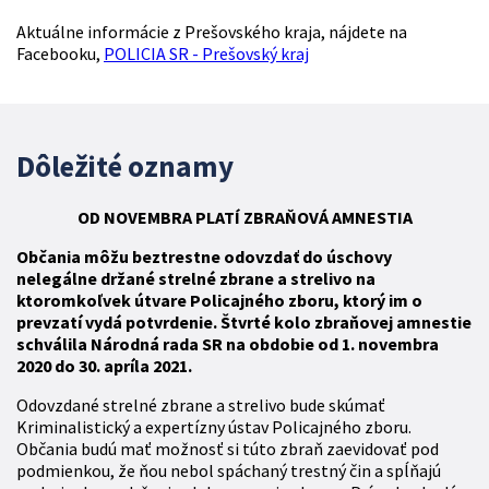
Aktuálne informácie z Prešovského kraja, nájdete na
Facebooku,
POLICIA SR - Prešovský kraj
Dôležité oznamy
OD NOVEMBRA
PLATÍ
ZBR
AŇOVÁ
AMNESTIA
Občania môžu beztrestne odovzdať do úschovy
nelegálne držané strelné zbrane a strelivo na
ktoromkoľvek útvare Policajného zboru, ktorý im o
prevzatí vydá potvrdenie. Štvrté kolo zbraňovej amnestie
schválila Národná rada SR na obdobie od 1. novembra
2020 do 30. apríla 2021.
Odovzdané strelné zbrane a strelivo bude skúmať
Kriminalistický a expertízny ústav Policajného zboru.
Občania budú mať možnosť si túto zbraň zaevidovať pod
podmienkou, že ňou nebol spáchaný trestný čin a spĺňajú