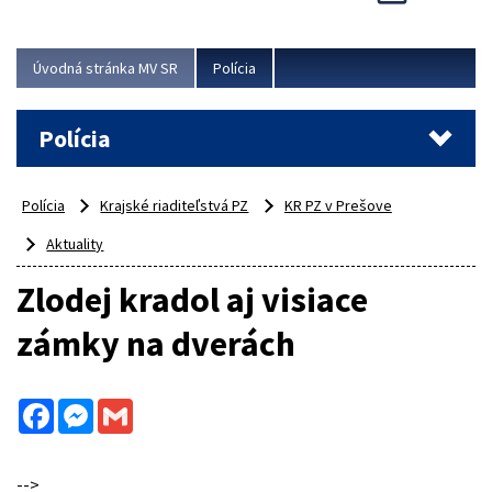
Viac
Úvodná stránka MV SR
Polícia
Polícia
Polícia
Krajské riaditeľstvá PZ
KR PZ v Prešove
Aktuality
Zlodej kradol aj visiace
zámky na dverách
Facebook
Messenger
Gmail
-->