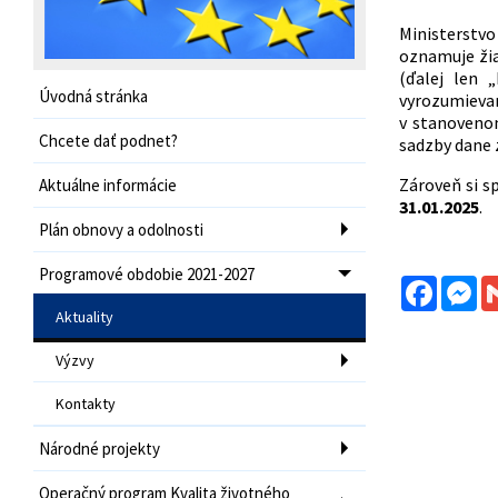
Ministerstv
oznamuje žia
(ďalej len
Úvodná stránka
vyrozumieva
v stanoven
Chcete dať podnet?
sadzby dane 
Zároveň si s
Aktuálne informácie
31.01.2025
.
Plán obnovy a odolnosti
Programové obdobie 2021-2027
Facebo
Me
Aktuality
Výzvy
Kontakty
Národné projekty
Operačný program Kvalita životného