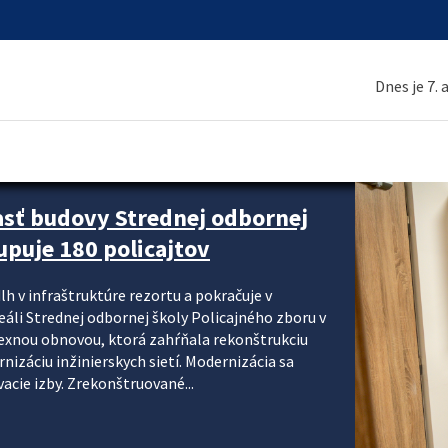
Dnes je 7.
asť budovy Strednej odbornej
upuje 180 policajtov
lh v infraštruktúre rezortu a pokračuje v
reáli Strednej odbornej školy Policajného zboru v
lexnou obnovou, ktorá zahŕňala rekonštrukciu
izáciu inžinierskych sietí. Modernizácia sa
acie izby. Zrekonštruované...