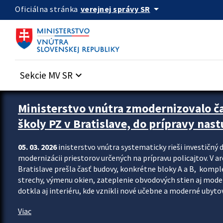
Preskocit na hlavný obsah
arrow_drop_down
verejnej správy SR
Oficiálna stránka
Sekcie MV SR
keyboard_arrow_down
Ministerstvo vnútra zmodernizovalo č
školy PZ v Bratislave, do prípravy nast
05. 03. 2026
inisterstvo vnútra systematicky rieši investičný d
modernizácii priestorov určených na prípravu policajtov. V a
Bratislave prešla časť budovy, konkrétne bloky A a B, komp
strechy, výmenu okien, zateplenie obvodových stien aj modern
dotkla aj interiéru, kde vznikli nové učebne a moderné ubytov
Viac