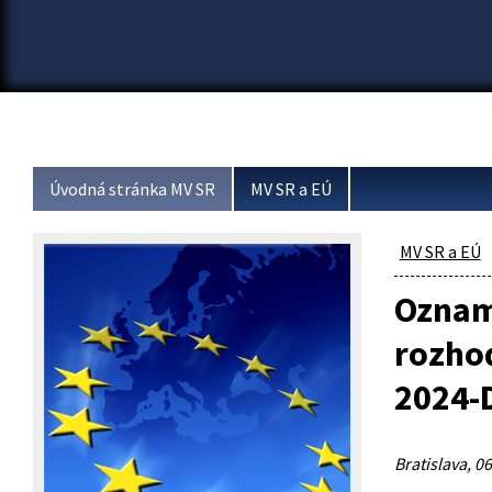
Úvodná stránka MV SR
MV SR a EÚ
MV SR a EÚ
Oznam
rozhod
2024-
Bratislava, 06