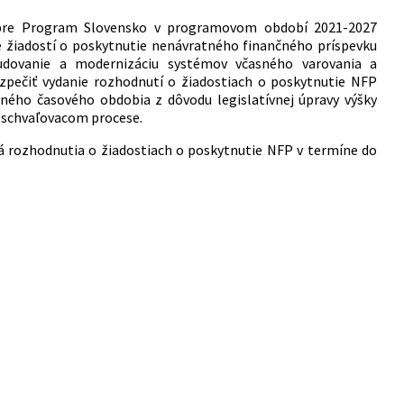
án pre Program Slovensko v programovom období 2021-2027
e žiadostí o poskytnutie nenávratného finančného príspevku
udovanie a modernizáciu systémov včasného varovania a
pečiť vydanie rozhodnutí o žiadostiach o poskytnutie NFP
ého časového obdobia z dôvodu legislatívnej úpravy výšky
 schvaľovacom procese.
dá rozhodnutia o žiadostiach o poskytnutie NFP v termíne do