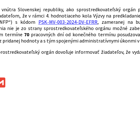
o vnútra Slovenskej republiky, ako sprostredkovateľský org
dateľom, že v rámci 4. hodnotiaceho kola Výzvy na predkladani
 „NFP“) s kódom
PSK-MV-003-2024-DV-EFRR
, zameranej na b
nia nie je zo strany sprostredkovateľského orgánu možné zabez
om termíne
70
pracovných dní od konečného termínu posudzovan
z pridanej hodnoty a s tým spojenými administratívnymi úkonmi v
prostredkovateľský orgán dovoľuje informovať žiadateľov, že vy
ok
ssenger
Gmail