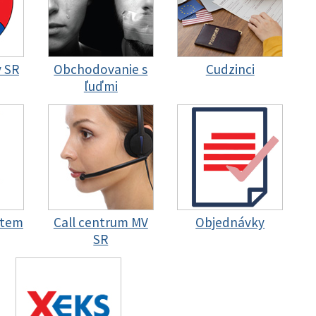
y SR
Obchodovanie s
Cudzinci
ľuďmi
stem
Call centrum MV
Objednávky
SR