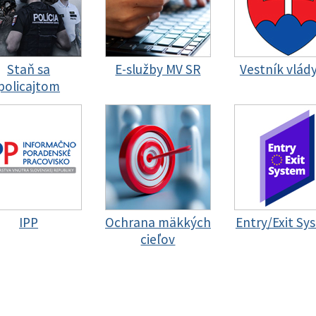
Staň sa
E-služby MV SR
Vestník vlád
policajtom
IPP
Ochrana mäkkých
Entry/Exit Sy
cieľov