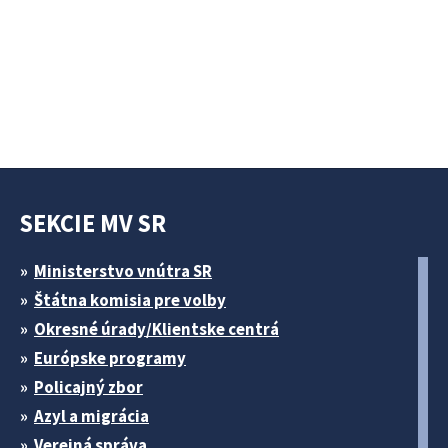
SEKCIE MV SR
Ministerstvo vnútra SR
Štátna komisia pre volby
Okresné úrady/Klientske centrá
Európske programy
Policajný zbor
Azyl a migrácia
Verejná správa