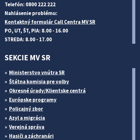
Telefón: 0800 222 222
Nahlásenie problému:
Kontaktný formulár Call Centra MV SR
PO, UT, ŠT, PIA: 8.00 - 16.00
STREDA: 8.00 - 17.00
SEKCIE MV SR
Ministerstvo vnútra SR
Štátna komisia pre volby
Okresné úrady/Klientske centrá
Európske programy
Policajný zbor
Azyl a migrácia
Verejná správa
Hasiči a záchranári