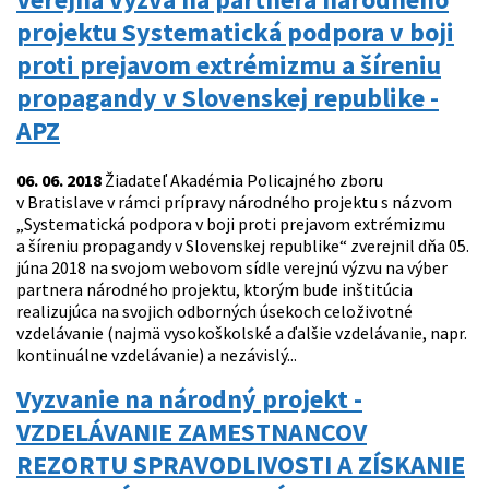
projektu Systematická podpora v boji
proti prejavom extrémizmu a šíreniu
propagandy v Slovenskej republike -
APZ
06. 06. 2018
Žiadateľ Akadémia Policajného zboru
v Bratislave v rámci prípravy národného projektu s názvom
„Systematická podpora v boji proti prejavom extrémizmu
a šíreniu propagandy v Slovenskej republike“ zverejnil dňa 05.
júna 2018 na svojom webovom sídle verejnú výzvu na výber
partnera národného projektu, ktorým bude inštitúcia
realizujúca na svojich odborných úsekoch celoživotné
vzdelávanie (najmä vysokoškolské a ďalšie vzdelávanie, napr.
kontinuálne vzdelávanie) a nezávislý...
Vyzvanie na národný projekt -
VZDELÁVANIE ZAMESTNANCOV
REZORTU SPRAVODLIVOSTI A ZÍSKANIE