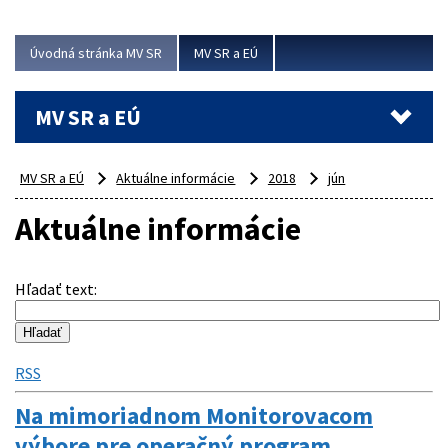
ubytovacie izby. Zrekonštruované...
Úvodná stránka MV SR
MV SR a EÚ
Viac
MV SR a EÚ
MV SR a EÚ
Aktuálne informácie
2018
jún
Aktuálne informácie
Hľadať text
:
RSS
Na mimoriadnom Monitorovacom
výbore pre operačný program