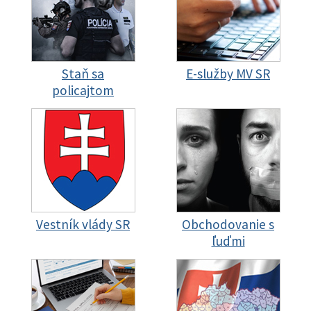
Staň sa
E-služby MV SR
policajtom
Vestník vlády SR
Obchodovanie s
ľuďmi