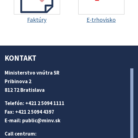
Faktúry
E-trhovisko
KONTAKT
Ministerstvo vnútra SR
Pribinova 2
812 72 Bratislava
Telefón: +421 2 5094 1111
Fax: +421 2 5094 4397
E-mail:
public@minv
.sk
Call centrum: