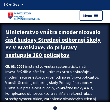
Preskocit na hlavný obsah
arrow_drop_down
SK
e-Gov
menu
Menu
Ministerstvo vnútra zmodernizovalo
časť budovy Strednej odbornej školy
PZ v Bratislave, do prípravy
nastupuje 180 policajtov
05. 03. 2026
inisterstvo vnútra systematicky rieši
investičný dlh v infraštruktúre rezortu a pokračuje v
modernizácii priestorov určených na prípravu policajtov.
V areáli Strednej odbornej školy Policajného zboru v
Bratislave prešla časť budovy, konkrétne bloky A a B,
komplexnou obnovou, ktorá zahŕňala rekonštrukciu
strechy, výmenu okien, zateplenie obvodových stien aj
modernizáciu inžinierskych sietí. Modernizácia sa dotkla
aj interiéru, kde vznikli nové učebne a moderné