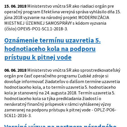
15. 06. 2018
Ministerstvo vnútra SR ako riadiaci orgán pre
operačný program Efektívna verejná správa vyhlásilo dňa 15.
júna 2018 vyzvanie na národný projekt MODERNIZÁCIA
MIESTNEJ ÚZEMNEJ SAMOSPRÁVY s kódom vyzvania
(číslo) OPEVS-PO1-SC1.1-2018-3.
Oznámenie termínu uzavretia 5.
hodnotiaceho kola na podporu
prístupu k pitnej vode
06. 06. 2018
Ministerstvo vnútra SR ako sprostredkovateľský
orgán pre časť operačného programu Ľudské zdroje si
dovoľuje informovať žiadateľov o ďalšom termíne uzavretia
hodnotiaceho kola, a to termín uzavretia 5. hodnotiaceho
kola je stanovený na 24. augusta 2018. Termín uzavretia 5.
hodnotiaceho kola sa týka predkladania žiadostí o
nenávratný finančný príspevok v rámci vyhlásenej výzvy
zameranej na podporu prístupu k pitnej vode - OPLZ-PO6-
SC611-2016-3.
Verejná výzva na partnera národného