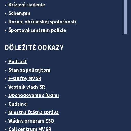
Krízové riadenie
Schengen
Rozvoj občianskej spoločnosti
Športové centrum polície
DÔLEŽITÉ ODKAZY
Podcast
Stan sa policajtom
E-služby MV SR
Vestník vlády SR
Obchodovanie s ľuďmi
Cudzinci
Miestna štátna správa
Vládny program ESO
Call centrum MV SR