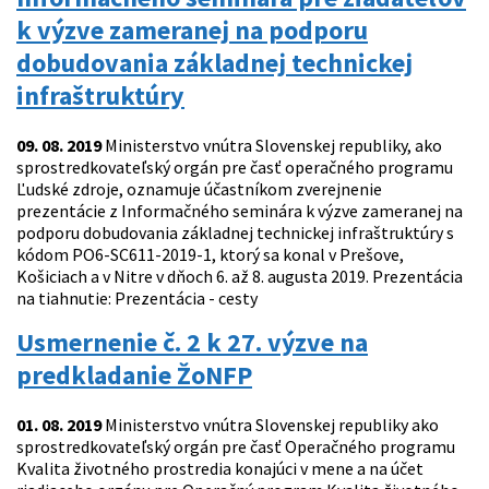
k výzve zameranej na podporu
dobudovania základnej technickej
infraštruktúry
09. 08. 2019
Ministerstvo vnútra Slovenskej republiky, ako
sprostredkovateľský orgán pre časť operačného programu
Ľudské zdroje, oznamuje účastníkom zverejnenie
prezentácie z Informačného seminára k výzve zameranej na
podporu dobudovania základnej technickej infraštruktúry s
kódom PO6-SC611-2019-1, ktorý sa konal v Prešove,
Košiciach a v Nitre v dňoch 6. až 8. augusta 2019. Prezentácia
na tiahnutie: Prezentácia - cesty
Usmernenie č. 2 k 27. výzve na
predkladanie ŽoNFP
01. 08. 2019
Ministerstvo vnútra Slovenskej republiky ako
sprostredkovateľský orgán pre časť Operačného programu
Kvalita životného prostredia konajúci v mene a na účet