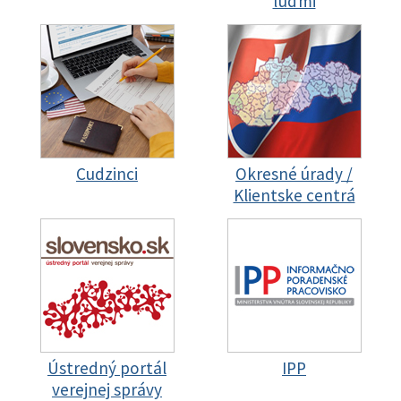
ľuďmi
Cudzinci
Okresné úrady /
Klientske centrá
Ústredný portál
IPP
verejnej správy