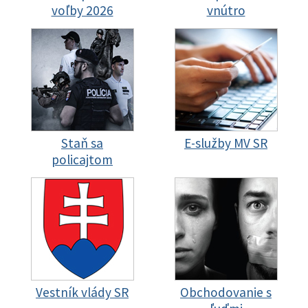
voľby 2026
vnútro
Staň sa
E-služby MV SR
policajtom
Vestník vlády SR
Obchodovanie s