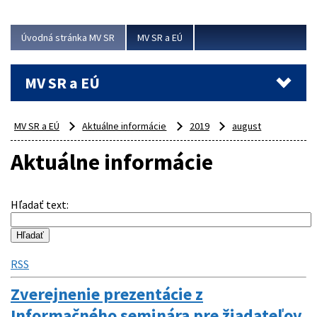
ubytovacie izby. Zrekonštruované...
Úvodná stránka MV SR
MV SR a EÚ
Viac
MV SR a EÚ
MV SR a EÚ
Aktuálne informácie
2019
august
Aktuálne informácie
Hľadať text
:
RSS
Zverejnenie prezentácie z
Informačného seminára pre žiadateľov