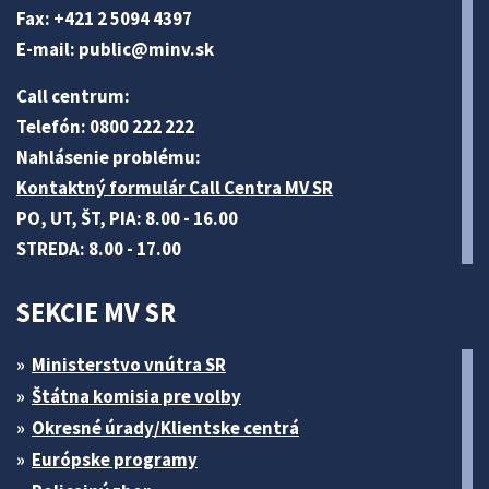
Fax: +421 2 5094 4397
E-mail:
public@minv
.sk
Call centrum:
Telefón: 0800 222 222
Nahlásenie problému:
Kontaktný formulár Call Centra MV SR
PO, UT, ŠT, PIA: 8.00 - 16.00
STREDA: 8.00 - 17.00
SEKCIE MV SR
Ministerstvo vnútra SR
Štátna komisia pre volby
Okresné úrady/Klientske centrá
Európske programy