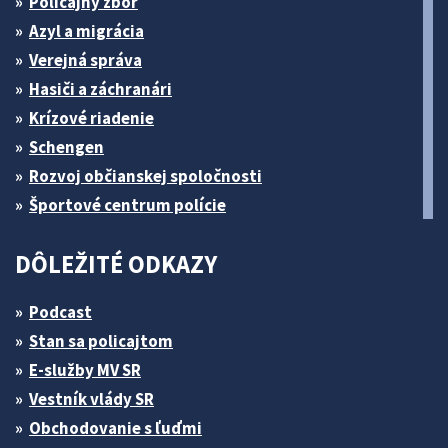
Policajný zbor
Azyl a migrácia
Verejná správa
Hasiči a záchranári
Krízové riadenie
Schengen
Rozvoj občianskej spoločnosti
Športové centrum polície
DÔLEŽITÉ ODKAZY
Podcast
Stan sa policajtom
E-služby MV SR
Vestník vlády SR
Obchodovanie s ľuďmi