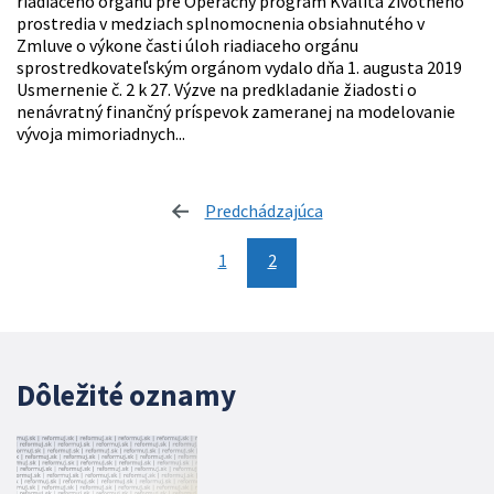
riadiaceho orgánu pre Operačný program Kvalita životného
prostredia v medziach splnomocnenia obsiahnutého v
Zmluve o výkone časti úloh riadiaceho orgánu
sprostredkovateľským orgánom vydalo dňa 1. augusta 2019
Usmernenie č. 2 k 27. Výzve na predkladanie žiadosti o
nenávratný finančný príspevok zameranej na modelovanie
vývoja mimoriadnych...
Predchádzajúca
stránka
1
2
Dôležité oznamy