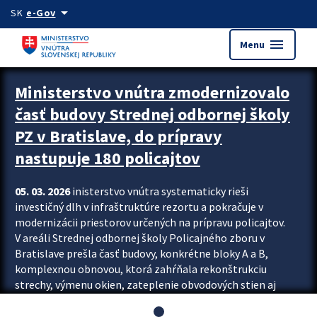
Preskocit na hlavný obsah
arrow_drop_down
SK
e-Gov
menu
Menu
Ministerstvo vnútra zmodernizovalo
časť budovy Strednej odbornej školy
PZ v Bratislave, do prípravy
nastupuje 180 policajtov
05. 03. 2026
inisterstvo vnútra systematicky rieši
investičný dlh v infraštruktúre rezortu a pokračuje v
modernizácii priestorov určených na prípravu policajtov.
V areáli Strednej odbornej školy Policajného zboru v
Bratislave prešla časť budovy, konkrétne bloky A a B,
komplexnou obnovou, ktorá zahŕňala rekonštrukciu
strechy, výmenu okien, zateplenie obvodových stien aj
modernizáciu inžinierskych sietí. Modernizácia sa dotkla
aj interiéru, kde vznikli nové učebne a moderné