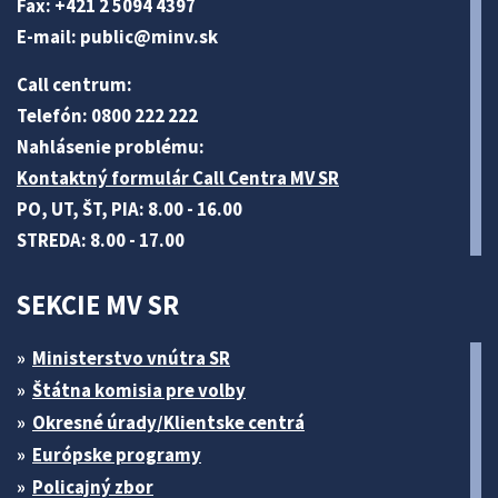
Fax: +421 2 5094 4397
E-mail:
public@minv
.sk
Call centrum:
Telefón: 0800 222 222
Nahlásenie problému:
Kontaktný formulár Call Centra MV SR
PO, UT, ŠT, PIA: 8.00 - 16.00
STREDA: 8.00 - 17.00
SEKCIE MV SR
Ministerstvo vnútra SR
Štátna komisia pre volby
Okresné úrady/Klientske centrá
Európske programy
Policajný zbor