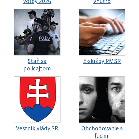
voľby 2026
vnútro
Staň sa
E-služby MV SR
policajtom
Vestník vlády SR
Obchodovanie s
ľuďmi