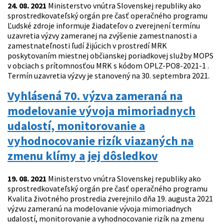
24. 08. 2021
Ministerstvo vnútra Slovenskej republiky ako
sprostredkovateľský orgán pre časť operačného programu
Ľudské zdroje informuje žiadateľov o zverejnení termínu
uzavretia výzvy zameranej na zvýšenie zamestnanosti a
zamestnateľnosti ľudí žijúcich v prostredí MRK
poskytovaním miestnej občianskej poriadkovej služby MOPS
v obciach s prítomnosťou MRK s kódom OPLZ-PO8-2021-1 .
Termín uzavretia výzvy je stanovený na 30. septembra 2021.
Vyhlásená 70. výzva zameraná na
modelovanie vývoja mimoriadnych
udalostí, monitorovanie a
vyhodnocovanie rizík viazaných na
zmenu klímy a jej dôsledkov
19. 08. 2021
Ministerstvo vnútra Slovenskej republiky ako
sprostredkovateľský orgán pre časť operačného programu
Kvalita životného prostredia zverejnilo dňa 19. augusta 2021
výzvu zameranú na modelovanie vývoja mimoriadnych
udalostí, monitorovanie a vyhodnocovanie rizík na zmenu