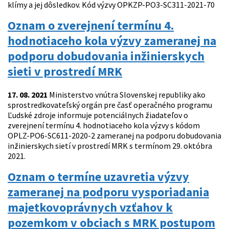
klímy a jej dôsledkov. Kód výzvy OPKZP-PO3-SC311-2021-70
Oznam o zverejnení termínu 4.
hodnotiaceho kola výzvy zameranej na
podporu dobudovania inžinierskych
sieti v prostredí MRK
17. 08. 2021
Ministerstvo vnútra Slovenskej republiky ako
sprostredkovateľský orgán pre časť operačného programu
Ľudské zdroje informuje potenciálnych žiadateľov o
zverejnení termínu 4. hodnotiaceho kola výzvy s kódom
OPLZ-PO6-SC611-2020-2 zameranej na podporu dobudovania
inžinierskych sietí v prostredí MRK s termínom 29. októbra
2021.
Oznam o termíne uzavretia výzvy
zameranej na podporu vysporiadania
majetkovoprávnych vzťahov k
pozemkom v obciach s MRK postupom