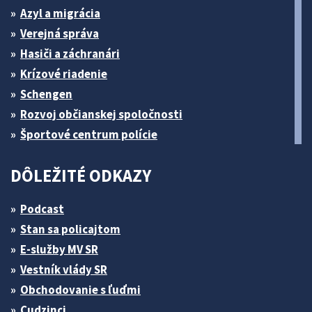
Azyl a migrácia
Verejná správa
Hasiči a záchranári
Krízové riadenie
Schengen
Rozvoj občianskej spoločnosti
Športové centrum polície
DÔLEŽITÉ ODKAZY
Podcast
Stan sa policajtom
E-služby MV SR
Vestník vlády SR
Obchodovanie s ľuďmi
Cudzinci