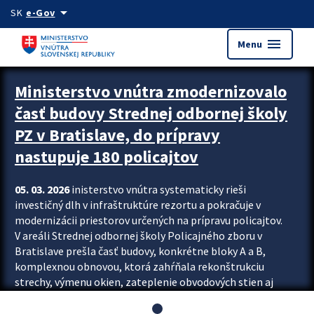
Preskocit na hlavný obsah
arrow_drop_down
SK
e-Gov
menu
Menu
Ministerstvo vnútra zmodernizovalo
časť budovy Strednej odbornej školy
PZ v Bratislave, do prípravy
nastupuje 180 policajtov
05. 03. 2026
inisterstvo vnútra systematicky rieši
investičný dlh v infraštruktúre rezortu a pokračuje v
modernizácii priestorov určených na prípravu policajtov.
V areáli Strednej odbornej školy Policajného zboru v
Bratislave prešla časť budovy, konkrétne bloky A a B,
komplexnou obnovou, ktorá zahŕňala rekonštrukciu
strechy, výmenu okien, zateplenie obvodových stien aj
modernizáciu inžinierskych sietí. Modernizácia sa dotkla
aj interiéru, kde vznikli nové učebne a moderné