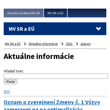
ubytovacie izby. Zrekonštruované...
Úvodná stránka MV SR
MV SR a EÚ
Viac
MV SR a EÚ
MV SR a EÚ
Aktuálne informácie
2021
august
Aktuálne informácie
Hľadať text
:
RSS
Oznam o zverejnení Zmeny č. 1 Výzvy
zameranej na na optimalizáciu