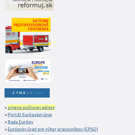
zmena poštovej adresy
Portál Európskej únie
Rada Európy
Európsky úrad pre výber pracovníkov (EPSO)