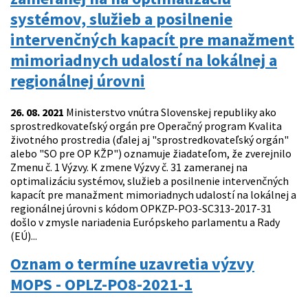
systémov, služieb a posilnenie
intervenčných kapacít pre manažment
mimoriadnych udalostí na lokálnej a
regionálnej úrovni
26. 08. 2021
Ministerstvo vnútra Slovenskej republiky ako
sprostredkovateľský orgán pre Operačný program Kvalita
životného prostredia (ďalej aj "sprostredkovateľský orgán"
alebo "SO pre OP KŽP") oznamuje žiadateľom, že zverejnilo
Zmenu č. 1 Výzvy. K zmene Výzvy č. 31 zameranej na
optimalizáciu systémov, služieb a posilnenie intervenčných
kapacít pre manažment mimoriadnych udalostí na lokálnej a
regionálnej úrovni s kódom OPKZP-PO3-SC313-2017-31
došlo v zmysle nariadenia Európskeho parlamentu a Rady
(EÚ)...
Oznam o termíne uzavretia výzvy
MOPS - OPLZ-PO8-2021-1