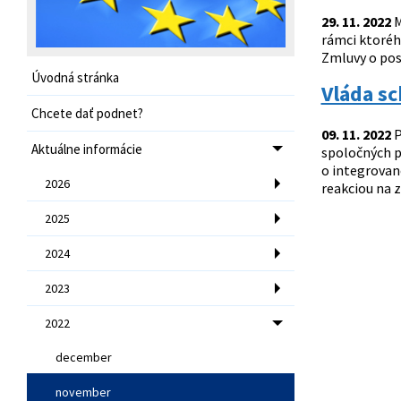
29. 11. 2022
M
rámci ktoréh
Zmluvy o pos
Úvodná stránka
Vláda s
Chcete dať podnet?
09. 11. 2022
P
Aktuálne informácie
spoločných p
o integrovan
2026
reakciou na z
2025
2024
2023
2022
december
november