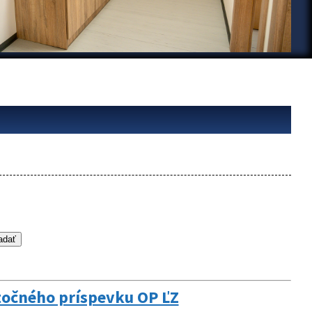
točného príspevku OP ĽZ