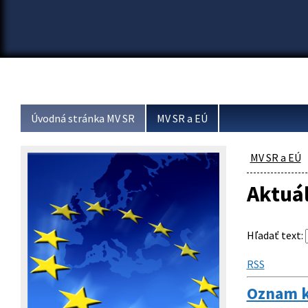
Úvodná stránka MV SR
MV SR a EÚ
MV SR a EÚ
Aktuá
Hľadať text
:
RSS
Oznam k