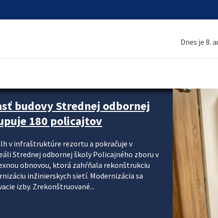
Dnes je 8. 
asť budovy Strednej odbornej
upuje 180 policajtov
lh v infraštruktúre rezortu a pokračuje v
reáli Strednej odbornej školy Policajného zboru v
lexnou obnovou, ktorá zahŕňala rekonštrukciu
izáciu inžinierskych sietí. Modernizácia sa
acie izby. Zrekonštruované...