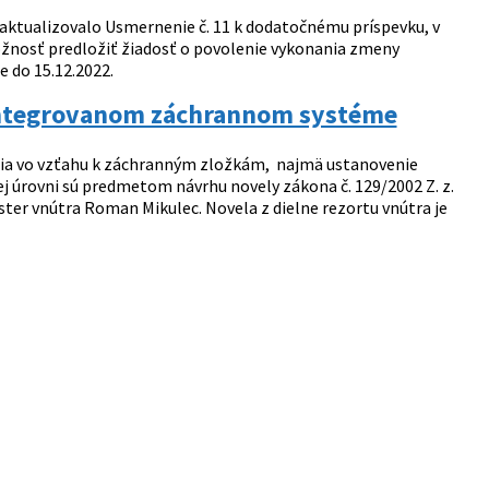
aktualizovalo Usmernenie č. 11 k dodatočnému príspevku, v
ožnosť predložiť žiadosť o povolenie vykonania zmeny
e do 15.12.2022.
 integrovanom záchrannom systéme
enia vo vzťahu k záchranným zložkám, najmä ustanovenie
j úrovni sú predmetom návrhu novely zákona č. 129/2002 Z. z.
er vnútra Roman Mikulec. Novela z dielne rezortu vnútra je