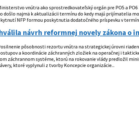
inisterstvo vnútra ako sprostredkovateľský orgán pre PO5 a PO6 
o došlo najmä k aktualizácii termínu do kedy majú prijímatelia m
kytnutí NFP formou poskytnutia dodatočného príspevku v termín
chválila návrh reformnej novely zákona o
osilnenie pôsobnosti rezortu vnútra na strategickej úrovni riad
ostupov a koordinácie záchranných zložiek na operačnej i takticke
om záchrannom systéme, ktorú na rokovanie vlády predložil minist
ávery, ktoré vyplynuli z tvorby Koncepcie organizácie...