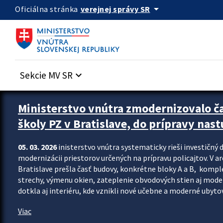
Preskocit na hlavný obsah
arrow_drop_down
verejnej správy SR
Oficiálna stránka
Sekcie MV SR
keyboard_arrow_down
Ministerstvo vnútra zmodernizovalo č
školy PZ v Bratislave, do prípravy nast
05. 03. 2026
inisterstvo vnútra systematicky rieši investičný d
modernizácii priestorov určených na prípravu policajtov. V a
Bratislave prešla časť budovy, konkrétne bloky A a B, komp
strechy, výmenu okien, zateplenie obvodových stien aj modern
dotkla aj interiéru, kde vznikli nové učebne a moderné ubytov
Viac