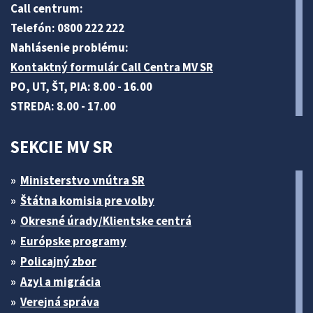
Call centrum:
Telefón: 0800 222 222
Nahlásenie problému:
Kontaktný formulár Call Centra MV SR
PO, UT, ŠT, PIA: 8.00 - 16.00
STREDA: 8.00 - 17.00
SEKCIE MV SR
Ministerstvo vnútra SR
Štátna komisia pre volby
Okresné úrady/Klientske centrá
Európske programy
Policajný zbor
Azyl a migrácia
Verejná správa