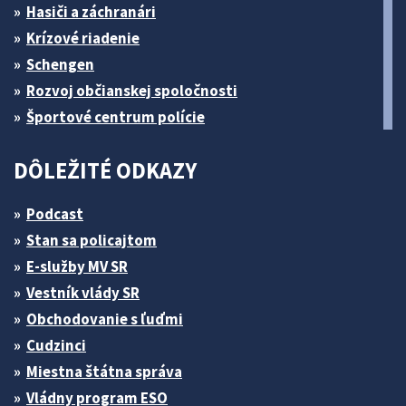
Hasiči a záchranári
Krízové riadenie
Schengen
Rozvoj občianskej spoločnosti
Športové centrum polície
DÔLEŽITÉ ODKAZY
Podcast
Stan sa policajtom
E-služby MV SR
Vestník vlády SR
Obchodovanie s ľuďmi
Cudzinci
Miestna štátna správa
Vládny program ESO