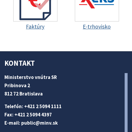
Faktúry
E-trhovisko
KONTAKT
Ministerstvo vnútra SR
Pribinova 2
812 72 Bratislava
Telefón: +421 2 5094 1111
Fax: +421 2 5094 4397
E-mail:
public@minv
.sk