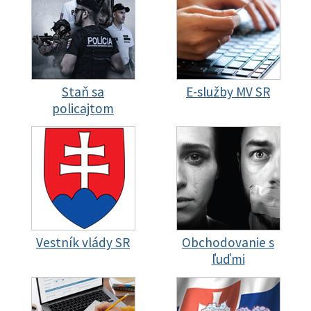
Staň sa
E-služby MV SR
policajtom
Vestník vlády SR
Obchodovanie s
ľuďmi