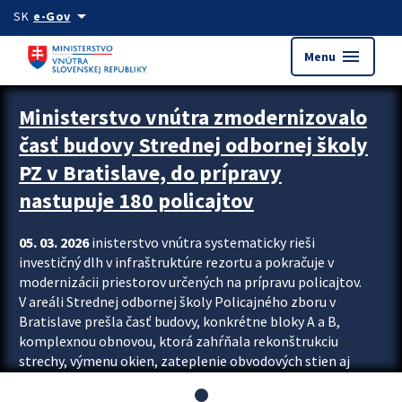
Preskocit na hlavný obsah
arrow_drop_down
SK
e-Gov
menu
Menu
Ministerstvo vnútra zmodernizovalo
časť budovy Strednej odbornej školy
PZ v Bratislave, do prípravy
nastupuje 180 policajtov
05. 03. 2026
inisterstvo vnútra systematicky rieši
investičný dlh v infraštruktúre rezortu a pokračuje v
modernizácii priestorov určených na prípravu policajtov.
V areáli Strednej odbornej školy Policajného zboru v
Bratislave prešla časť budovy, konkrétne bloky A a B,
komplexnou obnovou, ktorá zahŕňala rekonštrukciu
strechy, výmenu okien, zateplenie obvodových stien aj
modernizáciu inžinierskych sietí. Modernizácia sa dotkla
aj interiéru, kde vznikli nové učebne a moderné