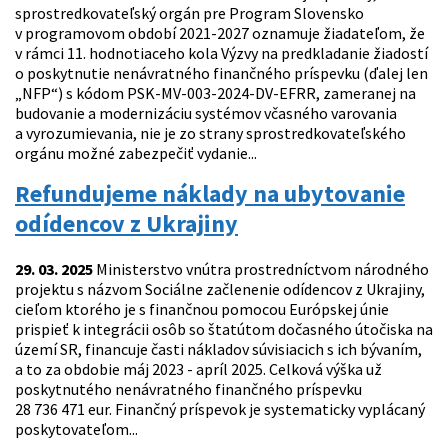
sprostredkovateľský orgán pre Program Slovensko
v programovom období 2021-2027 oznamuje žiadateľom, že
v rámci 11. hodnotiaceho kola Výzvy na predkladanie žiadostí
o poskytnutie nenávratného finančného príspevku (ďalej len
„NFP“) s kódom PSK-MV-003-2024-DV-EFRR, zameranej na
budovanie a modernizáciu systémov včasného varovania
a vyrozumievania, nie je zo strany sprostredkovateľského
orgánu možné zabezpečiť vydanie...
Refundujeme náklady na ubytovanie
odídencov z Ukrajiny
29. 03. 2025
Ministerstvo vnútra prostredníctvom národného
projektu s názvom Sociálne začlenenie odídencov z Ukrajiny,
cieľom ktorého je s finančnou pomocou Európskej únie
prispieť k integrácii osôb so štatútom dočasného útočiska na
území SR, financuje časti nákladov súvisiacich s ich bývaním,
a to za obdobie máj 2023 - apríl 2025. Celková výška už
poskytnutého nenávratného finančného príspevku
28 736 471 eur. Finančný príspevok je systematicky vyplácaný
poskytovateľom...