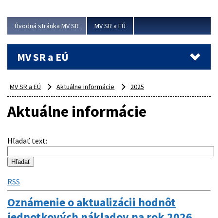
ubytovacie izby. Zrekonštruované...
Úvodná stránka MV SR
MV SR a EÚ
Viac
MV SR a EÚ
MV SR a EÚ
Aktuálne informácie
2025
Aktuálne informácie
Hľadať text
:
RSS
Oznámenie o aktualizácii hodnôt
jednotkových nákladov na rok 2026