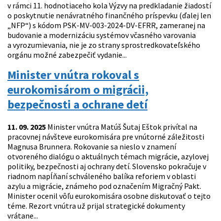
v rámci 11. hodnotiaceho kola Výzvy na predkladanie žiadostí
o poskytnutie nenávratného finančného príspevku (ďalej len
„NFP“) s kódom PSK-MV-003-2024-DV-EFRR, zameranej na
budovanie a modernizáciu systémov včasného varovania
a vyrozumievania, nie je zo strany sprostredkovateľského
orgánu možné zabezpečiť vydanie...
Minister vnútra rokoval s
eurokomisárom o migrácii,
bezpečnosti a ochrane detí
11. 09. 2025
Minister vnútra Matúš Šutaj Eštok privítal na
pracovnej návšteve eurokomisára pre vnútorné záležitosti
Magnusa Brunnera. Rokovanie sa nieslo v znamení
otvoreného dialógu o aktuálnych témach migrácie, azylovej
politiky, bezpečnosti aj ochrany detí. Slovensko pokračuje v
riadnom napĺňaní schváleného balíka reforiem v oblasti
azylu a migrácie, známeho pod označením Migračný Pakt.
Minister ocenil vôľu eurokomisára osobne diskutovať o tejto
téme. Rezort vnútra už prijal strategické dokumenty
vrátane...