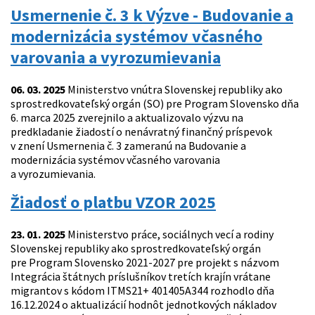
Usmernenie č. 3 k Výzve - Budovanie a
modernizácia systémov včasného
varovania a vyrozumievania
06. 03. 2025
Ministerstvo vnútra Slovenskej republiky ako
sprostredkovateľský orgán (SO) pre Program Slovensko dňa
6. marca 2025 zverejnilo a aktualizovalo výzvu na
predkladanie žiadostí o nenávratný finančný príspevok
v znení Usmernenia č. 3 zameranú na Budovanie a
modernizácia systémov včasného varovania
a vyrozumievania.
Žiadosť o platbu VZOR 2025
23. 01. 2025
Ministerstvo práce, sociálnych vecí a rodiny
Slovenskej republiky ako sprostredkovateľský orgán
pre Program Slovensko 2021-2027 pre projekt s názvom
Integrácia štátnych príslušníkov tretích krajín vrátane
migrantov s kódom ITMS21+ 401405A344 rozhodlo dňa
16.12.2024 o aktualizácií hodnôt jednotkových nákladov