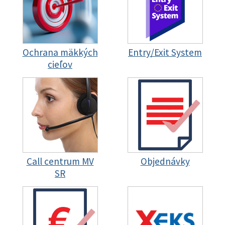
Ochrana mäkkých
Entry/Exit System
cieľov
Call centrum MV
Objednávky
SR