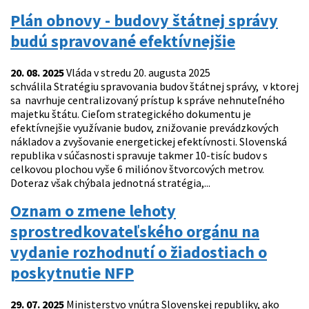
Plán obnovy - budovy štátnej správy
budú spravované efektívnejšie
20. 08. 2025
Vláda v stredu 20. augusta 2025
schválila Stratégiu spravovania budov štátnej správy, v ktorej
sa navrhuje centralizovaný prístup k správe nehnuteľného
majetku štátu. Cieľom strategického dokumentu je
efektívnejšie využívanie budov, znižovanie prevádzkových
nákladov a zvyšovanie energetickej efektívnosti. Slovenská
republika v súčasnosti spravuje takmer 10-tisíc budov s
celkovou plochou vyše 6 miliónov štvorcových metrov.
Doteraz však chýbala jednotná stratégia,...
Oznam o zmene lehoty
sprostredkovateľského orgánu na
vydanie rozhodnutí o žiadostiach o
poskytnutie NFP
29. 07. 2025
Ministerstvo vnútra Slovenskej republiky, ako