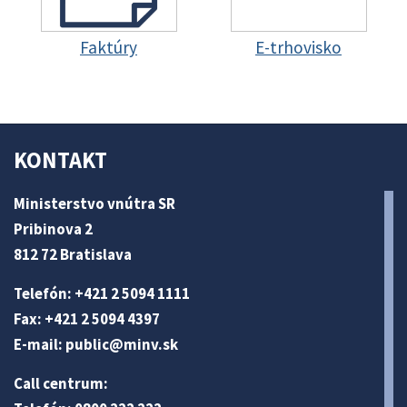
Faktúry
E-trhovisko
KONTAKT
Ministerstvo vnútra SR
Pribinova 2
812 72 Bratislava
Telefón: +421 2 5094 1111
Fax: +421 2 5094 4397
E-mail:
public@minv
.sk
Call centrum: