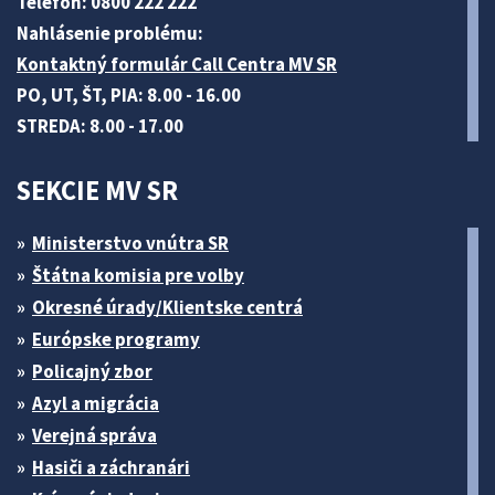
Telefón: 0800 222 222
Nahlásenie problému:
Kontaktný formulár Call Centra MV SR
PO, UT, ŠT, PIA: 8.00 - 16.00
STREDA: 8.00 - 17.00
SEKCIE MV SR
Ministerstvo vnútra SR
Štátna komisia pre volby
Okresné úrady/Klientske centrá
Európske programy
Policajný zbor
Azyl a migrácia
Verejná správa
Hasiči a záchranári