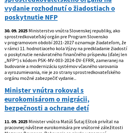
vydanie rozhodnutí o žiadostiach o
poskytnutie NFP
30. 09. 2025
Ministerstvo vnútra Slovenskej republiky, ako
sprostredkovateľský orgán pre Program Slovensko
v programovom období 2021-2027 oznamuje žiadateľom, že
v rámci 11. hodnotiaceho kola Výzvy na predkladanie žiadostí
o poskytnutie nenávratného finančného príspevku (ďalej len
„NFP“) s kódom PSK-MV-003-2024-DV-EFRR, zameranej na
budovanie a modernizáciu systémov včasného varovania
a vyrozumievania, nie je zo strany sprostredkovateľského
orgánu možné zabezpečiť vydanie...
Minister vnútra rokoval s
eurokomisárom o migrácii,
bezpečnosti a ochrane detí
11. 09. 2025
Minister vnútra Matúš Šutaj Eštok privítal na
pracovnej návšteve eurokomisára pre vnútorné záležitosti