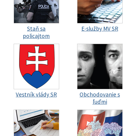
Staň sa
E-služby MV SR
policajtom
Vestník vlády SR
Obchodovanie s
ľuďmi