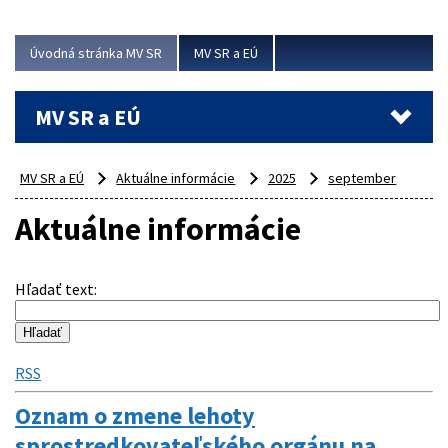
ubytovacie izby. Zrekonštruované...
Úvodná stránka MV SR
MV SR a EÚ
Viac
MV SR a EÚ
MV SR a EÚ
Aktuálne informácie
2025
september
Aktuálne informácie
Hľadať text
:
RSS
Oznam o zmene lehoty
sprostredkovateľského orgánu na