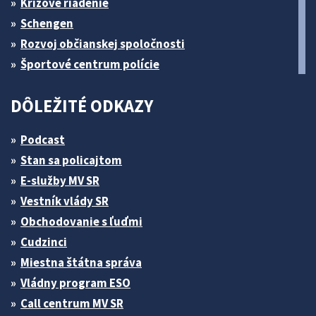
Krízové riadenie
Schengen
Rozvoj občianskej spoločnosti
Športové centrum polície
DÔLEŽITÉ ODKAZY
Podcast
Stan sa policajtom
E-služby MV SR
Vestník vlády SR
Obchodovanie s ľuďmi
Cudzinci
Miestna štátna správa
Vládny program ESO
Call centrum MV SR