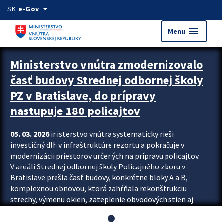
Preskocit na hlavný obsah
arrow_drop_down
SK
e-Gov
menu
Menu
Ministerstvo vnútra zmodernizovalo
časť budovy Strednej odbornej školy
PZ v Bratislave, do prípravy
nastupuje 180 policajtov
05. 03. 2026
inisterstvo vnútra systematicky rieši
investičný dlh v infraštruktúre rezortu a pokračuje v
modernizácii priestorov určených na prípravu policajtov.
V areáli Strednej odbornej školy Policajného zboru v
Bratislave prešla časť budovy, konkrétne bloky A a B,
komplexnou obnovou, ktorá zahŕňala rekonštrukciu
strechy, výmenu okien, zateplenie obvodových stien aj
modernizáciu inžinierskych sietí. Modernizácia sa dotkla
aj interiéru, kde vznikli nové učebne a moderné