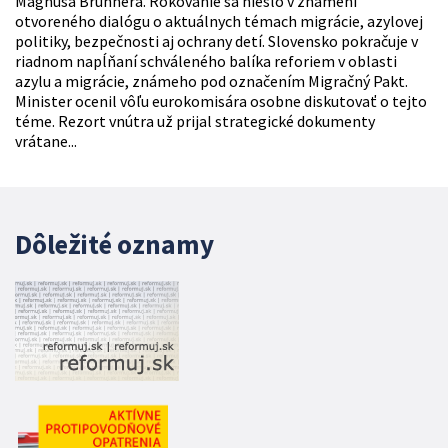
Magnusa Brunnera. Rokovanie sa nieslo v znamení
otvoreného dialógu o aktuálnych témach migrácie, azylovej
politiky, bezpečnosti aj ochrany detí. Slovensko pokračuje v
riadnom napĺňaní schváleného balíka reforiem v oblasti
azylu a migrácie, známeho pod označením Migračný Pakt.
Minister ocenil vôľu eurokomisára osobne diskutovať o tejto
téme. Rezort vnútra už prijal strategické dokumenty
vrátane...
Dôležité oznamy