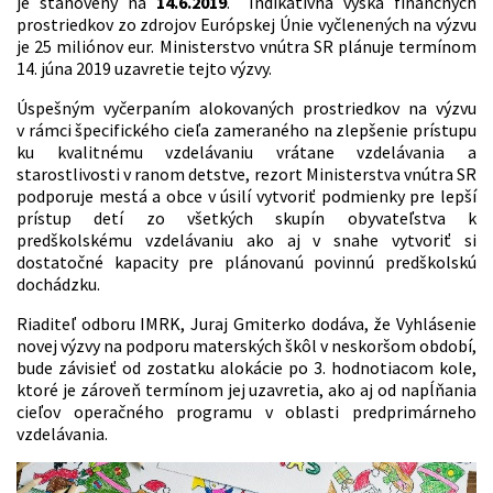
je stanovený na
14.6.2019
. Indikatívna výška finančných
prostriedkov zo zdrojov Európskej Únie vyčlenených na výzvu
je 25 miliónov eur. Ministerstvo vnútra SR plánuje termínom
14. júna 2019 uzavretie tejto výzvy.
Úspešným vyčerpaním alokovaných prostriedkov na výzvu
v rámci špecifického cieľa zameraného na zlepšenie prístupu
ku kvalitnému vzdelávaniu vrátane vzdelávania a
starostlivosti v ranom detstve, rezort Ministerstva vnútra SR
podporuje mestá a obce v úsilí vytvoriť podmienky pre lepší
prístup detí zo všetkých skupín obyvateľstva k
predškolskému vzdelávaniu ako aj v snahe vytvoriť si
dostatočné kapacity pre plánovanú povinnú predškolskú
dochádzku.
Riaditeľ odboru IMRK, Juraj Gmiterko dodáva, že Vyhlásenie
novej výzvy na podporu materských škôl v neskoršom období,
bude závisieť od zostatku alokácie po 3. hodnotiacom kole,
ktoré je zároveň termínom jej uzavretia, ako aj od napĺňania
cieľov operačného programu v oblasti predprimárneho
vzdelávania.