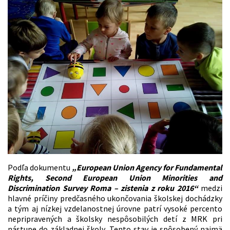
Podľa dokumentu
„European Union A
gency for Fundamental
Rights, Second European Union Minorities and
Discrimination Survey Roma – zistenia z roku 2016“
medzi
hlavné príčiny predčasného ukončovania školskej dochádzky
a tým aj nízkej vzdelanostnej úrovne patrí vysoké percento
nepripravených a školsky nespôsobilých detí z MRK pri
nástupe do základnej školy. Tento stav je spôsobený najmä