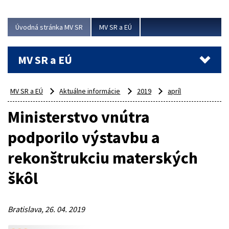
ubytovacie izby. Zrekonštruované...
Úvodná stránka MV SR
MV SR a EÚ
Viac
MV SR a EÚ
MV SR a EÚ
Aktuálne informácie
2019
apríl
Ministerstvo vnútra
podporilo výstavbu a
rekonštrukciu materských
škôl
Bratislava, 26. 04. 2019