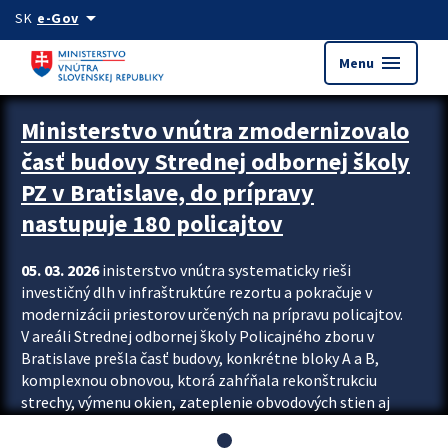
Preskocit na hlavný obsah
arrow_drop_down
SK
e-Gov
menu
Menu
Ministerstvo vnútra zmodernizovalo
časť budovy Strednej odbornej školy
PZ v Bratislave, do prípravy
nastupuje 180 policajtov
05. 03. 2026
inisterstvo vnútra systematicky rieši
investičný dlh v infraštruktúre rezortu a pokračuje v
modernizácii priestorov určených na prípravu policajtov.
V areáli Strednej odbornej školy Policajného zboru v
Bratislave prešla časť budovy, konkrétne bloky A a B,
komplexnou obnovou, ktorá zahŕňala rekonštrukciu
strechy, výmenu okien, zateplenie obvodových stien aj
modernizáciu inžinierskych sietí. Modernizácia sa dotkla
aj interiéru, kde vznikli nové učebne a moderné