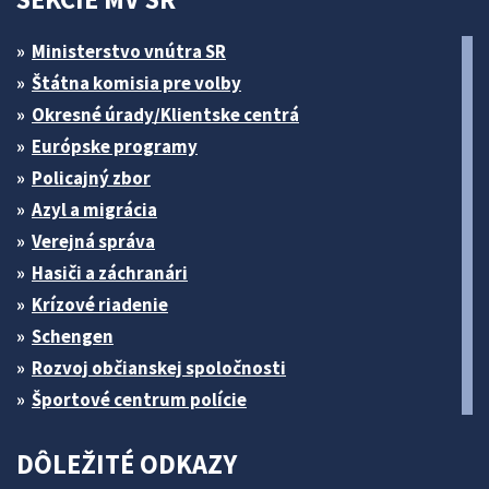
Ministerstvo vnútra SR
Štátna komisia pre volby
Okresné úrady/Klientske centrá
Európske programy
Policajný zbor
Azyl a migrácia
Verejná správa
Hasiči a záchranári
Krízové riadenie
Schengen
Rozvoj občianskej spoločnosti
Športové centrum polície
DÔLEŽITÉ ODKAZY