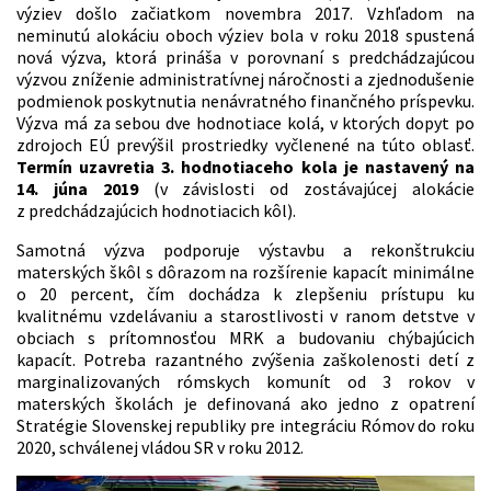
výziev došlo začiatkom novembra 2017. Vzhľadom na
neminutú alokáciu oboch výziev bola v roku 2018 spustená
nová výzva, ktorá prináša v porovnaní s predchádzajúcou
výzvou zníženie administratívnej náročnosti a zjednodušenie
podmienok poskytnutia nenávratného finančného príspevku.
Výzva má za sebou dve hodnotiace kolá, v ktorých dopyt po
zdrojoch EÚ prevýšil prostriedky vyčlenené na túto oblasť.
Termín uzavretia 3. hodnotiaceho kola je nastavený na
14. júna 2019
(v závislosti od zostávajúcej alokácie
z predchádzajúcich hodnotiacich kôl).
Samotná výzva podporuje výstavbu a rekonštrukciu
materských škôl s dôrazom na rozšírenie kapacít minimálne
o 20 percent, čím dochádza k zlepšeniu prístupu ku
kvalitnému vzdelávaniu a starostlivosti v ranom detstve v
obciach s prítomnosťou MRK a budovaniu chýbajúcich
kapacít. Potreba razantného zvýšenia zaškolenosti detí z
marginalizovaných rómskych komunít od 3 rokov v
materských školách je definovaná ako jedno z opatrení
Stratégie Slovenskej republiky pre integráciu Rómov do roku
2020, schválenej vládou SR v roku 2012.