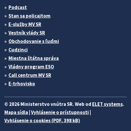
Podcast
Stan sa policajtom
E-služby MV SR
Vestník vlády SR
Obchodovanie s ľuďmi
Cudzinci
Miestna štátna správa
Vládny program ESO
Call centrum MV SR
E-trhovisko
© 2026 Ministerstvo vnútra SR. Web od
ELET systems
.
Mapa sídla
|
Vyhlásenie o prístupnosti
|
Vyhlásenie o cookies (PDF, 398 kB)