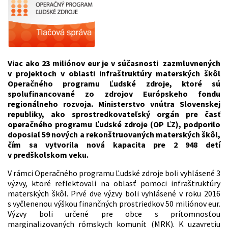
Viac ako 23 miliónov eur je v súčasnosti zazmluvnených
v projektoch v oblasti infraštruktúry materských škôl
Operačného programu Ľudské zdroje, ktoré sú
spolufinancované zo zdrojov Európskeho fondu
regionálneho rozvoja. Ministerstvo vnútra Slovenskej
republiky, ako sprostredkovateľský orgán pre časť
operačného programu Ľudské zdroje (OP ĽZ), podporilo
doposiaľ 59 nových a rekonštruovaných materských škôl,
čím sa vytvorila nová kapacita pre 2 948 detí
v predškolskom veku.
V rámci Operačného programu Ľudské zdroje boli vyhlásené 3
výzvy, ktoré reflektovali na oblasť pomoci infraštruktúry
materských škôl. Prvé dve výzvy boli vyhlásené v roku 2016
s vyčlenenou výškou finančných prostriedkov 50 miliónov eur.
Výzvy boli určené pre obce s prítomnosťou
marginalizovaných rómskych komunít (MRK). K uzavretiu