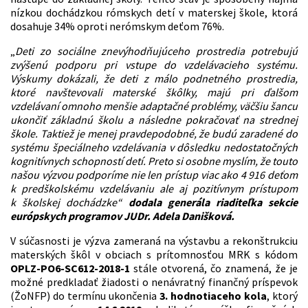
nízkou dochádzkou rómskych detí v materskej škole, ktorá
dosahuje 34% oproti nerómskym deťom 76%.
„
Deti zo sociálne znevýhodňujúceho prostredia potrebujú
zvýšenú podporu pri vstupe do vzdelávacieho systému.
Výskumy dokázali, že deti z málo podnetného prostredia,
ktoré navštevovali materské škôlky, majú pri ďalšom
vzdelávaní omnoho menšie adaptačné problémy, väčšiu šancu
ukončiť základnú školu a následne pokračovať na strednej
škole. Taktiež je menej pravdepodobné, že budú zaradené do
systému špeciálneho vzdelávania v dôsledku nedostatočných
kognitívnych schopností detí. Preto si osobne myslím, že touto
našou výzvou podporíme nie len prístup viac ako 4 916 deťom
k predškolskému vzdelávaniu ale aj pozitívnym prístupom
k školskej dochádzke“
dodala generála riaditeľka sekcie
európskych programov JUDr. Adela Danišková.
V súčasnosti je výzva zameraná na výstavbu a rekonštrukciu
materských škôl v obciach s prítomnosťou MRK s kódom
OPLZ-PO6-SC612-2018-1
stále otvorená, čo znamená, že je
možné predkladať žiadosti o nenávratný finančný príspevok
(ŽoNFP) do termínu ukončenia
3. hodnotiaceho kola
, ktorý