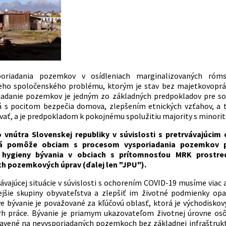
poriadania pozemkov v osídleniach marginalizovaných ró
ceho spoločenského problému, ktorým je stav bez majetkovopr
iadanie pozemkov je jedným zo základných predpokladov pre soc
á s pocitom bezpečia domova, zlepšením etnických vzťahov, a 
ať, a je predpokladom k pokojnému spolužitiu majority s minorit
o vnútra Slovenskej republiky v súvislosti s pretrvávajúcim
rá pomôže obciam s procesom vysporiadania pozemkov po
 hygieny bývania v obciach s prítomnosťou MRK prostr
h pozemkových úprav (ďalej len "JPU").
vávajúcej situácie v súvislosti s ochorením COVID-19 musíme viac 
ejšie skupiny obyvateľstva a zlepšiť im životné podmienky opa
ve bývanie je považované za kľúčovú oblasť, ktorá je východiskov
rh práce. Bývanie je priamym ukazovateľom životnej úrovne osô
avené na nevysporiadaných pozemkoch bez základnej infraštruktúr