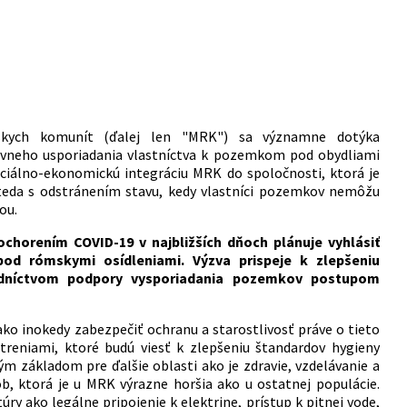
mskych komunít (ďalej len "MRK") sa významne dotýka
ávneho usporiadania vlastníctva k pozemkom pod obydliami
iálno-ekonomickú integráciu MRK do spoločnosti, ktorá je
teda s odstránením stavu, kedy vlastníci pozemkov nemôžu
ou.
 ochorením COVID-19 v najbližších dňoch plánuje vyhlásiť
d rómskymi osídleniami. Výzva prispeje k zlepšeniu
edníctvom podpory vysporiadania pozemkov postupom
ako inokedy zabezpečiť ochranu a starostlivosť práve o tieto
treniami, ktoré budú viesť k zlepšeniu štandardov hygieny
ým základom pre ďalšie oblasti ako je zdravie, vzdelávanie a
b, ktorá je u MRK výrazne horšia ako u ostatnej populácie.
y ako legálne pripojenie k elektrine, prístup k pitnej vode,