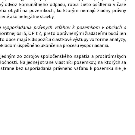
cký odvoz komunálneho odpadu, robia tieto osídlenia v čase
telia obydlí na pozemkoch, ku ktorým nemajú žiadny právny
nené ako nelegálne stavby.
 vysporiadania právnych vzťahov k pozemkom v obciach s
ioritnej osi 5, OP ĽZ, preto oprávnenými žiadateľmi budú len
to obce majú k dispozícii čiastkové výstupy vo forme analýzy,
dpokladom úspešného ukončenia procesu vysporiadania.
jedným zo zdrojov spoločenského napätia a protirómskych
ločnosti. Na jednej strane vlastníci pozemkov, na ktorých sa
 strane bez usporiadania právneho vzťahu k pozemku nie je