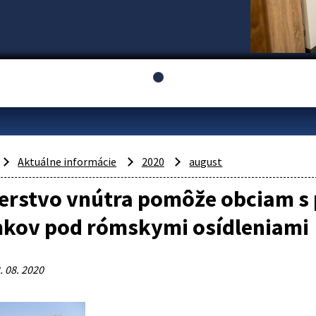
Aktuálne informácie
2020
august
terstvo vnútra pomôže obciam s
kov pod rómskymi osídleniami
. 08. 2020