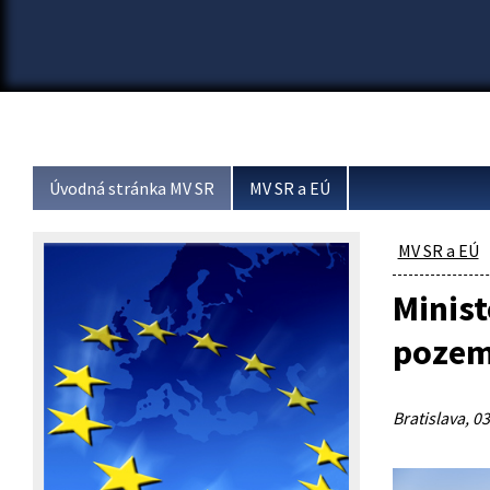
Úvodná stránka MV SR
MV SR a EÚ
MV SR a EÚ
Minis
pozem
Bratislava, 03