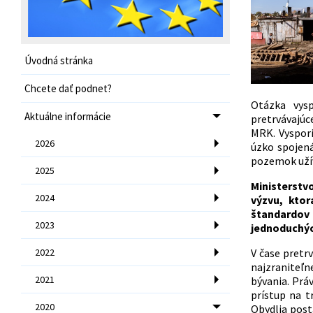
Úvodná stránka
Chcete dať podnet?
Otázka vys
Aktuálne informácie
pretrvávajú
MRK. Vyspor
2026
úzko spojen
pozemok užív
2025
Ministerstv
2024
výzvu, kto
štandardov
2023
jednoduchýc
2022
V čase pretr
najzraniteľn
2021
bývania. Prá
prístup na t
2020
Obydlia post