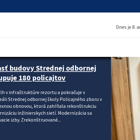
Dnes je 8. 
asť budovy Strednej odbornej
upuje 180 policajtov
lh v infraštruktúre rezortu a pokračuje v
reáli Strednej odbornej školy Policajného zboru v
lexnou obnovou, ktorá zahŕňala rekonštrukciu
izáciu inžinierskych sietí. Modernizácia sa
acie izby. Zrekonštruované...