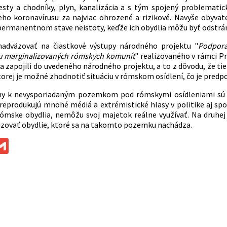
esty a chodníky, plyn, kanalizácia a s tým spojený problemati
eho koronavírusu za najviac ohrozené a rizikové. Navyše obyva
v permanentnom stave neistoty, keďže ich obydlia môžu byť odstrá
nadväzovať na čiastkové výstupy národného projektu "
Podpora
u marginalizovaných rómskych komunít
" realizovaného v rámci Pr
a zapojili do uvedeného národného projektu, a to z dôvodu, že tie
torej je možné zhodnotiť situáciu v rómskom osídlení, čo je pre
hy k nevysporiadaným pozemkom pod rómskymi osídleniami sú 
 reprodukujú mnohé médiá a extrémistické hlasy v politike aj spo
ómske obydlia, nemôžu svoj majetok reálne využívať. Na druhej
zovať obydlie, ktoré sa na takomto pozemku nachádza.
ok
ssenger
Gmail