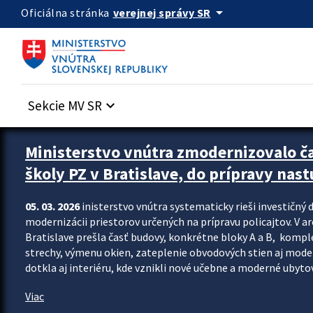
Preskocit na hlavný obsah
arrow_drop_down
verejnej správy SR
Oficiálna stránka
Sekcie MV SR
keyboard_arrow_down
Ministerstvo vnútra zmodernizovalo č
školy PZ v Bratislave, do prípravy nast
05. 03. 2026
inisterstvo vnútra systematicky rieši investičný d
modernizácii priestorov určených na prípravu policajtov. V a
Bratislave prešla časť budovy, konkrétne bloky A a B, komp
strechy, výmenu okien, zateplenie obvodových stien aj modern
dotkla aj interiéru, kde vznikli nové učebne a moderné ubytov
Viac