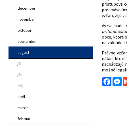
prístupové c
december
pretrvávajúc
vzťah, žijú 
november
Výzva bude 
október
prítomnosťo
obce, ktoré s
september
na základe k
august
Právne vzťa
nálad, ktoré
júl
nachádzajú r
možné legali
jún
Facebo
Me
máj
apríl
marec
február