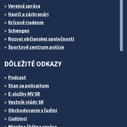
Verejná správa
Hasiči a záchranári
Krízové riadenie
Schengen
Rozvoj občianskej spoločnosti
Športové centrum polície
DÔLEŽITÉ ODKAZY
Podcast
Stan sa policajtom
E-služby MV SR
Vestník vlády SR
Obchodovanie s ľuďmi
Cudzinci
Miestna štátna správa