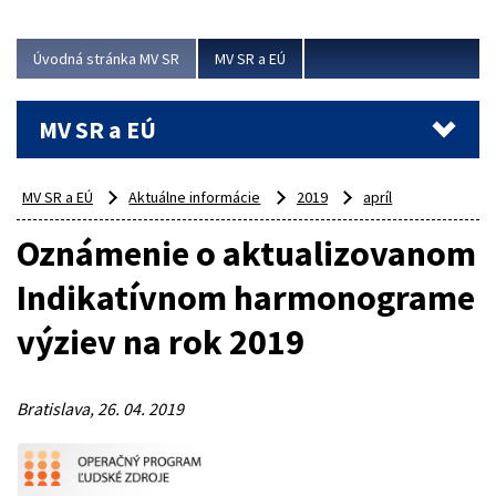
ubytovacie izby. Zrekonštruované...
Úvodná stránka MV SR
MV SR a EÚ
Viac
MV SR a EÚ
MV SR a EÚ
Aktuálne informácie
2019
apríl
Oznámenie o aktualizovanom
Indikatívnom harmonograme
výziev na rok 2019
Bratislava, 26. 04. 2019