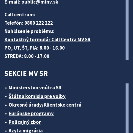
E-mail:
public@minv
.sk
Call centrum:
Telefón: 0800 222 222
Nahlásenie problému:
Kontaktný formulár Call Centra MV SR
PO, UT, ŠT, PIA: 8.00 - 16.00
STREDA: 8.00 - 17.00
SEKCIE MV SR
Ministerstvo vnútra SR
Štátna komisia pre volby
Okresné úrady/Klientske centrá
Európske programy
Policajný zbor
Azyl a migrácia