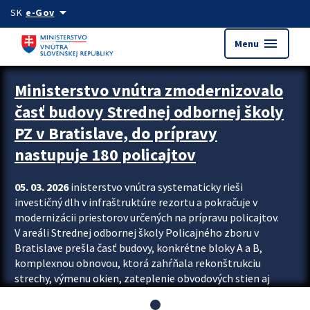
Preskocit na hlavný obsah
arrow_drop_down
SK
e-Gov
menu
Menu
Ministerstvo vnútra zmodernizovalo
časť budovy Strednej odbornej školy
PZ v Bratislave, do prípravy
nastupuje 180 policajtov
05. 03. 2026
inisterstvo vnútra systematicky rieši
investičný dlh v infraštruktúre rezortu a pokračuje v
modernizácii priestorov určených na prípravu policajtov.
V areáli Strednej odbornej školy Policajného zboru v
Bratislave prešla časť budovy, konkrétne bloky A a B,
komplexnou obnovou, ktorá zahŕňala rekonštrukciu
strechy, výmenu okien, zateplenie obvodových stien aj
modernizáciu inžinierskych sietí. Modernizácia sa dotkla
aj interiéru, kde vznikli nové učebne a moderné