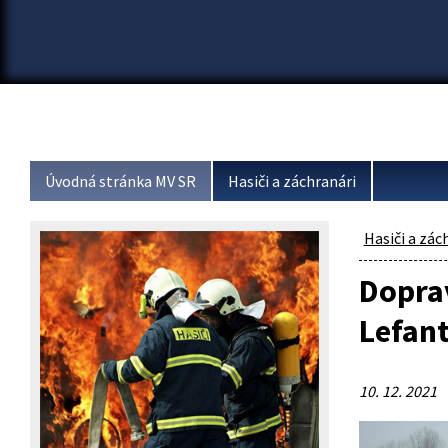
Úvodná stránka MV SR
Hasiči a záchranári
Hasiči a zác
Dopra
Lefan
10. 12. 2021