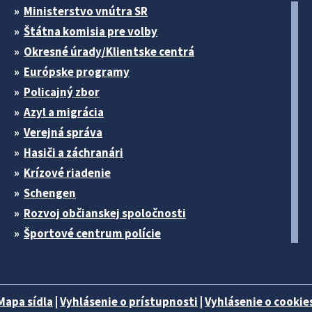
Ministerstvo vnútra SR
Štátna komisia pre volby
Okresné úrady/Klientske centrá
Európske programy
Policajný zbor
Azyl a migrácia
Verejná správa
Hasiči a záchranári
Krízové riadenie
Schengen
Rozvoj občianskej spoločnosti
Športové centrum polície
Mapa sídla
|
Vyhlásenie o prístupnosti
|
Vyhlásenie o cookies