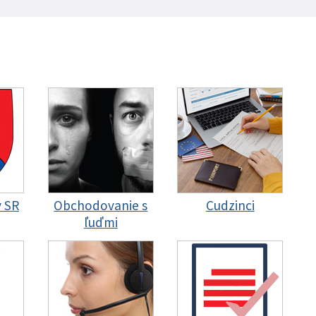
y SR
Obchodovanie s
Cudzinci
ľuďmi