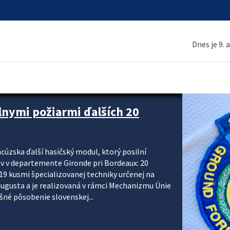
Dnes je 9. 
 a ako sa pripraviť
u vlnou horúčav obyvateľom odporúča preventívne
ohľadu civilnej ochrany, polície a hasičov majú za
ody. CIVILNÁ OCHRANA A KRÍZOVÉ RIADENIE Sekcia
krízového riadenia okresných úradov monitoruje
 následky týchto...