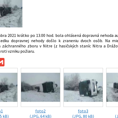
bra 2021 krátko po 13.00 hod. bola ohlásená dopravná nehoda a
sledku dopravnej nehody došlo k zraneniu dvoch osôb. Na miest
 záchranného zboru v Nitre (z hasičských staníc Nitra a Drážov
roti vzniku požiaru.
ok
ssenger
Gmail
o1
foto2
foto3
5 kB)
(JPG, 64 kB)
(JPG, 80 kB)
(