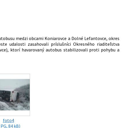
utobusu medzi obcami Koniarovce a Dolné Lefantovce, okres
e udalosti zasahovali príslušníci Okresného riaditeľstva
ce), ktorí havarovaný autobus stabilizovali proti pohybu a
foto4
JPG, 84 kB)