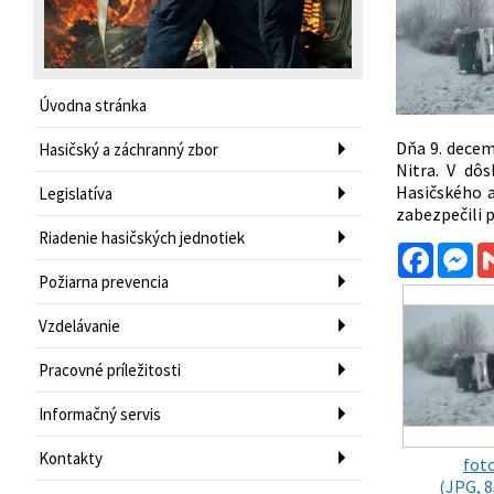
Úvodna stránka
Dňa 9. decem
Hasičský a záchranný zbor
Nitra. V dô
Hasičského a
Legislatíva
zabezpečili p
Riadenie hasičských jednotiek
Facebo
Me
Požiarna prevencia
Vzdelávanie
Pracovné príležitosti
Informačný servis
Kontakty
fot
(JPG, 8