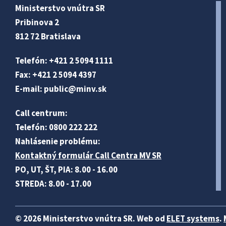
Ministerstvo vnútra SR
Pribinova 2
812 72 Bratislava
Telefón: +421 2 5094 1111
Fax: +421 2 5094 4397
E-mail:
public@minv
.sk
Call centrum:
Telefón: 0800 222 222
Nahlásenie problému:
Kontaktný formulár Call Centra MV SR
PO, UT, ŠT, PIA: 8.00 - 16.00
STREDA: 8.00 - 17.00
© 2026 Ministerstvo vnútra SR. Web od
ELET systems
.