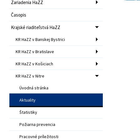
Zariadenia HaZZ
Časopis
Krajské riaditeľstvá HaZZ
KR HaZZ v Banskej Bystrici
KR HaZZ v Bratislave
KR HaZZ v Košiciach
KR HaZZ v Nitre
Úvodná stránka
Aktuality
Štatistiky
Požiarna prevencia
Pracovné príležitosti