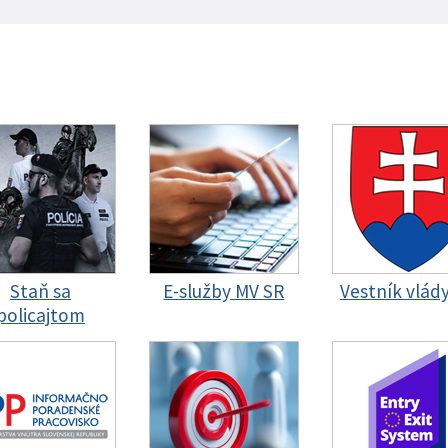
Staň sa
E-služby MV SR
Vestník vlád
policajtom