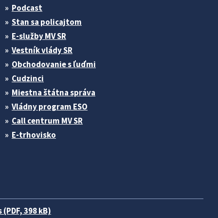
Podcast
Stan sa policajtom
E-služby MV SR
Vestník vlády SR
Obchodovanie s ľuďmi
Cudzinci
Miestna štátna správa
Vládny program ESO
Call centrum MV SR
E-trhovisko
 (PDF, 398 kB)