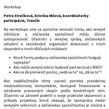
Workshop
Petra Strečková, Kristína Milová, koordinátorky
participácie, Trenčín
Na workshope sme sa spoločne venovali tomu, ako verejné
inštitúcie a občianska spoločnosť môžu účinne
spolupracovať. Účastníci z verejnej správy, občianskych
združení a neziskových organizácií diskutovali v troch
skupinách o troch kľúčových otázkach:
Ktoré formy podpory občianskej spoločnosti fungujú
najlepšie?
Ako môže verejný sektor budovať partnerstvá s MNO?
Ako sa dá premeniť postoj „nedá sa to“ na „dá sa to“?
Ako najdôležitejšie témy zazneli potreba pravidelnej
medzisektorovej komunikácie, dostupné financovanie a
vytváranie pracovných skupín podľa konkrétnych tém.
Účastníci sa zároveň podelili o svoje praktické skúsenosti a
príklady projektov, ktoré ukazujú, že spolupráca medzi
verejným sektorom a občianskou spoločnosťou je možná a