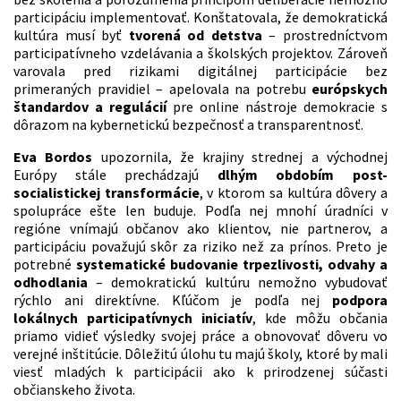
participáciu implementovať. Konštatovala, že demokratická
kultúra musí byť
tvorená od detstva
– prostredníctvom
participatívneho vzdelávania a školských projektov. Zároveň
varovala pred rizikami digitálnej participácie bez
primeraných pravidiel – apelovala na potrebu
európskych
štandardov a regulácií
pre online nástroje demokracie s
dôrazom na kybernetickú bezpečnosť a transparentnosť.
Eva Bordos
upozornila, že krajiny strednej a východnej
Európy stále prechádzajú
dlhým obdobím post-
socialistickej transformácie
, v ktorom sa kultúra dôvery a
spolupráce ešte len buduje. Podľa nej mnohí úradníci v
regióne vnímajú občanov ako klientov, nie partnerov, a
participáciu považujú skôr za riziko než za prínos. Preto je
potrebné
systematické budovanie trpezlivosti, odvahy a
odhodlania
– demokratickú kultúru nemožno vybudovať
rýchlo ani direktívne. Kľúčom je podľa nej
podpora
lokálnych participatívnych iniciatív
, kde môžu občania
priamo vidieť výsledky svojej práce a obnovovať dôveru vo
verejné inštitúcie. Dôležitú úlohu tu majú školy, ktoré by mali
viesť mladých k participácii ako k prirodzenej súčasti
občianskeho života.