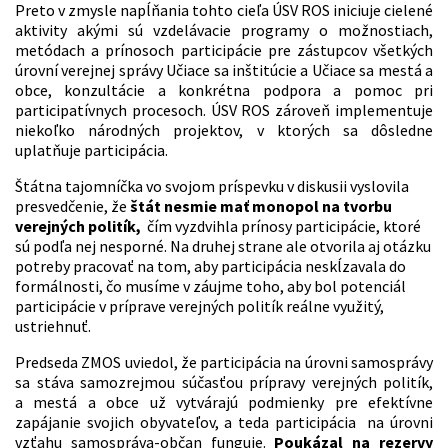
Preto v zmysle napĺňania tohto cieľa ÚSV ROS iniciuje cielené
aktivity akými sú vzdelávacie programy o možnostiach,
metódach a prínosoch participácie pre zástupcov všetkých
úrovní verejnej správy Učiace sa inštitúcie a Učiace sa mestá a
obce, konzultácie a konkrétna podpora a pomoc pri
participatívnych procesoch. ÚSV ROS zároveň implementuje
niekoľko národných projektov, v ktorých sa dôsledne
uplatňuje participácia.
Štátna tajomníčka vo svojom príspevku v diskusii vyslovila
presvedčenie, že
štát nesmie mať monopol na tvorbu
verejných politík,
čím vyzdvihla prínosy participácie, ktoré
sú podľa nej nesporné. Na druhej strane ale otvorila aj otázku
potreby pracovať na tom, aby participácia neskĺzavala do
formálnosti, čo musíme v záujme toho, aby bol potenciál
participácie v príprave verejných politík reálne využitý,
ustriehnuť.
Predseda ZMOS uviedol, že participácia na úrovni samosprávy
sa stáva samozrejmou súčasťou prípravy verejných politík,
a mestá a obce už vytvárajú podmienky pre efektívne
zapájanie svojich obyvateľov, a teda participácia na úrovni
vzťahu samospráva-občan funguje.
Poukázal na rezervy