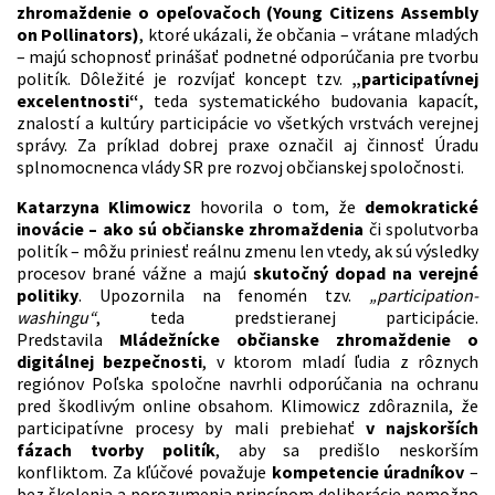
zhromaždenie o opeľovačoch (Young Citizens Assembly
on Pollinators)
, ktoré ukázali, že občania – vrátane mladých
– majú schopnosť prinášať podnetné odporúčania pre tvorbu
politík. Dôležité je rozvíjať koncept tzv.
„participatívnej
excelentnosti“
, teda systematického budovania kapacít,
znalostí a kultúry participácie vo všetkých vrstvách verejnej
správy. Za príklad dobrej praxe označil aj činnosť Úradu
splnomocnenca vlády SR pre rozvoj občianskej spoločnosti.
Katarzyna Klimowicz
hovorila o tom, že
demokratické
inovácie – ako sú občianske zhromaždenia
či spolutvorba
politík – môžu priniesť reálnu zmenu len vtedy, ak sú výsledky
procesov brané vážne a majú
skutočný dopad na verejné
politiky
. Upozornila na fenomén tzv.
„participation-
washingu“
, teda predstieranej participácie.
Predstavila
Mládežnícke občianske zhromaždenie o
digitálnej bezpečnosti
, v ktorom mladí ľudia z rôznych
regiónov Poľska spoločne navrhli odporúčania na ochranu
pred škodlivým online obsahom. Klimowicz zdôraznila, že
participatívne procesy by mali prebiehať
v najskorších
fázach tvorby politík
, aby sa predišlo neskorším
konfliktom. Za kľúčové považuje
kompetencie úradníkov
–
bez školenia a porozumenia princípom deliberácie nemožno