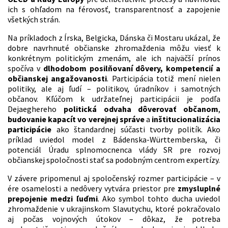
ich s ohľadom na férovosť, transparentnosť a zapojenie
všetkých strán.
Na príkladoch z Írska, Belgicka, Dánska či Mostaru ukázal, že
dobre navrhnuté občianske zhromaždenia môžu viesť k
konkrétnym politickým zmenám, ale ich najväčší prínos
spočíva v
dlhodobom posilňovaní dôvery, kompetencií a
občianskej angažovanosti
. Participácia totiž mení nielen
politiky, ale aj ľudí – politikov, úradníkov i samotných
občanov. Kľúčom k udržateľnej participácii je podľa
Dejaeghereho
politická odvaha dôverovať občanom
,
budovanie kapacít vo verejnej správe
a
inštitucionalizácia
participácie
ako štandardnej súčasti tvorby politík. Ako
príklad uviedol model z Bádenska-Württemberska, či
potenciál Úradu splnomocnenca vlády SR pre rozvoj
občianskej spoločnosti stať sa podobným centrom expertízy.
V závere pripomenul aj spoločenský rozmer participácie – v
ére osamelosti a nedôvery vytvára priestor pre
zmysluplné
prepojenie medzi ľuďmi
. Ako symbol tohto ducha uviedol
zhromaždenie v ukrajinskom Slavutychu, ktoré pokračovalo
aj počas vojnových útokov – dôkaz, že potreba