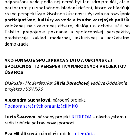
odporúčaní. Veda podľa nej nemá byť len zdrojom dát, ale aj
partnerom pri spoločnom hľadaní riešení, ktoré zohľadňujú
rôzne perspektívy a životné skúsenosti. Vyzvala na rozvíjanie
participatívnej kultúry vo vede a tvorbe verejných politík
,
založenej na vzájomnej dôvere, dialógu a ochote učiť sa.
Takéto prepojenie poznania a spoločenskej perspektívy
predstavuje základ modernej, inkluzívnej a udržateľnej
demokracie.
AKO FUNGUJE SPOLUPRÁCA ŠTÁTU A OBČIANSKEJ
SPOLOČNOSTI Z PERSPEKTÍVY NÁRODNÝCH PROJEKTOV
ÚSV ROS
Diskusia - Moderátorka:
Silvia Ďurechová
, vedúca Oddelenia
projektov ÚSV ROS
Alexandra Suchalová
, národný projekt
Podpora strešných organizácií MNO
Lucia Švecová
, národný projekt
REDIPOM
– návrh systému
redistribúcie potravinovej pomoci
Eva Miháliková
, národný projekt
Integrácia