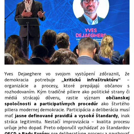
Yves Dejaeghere vo svojom vystúpení zdôraznil, že
demokracia potrebuje
„kritickú infraštruktúru“
–
organizácie a procesy, ktoré prepájajú občanov s
rozhodovaním. Kým tradičné piliere ako politické strany či
médiá strácajú dôveru, rastie význam
občianskej
spoločnosti a participatívnych procedúr
ako štvrtého
piliera modernej demokracie. Participácia a deliberácia musí
mať
jasne definované pravidlá a vysoké štandardy
, inak
stráca legitimitu. Nestačí improvizácia – kvalita procesu
určuje jeho dopad. Preto odporučil vychádzať zo štandardov
OECD a Rady Európy
pre deliberatívne procesy a navrhovať