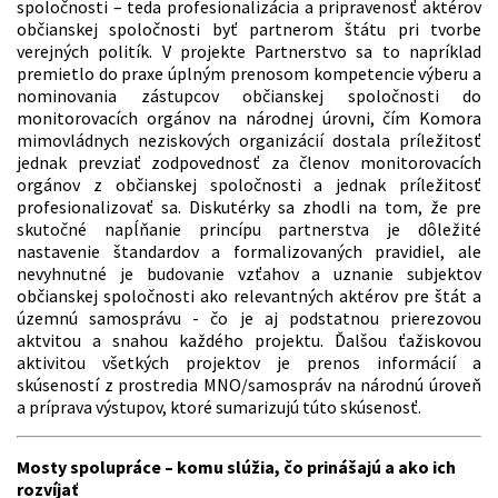
spoločnosti – teda profesionalizácia a pripravenosť aktérov
občianskej spoločnosti byť partnerom štátu pri tvorbe
verejných politík. V projekte Partnerstvo sa to napríklad
premietlo do praxe úplným prenosom kompetencie výberu a
nominovania zástupcov občianskej spoločnosti do
monitorovacích orgánov na národnej úrovni, čím Komora
mimovládnych neziskových organizácií dostala príležitosť
jednak prevziať zodpovednosť za členov monitorovacích
orgánov z občianskej spoločnosti a jednak príležitosť
profesionalizovať sa. Diskutérky sa zhodli na tom, že pre
skutočné napĺňanie princípu partnerstva je dôležité
nastavenie štandardov a formalizovaných pravidiel, ale
nevyhnutné je budovanie vzťahov a uznanie subjektov
občianskej spoločnosti ako relevantných aktérov pre štát a
územnú samosprávu - čo je aj podstatnou prierezovou
aktvitou a snahou každého projektu. Ďalšou ťažiskovou
aktivitou všetkých projektov je prenos informácií a
skúseností z prostredia MNO/samospráv na národnú úroveň
a príprava výstupov, ktoré sumarizujú túto skúsenosť.
Mosty spolupráce – komu slúžia, čo prinášajú a ako ich
rozvíjať