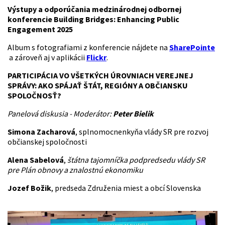
Výstupy a odporúčania medzinárodnej odbornej
konferencie Building Bridges: Enhancing Public
Engagement 2025
Album s fotografiami z konferencie nájdete na
SharePointe
a zároveň aj v aplikácii
Flickr
.
PARTICIPÁCIA VO VŠETKÝCH ÚROVNIACH VEREJNEJ
SPRÁVY: AKO SPÁJAŤ ŠTÁT, REGIÓNY A OBČIANSKU
SPOLOČNOSŤ?
Panelová diskusia - Moderátor:
Peter Bielik
Simona Zacharová
, splnomocnenkyňa vlády SR pre rozvoj
občianskej spoločnosti
Alena Sabelová
,
štátn
a
tajomníčk
a
podpredsedu vlády SR
pre Plán obnovy a znalostnú ekonomiku
Jozef Božik
, predseda Združenia miest a obcí Slovenska