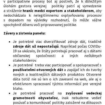
v participatívne procesy bol aj postreh, že k dôležitým
úlohám gestora verejnej politiky patrí aj vymedzenie
a stráženie
hraníc medzi expertom a stakeholderom
, aby
nedochádzalo k nelegitímnemu ovplyvňovaniu procesov
s dopadom na výsledky rozhodnutí, čo môže vážne
spochybniť dôveru voči pripravovanej politike.
Závery a
zistenia panelu:
Je potrebné viac diverzifikovať zdroje dát, tradičné
zdroje dát už nepostačujú
. Napríklad počas COVIDu-
19 sa ukázalo, že štáty potrebujú pracovať aj s dátami
občianskej spoločnosti a iných
neštátnych
stakeholderov.
Je potrebné treba viac participovať a spolupracovať s
používateľmi otvorených dát
a zapájať ich do tvorby
nových a kvalitnejších dátových produktov. Otvorené
dáta totiž nie sú len o ich zavesení na web, ale aj o
efektívnom spracovaní týchto informácií pre verejné
blaho.
Je potrebné pracovať na
zvyšovaní vedeckej
gramotnosti obyvateľov
, inak nebudeme vedieť
posúvať a komunikovať politiky založené na dôkazoch