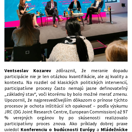
Ventseslav Kozarev
zdôraznil, že meranie dopadu
participácie nie je len otázkou kvantifikácie, ale aj kvality a
kontextu. Na rozdiel od klasických politických intervencií,
participatívne procesy často nemajú jasne definovateľný
„základný stav“, voči ktorému by bolo možné merať zmenu.
Upozornil, že najpresvedčivejším dôkazom o prínose týchto
procesov je ochota inštitúcií ich opakovať – podľa výskumu
JRC (DG Joint Research Centre, European Commission) až 97
% verejných orgánov by po skúsenosti realizovalo
participatívny proces znova. Ako príklady dobrej praxe
uviedol
Konferenciu o budúcnosti Európy
a
Mládežnícke