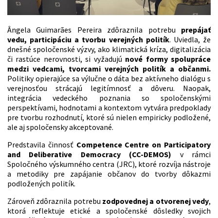
Ângela Guimarães Pereira zdôraznila potrebu
prepájať
vedu, participáciu a tvorbu verejných politík
. Uviedla, že
dnešné spoločenské výzvy, ako klimatická kríza, digitalizácia
či rastúce nerovnosti, si vyžadujú
nové formy spolupráce
medzi vedcami, tvorcami verejných politík a občanmi.
Politiky opierajúce sa výlučne o dáta bez aktívneho dialógu s
verejnosťou strácajú legitímnosť a dôveru. Naopak,
integrácia vedeckého poznania so spoločenskými
perspektívami, hodnotami a kontextom vytvára predpoklady
pre tvorbu rozhodnutí, ktoré sú nielen empiricky podložené,
ale aj spoločensky akceptované.
Predstavila činnosť
Competence Centre on Participatory
and Deliberative Democracy (CC-DEMOS)
v rámci
Spoločného výskumného centra (JRC), ktoré rozvíja nástroje
a metodiky pre zapájanie občanov do tvorby dôkazmi
podložených politík.
Zároveň zdôraznila potrebu
zodpovednej a otvorenej vedy
,
ktorá reflektuje etické a spoločenské dôsledky svojich