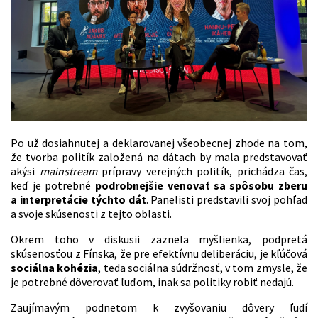
Po už dosiahnutej a deklarovanej všeobecnej zhode na tom,
že tvorba politík založená na dátach by mala predstavovať
akýsi
mainstream
prípravy verejných politík, prichádza čas,
keď je potrebné
podrobnejšie venovať sa spôsobu zberu
a interpretácie týchto dát
. Panelisti predstavili svoj pohľad
a svoje skúsenosti z tejto oblasti.
Okrem toho v diskusii zaznela myšlienka, podpretá
skúsenosťou z Fínska, že pre efektívnu deliberáciu, je kľúčová
sociálna kohézia
, teda sociálna súdržnosť, v tom zmysle, že
je potrebné dôverovať ľuďom, inak sa politiky robiť nedajú.
Zaujímavým podnetom k zvyšovaniu dôvery ľudí