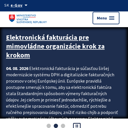
Preskocit na hlavný obsah
arrow_drop_down
SK
e-Gov
menu
Menu
Zastavit automatický posun upútavok
Elektronická fakturácia pre
mimovládne organizácie krok za
krokom
04. 08. 2026
Elektronická fakturácia je súčasťou širšej
modernizácie systému DPH a digitalizácie fakturačných
procesov v celej Európskej únii. Európske pravidlá
postupne smerujú k tomu, aby sa elektronická faktúra
stala štandardným spôsobom výmeny fakturačných
údajov. Jej cieľom je priniesť jednoduchšie, rýchlejšie a
efektívnejšie spracovanie faktúr, obmedziť potrebu
ručného prepisovania údajov, znížiť riziko chýb a podporiť
väčšiu automatizáciu účtovných procesov. Elektronická
pause_presentation
fakturácia preto nepredstavuje...