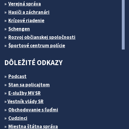
Verejná správa
Hasiči a záchranári
Krízové riadenie
Schengen
Rozvoj občianskej spoločnosti
Športové centrum polície
DÔLEŽITÉ ODKAZY
Podcast
Stan sa policajtom
E-služby MV SR
Vestník vlády SR
Obchodovanie s ľuďmi
Cudzinci
Miestna štátna správa