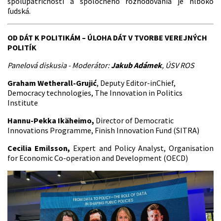
spolupatričnosti a spoločného rozhodovania je hlboko
ľudská.
OD DÁT K POLITIKÁM – ÚLOHA DÁT V TVORBE VEREJNÝCH
POLITÍK
Panelová diskusia - Moderátor:
Jakub Adámek
, ÚSV ROS
Graham Wetherall-Grujić
, Deputy Editor-inChief,
Democracy technologies, The Innovation in Politics
Institute
Hannu-Pekka Ikäheimo,
Director of Democratic
Innovations Programme, Finish Innovation Fund (SITRA)
Cecilia Emilsson,
Expert and Policy Analyst, Organisation
for Economic Co-operation and Development (OECD)