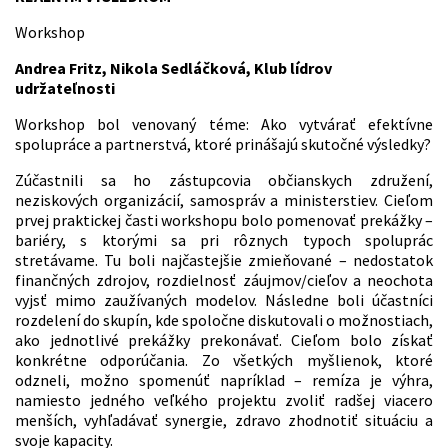
Workshop
Andrea Fritz, Nikola Sedláčková, Klub lídrov
udržateľnosti
Workshop bol venovaný téme: Ako vytvárať efektívne
spolupráce a partnerstvá, ktoré prinášajú skutočné výsledky?
Zúčastnili sa ho zástupcovia občianskych združení,
neziskových organizácií, samospráv a ministerstiev. Cieľom
prvej praktickej časti workshopu bolo pomenovať prekážky –
bariéry, s ktorými sa pri rôznych typoch spoluprác
stretávame. Tu boli najčastejšie zmieňované – nedostatok
finančných zdrojov, rozdielnosť záujmov/cieľov a neochota
vyjsť mimo zaužívaných modelov. Následne boli účastníci
rozdelení do skupín, kde spoločne diskutovali o možnostiach,
ako jednotlivé prekážky prekonávať. Cieľom bolo získať
konkrétne odporúčania. Zo všetkých myšlienok, ktoré
odzneli, možno spomenúť napríklad – remíza je výhra,
namiesto jedného veľkého projektu zvoliť radšej viacero
menších, vyhľadávať synergie, zdravo zhodnotiť situáciu a
svoje kapacity.