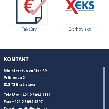
Faktúry
E-trhovisko
KONTAKT
Ministerstvo vnútra SR
Pribinova 2
812 72 Bratislava
Telefón: +421 2 5094 1111
Fax: +421 2 5094 4397
E-mail:
public@minv
.sk