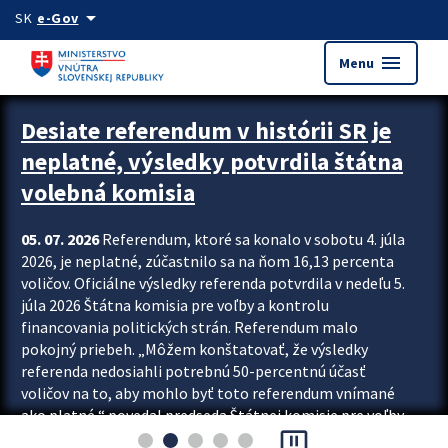
Preskocit na hlavný obsah
arrow_drop_down
SK
e-Gov
menu
Menu
Zastavit automatický posun upútavok
Desiate referendum v histórii SR je
neplatné, výsledky potvrdila štátna
volebná komisia
05. 07. 2026
Referendum, ktoré sa konalo v sobotu 4. júla
2026, je neplatné, zúčastnilo sa na ňom 16,13 percenta
voličov. Oficiálne výsledky referenda potvrdila v nedeľu 5.
júla 2026 Štátna komisia pre voľby a kontrolu
financovania politických strán. Referendum malo
pokojný priebeh. „Môžem konštatovať, že výsledky
referenda nedosiahli potrebnú 50-percentnú účasť
voličov na to, aby mohlo byť toto referendum vnímané
ako platné,“ povedal predseda Štátnej komisie pre voľby
pause_presentation
a kontrolu financovania politických...