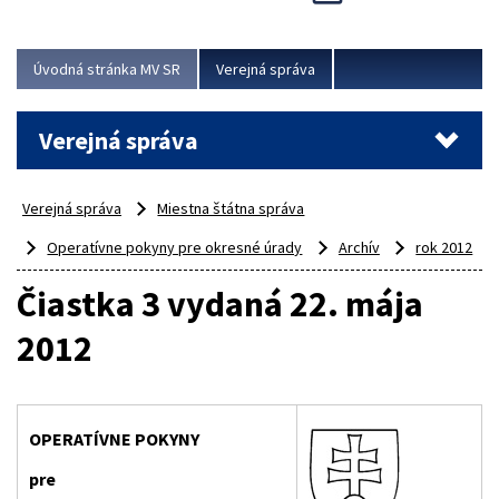
Viac
Úvodná stránka MV SR
Verejná správa
Verejná správa
Verejná správa
Miestna štátna správa
Operatívne pokyny pre okresné úrady
Archív
rok 2012
Čiastka 3 vydaná 22. mája
2012
OPERATÍVNE POKYNY
pre