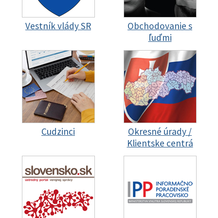
Vestník vlády SR
Obchodovanie s
ľuďmi
Cudzinci
Okresné úrady /
Klientske centrá