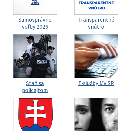
Samosprávne
Transparentné
voľby 2026
vnútro
Staň sa
E-služby MV SR
policajtom