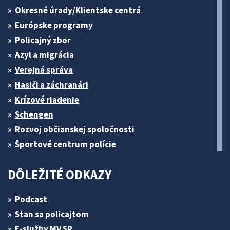
Okresné úrady/Klientske centrá
Európske programy
Policajný zbor
Azyl a migrácia
Verejná správa
Hasiči a záchranári
Krízové riadenie
Schengen
Rozvoj občianskej spoločnosti
Športové centrum polície
DÔLEŽITÉ ODKAZY
Podcast
Stan sa policajtom
E-služby MV SR