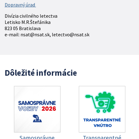
Dopravný úrad
Divízia civilného letectva
Letisko M.R.Štefánika
823 05 Bratislava
e-mail: nsat@nsat.sk, letectvo@nsat.sk
Dôležité informácie
Samosprávne
Transparentné