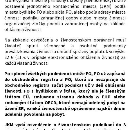
ktoré vydáva miestne príslušný okresný (živnostenský) úrad v
postavení jednotného kontaktného miesta (JKM) podľa
miesta bydlisko FO alebo sídla PO, alebo podľa adresy miesta
činnosti podniku zahraničnej osoby alebo miesta činnosti
organizačnej zložky podniku zahraničnej osoby na základe
ohlásenia živnosti.
Na získanie osvedčenia o živnostenskom oprávnení musí
žiadateľ splniť všeobecné a osobitné podmienky
prevádzkovania živnosti a uhradiť správny poplatok vo výške
22 € (11 € v prípade elektronického ohlásenia živnosti) za
každú viazanú živnosť.
Po splnení všetkých podmienok môže FO, PO už zapísaná
do obchodného registra a PO, ktorá sa nezapisuje do
obchodného registra začať podnikať už v deň ohlásenia
živnosti. FO s bydliskom v štáte, ktorý nie je členským
štátom EÚ, zmluvnou stranou dohody o EHP alebo
zmluvným štátom OECD, ktoré nemajú udelený pobyt na
území SR, vzniká živnostenské oprávnenie najskôr dňom
udelenia povolenia na pobyt.
JKM vydá osvedčenie o živnostenskom podnikaní do 3