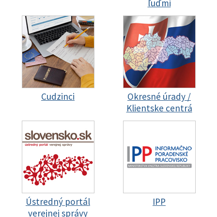
ľuďmi
Cudzinci
Okresné úrady /
Klientske centrá
Ústredný portál
IPP
verejnej správy