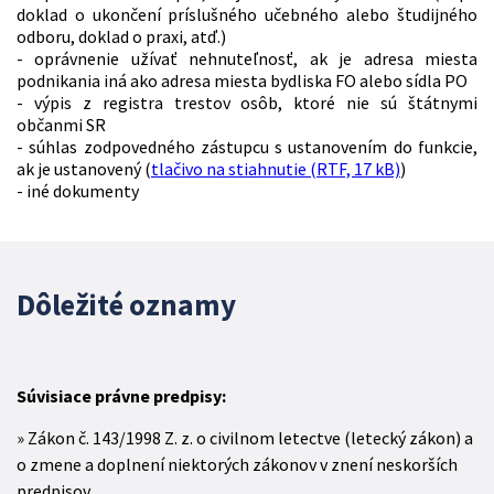
doklad o ukončení príslušného učebného alebo študijného
odboru, doklad o praxi, atď.)
- oprávnenie užívať nehnuteľnosť, ak je adresa miesta
podnikania iná ako adresa miesta bydliska FO alebo sídla PO
- výpis z registra trestov osôb, ktoré nie sú štátnymi
občanmi SR
- súhlas zodpovedného zástupcu s ustanovením do funkcie,
ak je ustanovený (
tlačivo na stiahnutie (RTF, 17 kB)
)
- iné dokumenty
Dôležité oznamy
Súvisiace právne predpisy:
Zákon č. 143/1998 Z. z. o civilnom letectve (letecký zákon) a
o zmene a doplnení niektorých zákonov v znení neskorších
predpisov