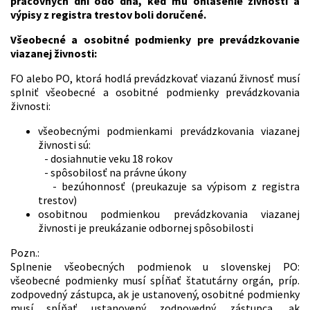
pracovných dní odo dňa, keď mu ohlásenie živnosti a
výpisy z registra trestov boli doručené.
Všeobecné a osobitné podmienky pre prevádzkovanie
viazanej živnosti:
FO alebo PO, ktorá hodlá prevádzkovať viazanú živnosť musí
splniť všeobecné a osobitné podmienky prevádzkovania
živnosti:
všeobecnými podmienkami prevádzkovania viazanej
živnosti sú:
- dosiahnutie veku 18 rokov
- spôsobilosť na právne úkony
- bezúhonnosť (preukazuje sa výpisom z registra
trestov)
osobitnou podmienkou prevádzkovania viazanej
živnosti je preukázanie odbornej spôsobilosti
Pozn.:
Splnenie všeobecných podmienok u slovenskej PO:
všeobecné podmienky musí spĺňať štatutárny orgán, príp.
zodpovedný zástupca, ak je ustanovený, osobitné podmienky
musí spĺňať ustanovený zodpovedný zástupca, ak