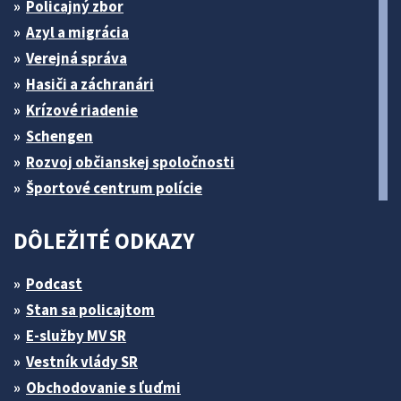
Policajný zbor
Azyl a migrácia
Verejná správa
Hasiči a záchranári
Krízové riadenie
Schengen
Rozvoj občianskej spoločnosti
Športové centrum polície
DÔLEŽITÉ ODKAZY
Podcast
Stan sa policajtom
E-služby MV SR
Vestník vlády SR
Obchodovanie s ľuďmi