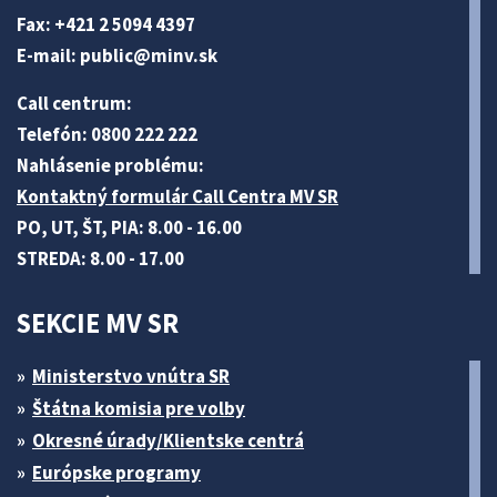
Fax: +421 2 5094 4397
E-mail:
public@minv
.sk
Call centrum:
Telefón: 0800 222 222
Nahlásenie problému:
Kontaktný formulár Call Centra MV SR
PO, UT, ŠT, PIA: 8.00 - 16.00
STREDA: 8.00 - 17.00
SEKCIE MV SR
Ministerstvo vnútra SR
Štátna komisia pre volby
Okresné úrady/Klientske centrá
Európske programy