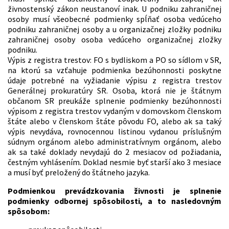
živnostenský zákon neustanoví inak. U podniku zahraničnej
osoby musí všeobecné podmienky spĺňať osoba vedúceho
podniku zahraničnej osoby a u organizačnej zložky podniku
zahraničnej osoby osoba vedúceho organizačnej zložky
podniku.
Výpis z registra trestov: FO s bydliskom a PO so sídlom v SR,
na ktorú sa vzťahuje podmienka bezúhonnosti poskytne
údaje potrebné na vyžiadanie výpisu z registra trestov
Generálnej prokuratúry SR. Osoba, ktorá nie je štátnym
občanom SR preukáže splnenie podmienky bezúhonnosti
výpisom z registra trestov vydaným v domovskom členskom
štáte alebo v členskom štáte pôvodu FO, alebo ak sa taký
výpis nevydáva, rovnocennou listinou vydanou príslušným
súdnym orgánom alebo administratívnym orgánom, alebo
ak sa také doklady nevydajú do 2 mesiacov od požiadania,
čestným vyhlásením. Doklad nesmie byť starší ako 3 mesiace
a musí byť preložený do štátneho jazyka.
Podmienkou prevádzkovania živnosti je splnenie
podmienky odbornej spôsobilosti, a to nasledovným
spôsobom: