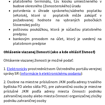
platobného terminálu, tzv. kiosku umiestneného v
budove okresného (živnostenského) úradu
potvrdenia o úhrade správneho/súdneho poplatku
(eKolok), ktoré si poplatník môže zakúpiť v
požadovanej hodnote na vybraných pobočkách
Slovenskej pošty
poštovou poukážkou, ktorá je súčasťou platobného
predpisu
bankovým prevodom na účet, ktorý je uvedený na
platobnom predpise
Ohlásenie viazanej živnosti (ako a kde ohlásiť živnosť)
Ohlásenie viazanej živnosti je možné podať:
1.
Elektronicky
prostredníctvom Ústredného portálu verejnej
správy SR (
informácie k elektronickému podaniu
):
2. Osobne na miestne príslušnom JKM podľa adresy trvalého
bydliska FO alebo sídla PO, pre zahraničnú osobu je miestne
príslušné JKM podľa adresy miesta činnosti podniku
zahraničnej osoby alebo miesta činnosti organizačnej zložky
podniku zahraničnej osoby