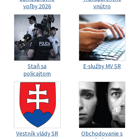
voľby 2026
vnútro
Staň sa
E-služby MV SR
policajtom
Vestník vlády SR
Obchodovanie s