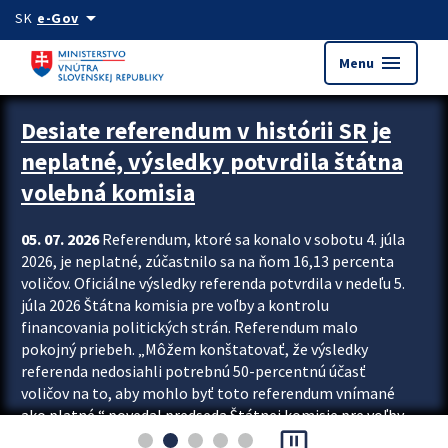
Preskocit na hlavný obsah
arrow_drop_down
SK
e-Gov
menu
Menu
Zastavit automatický posun upútavok
Desiate referendum v histórii SR je
neplatné, výsledky potvrdila štátna
volebná komisia
05. 07. 2026
Referendum, ktoré sa konalo v sobotu 4. júla
2026, je neplatné, zúčastnilo sa na ňom 16,13 percenta
voličov. Oficiálne výsledky referenda potvrdila v nedeľu 5.
júla 2026 Štátna komisia pre voľby a kontrolu
financovania politických strán. Referendum malo
pokojný priebeh. „Môžem konštatovať, že výsledky
referenda nedosiahli potrebnú 50-percentnú účasť
voličov na to, aby mohlo byť toto referendum vnímané
ako platné,“ povedal predseda Štátnej komisie pre voľby
pause_presentation
a kontrolu financovania politických...