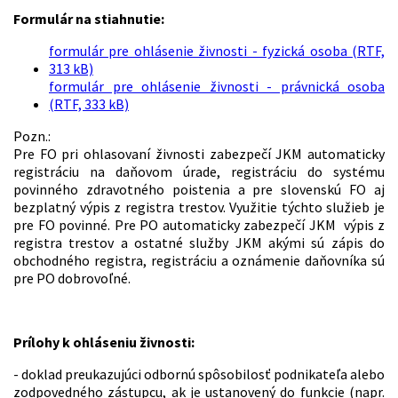
Formulár na stiahnutie:
formulár pre ohlásenie živnosti - fyzická osoba (RTF,
313 kB)
formulár pre ohlásenie živnosti - právnická osoba
(RTF, 333 kB)
Pozn.:
Pre FO pri ohlasovaní živnosti zabezpečí JKM automaticky
registráciu na daňovom úrade, registráciu do systému
povinného zdravotného poistenia a pre slovenskú FO aj
bezplatný výpis z registra trestov. Využitie týchto služieb je
pre FO povinné. Pre PO automaticky zabezpečí JKM výpis z
registra trestov a ostatné služby JKM akými sú zápis do
obchodného registra, registráciu a oznámenie daňovníka sú
pre PO dobrovoľné.
Prílohy k ohláseniu živnosti:
- doklad preukazujúci odbornú spôsobilosť podnikateľa alebo
zodpovedného zástupcu, ak je ustanovený do funkcie (napr.