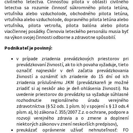
civilného letectva.
Činnosťou pilota v oblasti civilného
letectva sa rozumie činnosť súkromného pilota letúna,
vrtuľníka alebo vzducholode, obchodného pilota letúna,
vrtuľníka alebo vzducholode, dopravného pilota letúna alebo
vrtuľníka, pilota vetroňa, pilota balóna alebo pilota
viacčlennej posádky. Členovia leteckého personálu musia byť
na výkon svojej činnosti odborne a zdravotne spôsobilí.
Podnikateľ je povinný:
v prípade zriadenia prevádzkových priestorov pri
prevádzkovaní živností, ak to ich povaha vyžaduje, tieto
označiť najneskôr v deň začatia prevádzkovania
živností a oznámiť ich zriadenie do 15 dní od ich
zriadenia príslušnému JKM (prevádzkareň je možné
zriadiť si aj neskôr ako je deň ohlásenia živnosti). Na
uvedenie priestorov do prevádzky sa vyžaduje súhlasné
rozhodnutie regionálneho úradu verejného
zdravotníctva (§ 52 ods. 1 písm. b) v spojení s § 13 ods.4
písm. a), b) zákona č. 355/2007 Z.z. o ochrane, podpore a
rozvoji verejného zdravia a o zmene a doplnení
niektorých zákonov v znení neskorších predpisov),
preukázať oprávnenie užívať nehnuteľnosť: FO