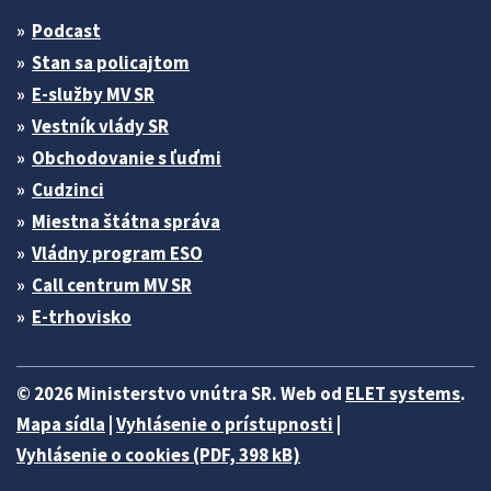
Podcast
Stan sa policajtom
E-služby MV SR
Vestník vlády SR
Obchodovanie s ľuďmi
Cudzinci
Miestna štátna správa
Vládny program ESO
Call centrum MV SR
E-trhovisko
© 2026 Ministerstvo vnútra SR. Web od
ELET systems
.
Mapa sídla
|
Vyhlásenie o prístupnosti
|
Vyhlásenie o cookies (PDF, 398 kB)