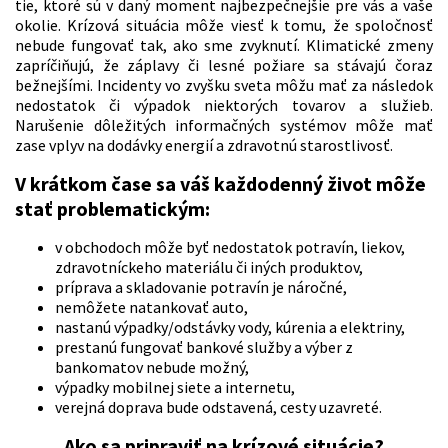
tie, ktoré sú v daný moment najbezpečnejšie pre vás a vaše
okolie. Krízová situácia môže viesť k tomu, že spoločnosť
nebude fungovať tak, ako sme zvyknutí. Klimatické zmeny
zapríčiňujú, že záplavy či lesné požiare sa stávajú čoraz
bežnejšími. Incidenty vo zvyšku sveta môžu mať za následok
nedostatok či výpadok niektorých tovarov a služieb.
Narušenie dôležitých informačných systémov môže mať
zase vplyv na dodávky energií a zdravotnú starostlivosť.
V krátkom čase sa váš každodenný život môže
stať problematickým:
v obchodoch môže byť nedostatok potravín, liekov,
zdravotníckeho materiálu či iných produktov,
príprava a skladovanie potravín je náročné,
nemôžete natankovať auto,
nastanú výpadky/odstávky vody, kúrenia a elektriny,
prestanú fungovať bankové služby a výber z
bankomatov nebude možný,
výpadky mobilnej siete a internetu,
verejná doprava bude odstavená, cesty uzavreté.
Ako sa pripraviť na krízové situácie?