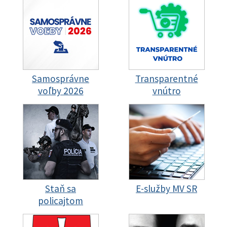
Samosprávne
Transparentné
voľby 2026
vnútro
Staň sa
E-služby MV SR
policajtom