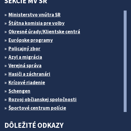
SEKCIE MV SR
Ministerstvo vnútra SR
Štátna komisia pre volby
Okresné úrady/Klientske centrá
Európske programy
Policajný zbor
Azyl a migrácia
Verejná správa
Hasiči a záchranári
Krízové riadenie
Schengen
Rozvoj občianskej spoločnosti
Športové centrum polície
DÔLEŽITÉ ODKAZY