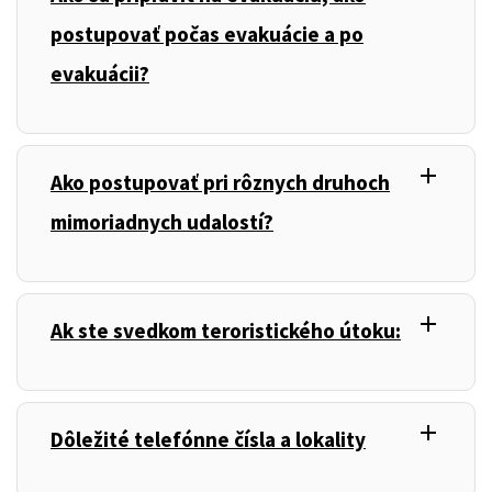
postupovať počas evakuácie a po
evakuácii?
add
,
Ako postupovať pri rôznych druhoch
mimoriadnych udalostí?
add
,
Ak ste svedkom teroristického útoku:
add
,
Dôležité telefónne čísla a lokality