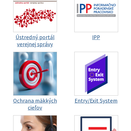
Ústredný portál
IPP
verejnej správy
Ochrana mäkkých
Entry/Exit System
cieľov