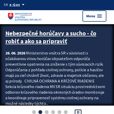
Preskocit na hlavný obsah
arrow_drop_down
SK
e-Gov
menu
Menu
Zastavit automatický posun upútavok
Nebezpečné horúčavy a sucho - čo
robiť a ako sa pripraviť
26. 06. 2026
Ministerstvo vnútra SR v súvislosti s
očakávanou vlnou horúčav obyvateľom odporúča
preventívne opatrenia na zníženie s tým súvisiacich rizík.
Odporúčania z pohľadu civilnej ochrany, polície a hasičov
majú za cieľ chrániť život, zdravie a majetok občanov, ale
aj prírody. CIVILNÁ OCHRANA A KRÍZOVÉ RIADENIE
Sekcia krízového riadenia MV SR situáciu prostredníctvom
odborov krízového riadenia okresných úradov monitoruje
a koordinuje pripravenosť systému civilnej ochrany na
možné následky týchto...
pause_presentation
Viac