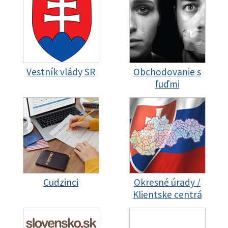
Vestník vlády SR
Obchodovanie s
ľuďmi
Cudzinci
Okresné úrady /
Klientske centrá