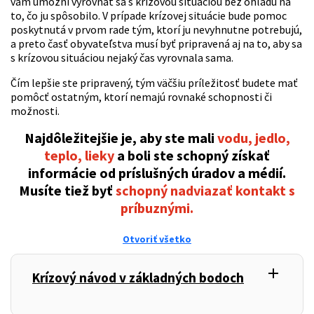
vám umožní vyrovnať sa s krízovou situáciou bez ohľadu na
to, čo ju spôsobilo. V prípade krízovej situácie bude pomoc
poskytnutá v prvom rade tým, ktorí ju nevyhnutne potrebujú,
a preto časť obyvateľstva musí byť pripravená aj na to, aby sa
s krízovou situáciou nejaký čas vyrovnala sama.
Čím lepšie ste pripravený, tým väčšiu príležitosť budete mať
pomôcť ostatným, ktorí nemajú rovnaké schopnosti či
možnosti.
Najdôležitejšie je, aby ste mali
vodu, jedlo,
teplo, lieky
a boli ste schopný získať
informácie od príslušných úradov a médií.
Musíte tiež byť
schopný nadviazať kontakt s
príbuznými.
Otvoriť všetko
add
,
Krízový návod v základných bodoch