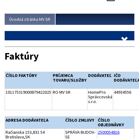
Viac
Úvodná stránka MV SR
Faktúry
ČÍSLO FAKTÚRY
PRÍJEMCA
DODÁVATEĽ
IČO
TOVARU/SLUŽBY
DODÁVATEĽ
101175319000879422025
RO MV SR
HomePro
44934556
Správcovská
s.r.o.
ADRESA DODÁVATEĽA
ČÍSLO ZMLUVY
ČÍSLO
OBJEDNÁVKY
Račianska 153,831 54
SPRÁVA BUDOV-
2500054816
Bratislava,SK
SE