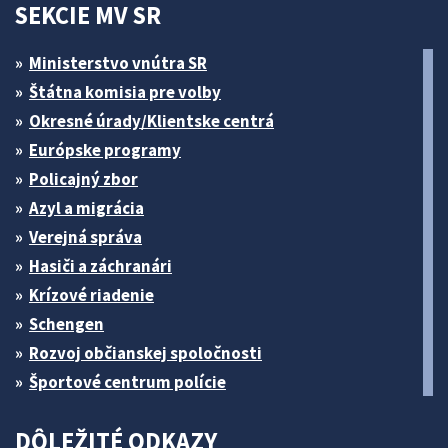
SEKCIE MV SR
Ministerstvo vnútra SR
Štátna komisia pre volby
Okresné úrady/Klientske centrá
Európske programy
Policajný zbor
Azyl a migrácia
Verejná správa
Hasiči a záchranári
Krízové riadenie
Schengen
Rozvoj občianskej spoločnosti
Športové centrum polície
DÔLEŽITÉ ODKAZY