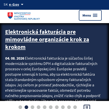
Preskocit na hlavný obsah
arrow_drop_down
SK
e-Gov
menu
Menu
Zastavit automatický posun upútavok
Elektronická fakturácia pre
mimovládne organizácie krok za
krokom
04. 08. 2026
Elektronická fakturácia je súčasťou širšej
modernizácie systému DPH a digitalizácie fakturačných
procesov v celej Európskej únii. Európske pravidlá
postupne smerujú k tomu, aby sa elektronická faktúra
stala štandardným spôsobom výmeny fakturačných
údajov. Jej cieľom je priniesť jednoduchšie, rýchlejšie a
efektívnejšie spracovanie faktúr, obmedziť potrebu
ručného prepisovania údajov, znížiť riziko chýb a podporiť
väčšiu automatizáciu účtovných procesov. Elektronická
pause_presentation
fakturácia preto nepredstavuje...