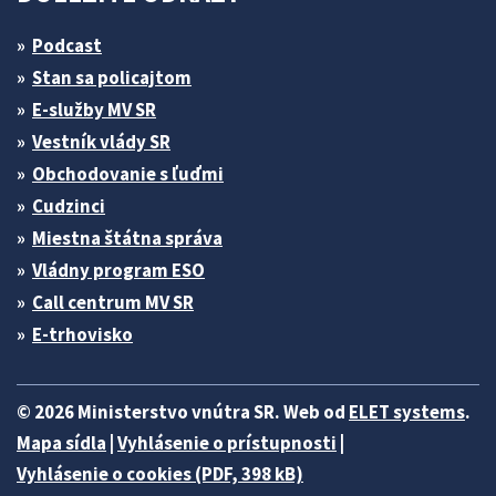
Podcast
Stan sa policajtom
E-služby MV SR
Vestník vlády SR
Obchodovanie s ľuďmi
Cudzinci
Miestna štátna správa
Vládny program ESO
Call centrum MV SR
E-trhovisko
© 2026 Ministerstvo vnútra SR. Web od
ELET systems
.
Mapa sídla
|
Vyhlásenie o prístupnosti
|
Vyhlásenie o cookies (PDF, 398 kB)