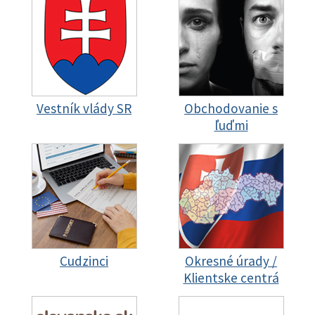
Vestník vlády SR
Obchodovanie s
ľuďmi
Cudzinci
Okresné úrady /
Klientske centrá