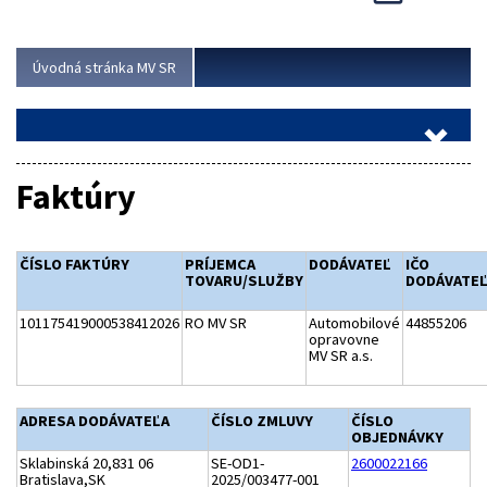
Viac
Úvodná stránka MV SR
Faktúry
ČÍSLO FAKTÚRY
PRÍJEMCA
DODÁVATEĽ
IČO
TOVARU/SLUŽBY
DODÁVATE
101175419000538412026
RO MV SR
Automobilové
44855206
opravovne
MV SR a.s.
ADRESA DODÁVATEĽA
ČÍSLO ZMLUVY
ČÍSLO
OBJEDNÁVKY
Sklabinská 20,831 06
SE-OD1-
2600022166
Bratislava,SK
2025/003477-001