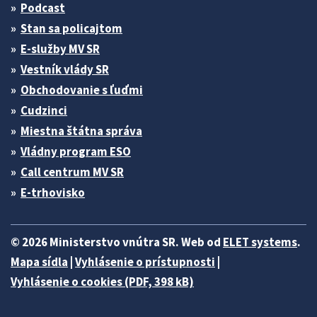
Podcast
Stan sa policajtom
E-služby MV SR
Vestník vlády SR
Obchodovanie s ľuďmi
Cudzinci
Miestna štátna správa
Vládny program ESO
Call centrum MV SR
E-trhovisko
© 2026 Ministerstvo vnútra SR. Web od
ELET systems
.
Mapa sídla
|
Vyhlásenie o prístupnosti
|
Vyhlásenie o cookies (PDF, 398 kB)