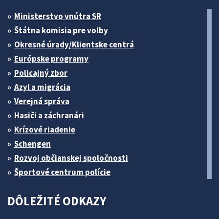
Ministerstvo vnútra SR
Štátna komisia pre volby
Okresné úrady/Klientske centrá
Európske programy
Policajný zbor
Azyl a migrácia
Verejná správa
Hasiči a záchranári
Krízové riadenie
Schengen
Rozvoj občianskej spoločnosti
Športové centrum polície
DÔLEŽITÉ ODKAZY