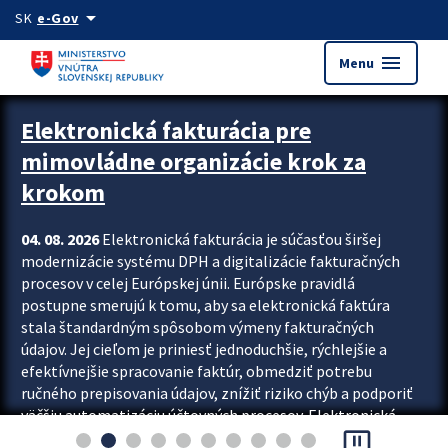
Preskocit na hlavný obsah
arrow_drop_down
SK
e-Gov
menu
Menu
Zastavit automatický posun upútavok
Elektronická fakturácia pre
mimovládne organizácie krok za
krokom
04. 08. 2026
Elektronická fakturácia je súčasťou širšej
modernizácie systému DPH a digitalizácie fakturačných
procesov v celej Európskej únii. Európske pravidlá
postupne smerujú k tomu, aby sa elektronická faktúra
stala štandardným spôsobom výmeny fakturačných
údajov. Jej cieľom je priniesť jednoduchšie, rýchlejšie a
efektívnejšie spracovanie faktúr, obmedziť potrebu
ručného prepisovania údajov, znížiť riziko chýb a podporiť
väčšiu automatizáciu účtovných procesov. Elektronická
pause_presentation
fakturácia preto nepredstavuje...