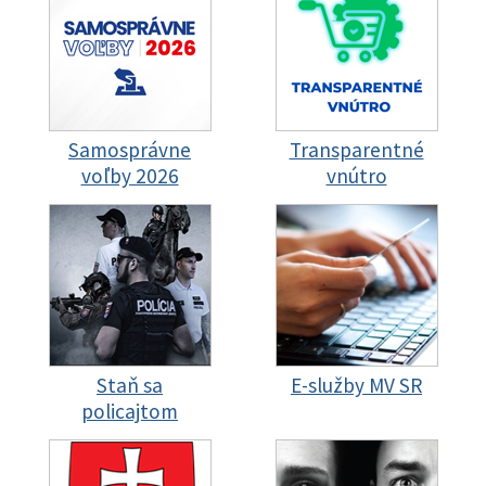
Samosprávne
Transparentné
voľby 2026
vnútro
Staň sa
E-služby MV SR
policajtom