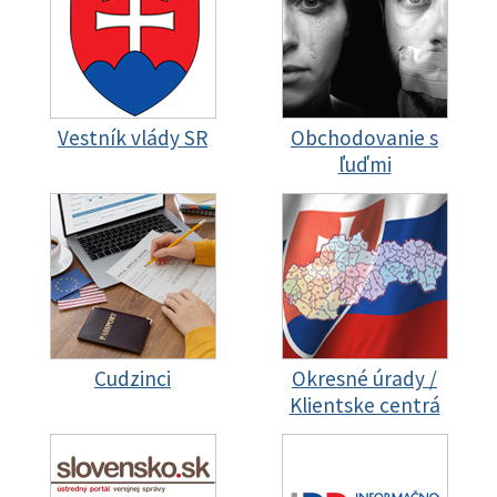
Vestník vlády SR
Obchodovanie s
ľuďmi
Cudzinci
Okresné úrady /
Klientske centrá